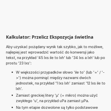
Kalkulator: Przelicz Ekspozycja świetlna
Aby uzyskać pożądany wynik tak szybko, jak to możliwe,
najlepiej jest wprowadzić wartość do konwersji jako
tekst, na przykład '45 lxs ile to lxh' lub '34 lxs a lxh' lub po
prostu '23 lxs':
W większości przypadków słowo 'ile to' (lub '=' / '-
>') można pominąć między nazwami dwóch
jednostek, na przykład '1 lxs lxh' zamiast '12 lxs ile to
lxh'.
Zamiast greckiej litery 'µ' (= mikro) można użyć
zwykłego 'u', na przykład uPa zamiast µPa.
Na tym etapie dozwolone są tylko podstawowe