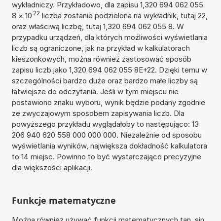
wykładniczy. Przykładowo, dla zapisu 1,320 694 062 055
22
8
×
10
liczba zostanie podzielona na wykładnik, tutaj 22,
oraz właściwą liczbę, tutaj 1,320 694 062 055 8. W
przypadku urządzeń, dla których możliwości wyświetlania
liczb są ograniczone, jak na przykład w kalkulatorach
kieszonkowych, można również zastosować sposób
zapisu liczb jako 1,320 694 062 055 8E+22. Dzięki temu w
szczególności bardzo duże oraz bardzo małe liczby są
łatwiejsze do odczytania. Jeśli w tym miejscu nie
postawiono znaku wyboru, wynik będzie podany zgodnie
ze zwyczajowym sposobem zapisywania liczb. Dla
powyższego przykładu wyglądałoby to następująco: 13
206 940 620 558 000 000 000. Niezależnie od sposobu
wyświetlania wyników, największa dokładność kalkulatora
to 14 miejsc. Powinno to być wystarczająco precyzyjne
dla większości aplikacji.
Funkcje matematyczne
Można również używać funkcji matematycznych tan, sin,