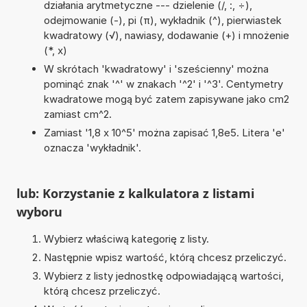
działania arytmetyczne --- dzielenie (/, :, ÷),
odejmowanie (-), pi (π), wykładnik (^), pierwiastek
kwadratowy (√), nawiasy, dodawanie (+) i mnożenie
(*, x)
W skrótach 'kwadratowy' i 'sześcienny' można
pominąć znak '^' w znakach '^2' i '^3'. Centymetry
kwadratowe mogą być zatem zapisywane jako cm2
zamiast cm^2.
Zamiast '1,8 x 10^5' można zapisać 1,8e5. Litera 'e'
oznacza 'wykładnik'.
lub: Korzystanie z kalkulatora z listami
wyboru
Wybierz właściwą kategorię z listy.
Następnie wpisz wartość, którą chcesz przeliczyć.
Wybierz z listy jednostkę odpowiadającą wartości,
którą chcesz przeliczyć.