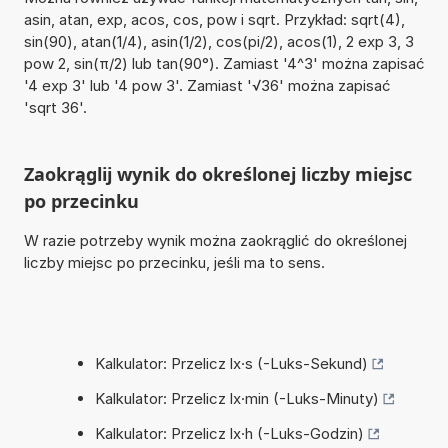
asin, atan, exp, acos, cos, pow i sqrt. Przykład: sqrt(4),
sin(90), atan(1/4), asin(1/2), cos(pi/2), acos(1), 2 exp 3, 3
pow 2, sin(π/2) lub tan(90°). Zamiast '4^3' można zapisać
'4 exp 3' lub '4 pow 3'. Zamiast '√36' można zapisać
'sqrt 36'.
Zaokrąglij wynik do określonej liczby miejsc
po przecinku
W razie potrzeby wynik można zaokrąglić do określonej
liczby miejsc po przecinku, jeśli ma to sens.
Kalkulator: Przelicz lx·s (-Luks-Sekund)
Kalkulator: Przelicz lx·min (-Luks-Minuty)
Kalkulator: Przelicz lx·h (-Luks-Godzin)