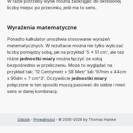
W razie potrzeby wynik można zaokrąglić do określonej
liczby miejsc po przecinku, jeśli ma to sens.
Wyrażenia matematyczne
Ponadto kalkulator umożliwia stosowanie wyrażeń
matematycznych. W rezultacie można nie tylko wyliczać
liczby pomiędzy sobą, jak na przykład '5 * 51 cm', ale też
różne
jednostki miary
można łączyć ze sobą
bezpośrednio w przeliczeniu. Może to wyglądać na
przykład tak: '12 Centymetr + 58 Metr' lub '97mm x 44cm
x 90dm = ? cm^3'. Oczywiście
jednostki miary
połączone w ten sposób muszą pasować do siebie i mieć
sens w danej kombinacji.
Odcisk
-
Prywatności
- © 2005-2026 by Thomas Hainke