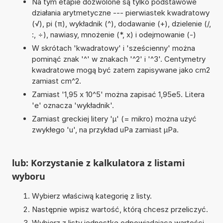
Na tym etapie dozwolone są tylko podstawowe
działania arytmetyczne --- pierwiastek kwadratowy
(√), pi (π), wykładnik (^), dodawanie (+), dzielenie (/,
:, ÷), nawiasy, mnożenie (*, x) i odejmowanie (-)
W skrótach 'kwadratowy' i 'sześcienny' można
pominąć znak '^' w znakach '^2' i '^3'. Centymetry
kwadratowe mogą być zatem zapisywane jako cm2
zamiast cm^2.
Zamiast '1,95 x 10^5' można zapisać 1,95e5. Litera
'e' oznacza 'wykładnik'.
Zamiast greckiej litery 'µ' (= mikro) można użyć
zwykłego 'u', na przykład uPa zamiast µPa.
lub: Korzystanie z kalkulatora z listami
wyboru
Wybierz właściwą kategorię z listy.
Następnie wpisz wartość, którą chcesz przeliczyć.
Wybierz z listy jednostkę odpowiadającą wartości,