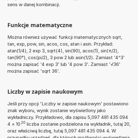
sens w danej kombinacji.
Funkcje matematyczne
Można również używać funkcji matematycznych sqrt,
tan, exp, pow, sin, acos, cos, atan i asin. Przykład:
atan(1/4), 2 exp 3, sqrt(4), sin(90), acos(1), sin(π/2),
tan(90°), cos(pi/2), 3 pow 2 lub asin(1/2). Zamiast '4^3'
można zapisać '4 exp 3' lub '4 pow 3'. Zamiast '√36'
można zapisać 'sqrt 36'.
Liczby w zapisie naukowym
Jeśli przy opcji 'Liczby w zapisie naukowym' postawiono
znak wyboru, wynik zostanie wyświetlony jako
wykładniczy. Przykładowo, dla zapisu 5,097 481 435 094
20
4
×
10
liczba zostanie podzielona na wykładnik, tutaj 20,
oraz właściwą liczbę, tutaj 5,097 481 435 094 4. W
przypadku urządzeń, dla których możliwości wyświetlania