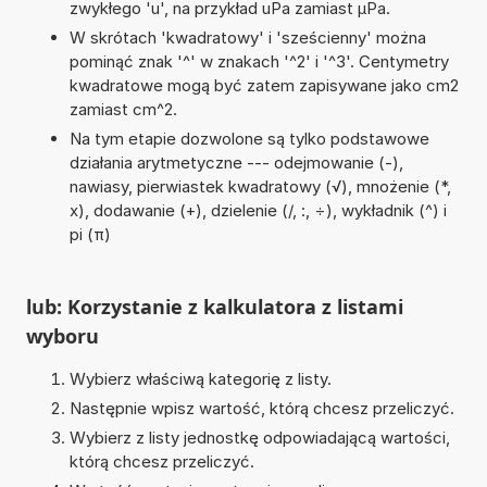
zwykłego 'u', na przykład uPa zamiast µPa.
W skrótach 'kwadratowy' i 'sześcienny' można
pominąć znak '^' w znakach '^2' i '^3'. Centymetry
kwadratowe mogą być zatem zapisywane jako cm2
zamiast cm^2.
Na tym etapie dozwolone są tylko podstawowe
działania arytmetyczne --- odejmowanie (-),
nawiasy, pierwiastek kwadratowy (√), mnożenie (*,
x), dodawanie (+), dzielenie (/, :, ÷), wykładnik (^) i
pi (π)
lub: Korzystanie z kalkulatora z listami
wyboru
Wybierz właściwą kategorię z listy.
Następnie wpisz wartość, którą chcesz przeliczyć.
Wybierz z listy jednostkę odpowiadającą wartości,
którą chcesz przeliczyć.