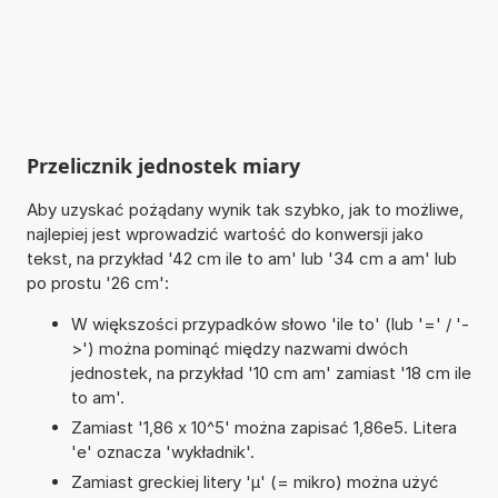
Przelicznik jednostek miary
Aby uzyskać pożądany wynik tak szybko, jak to możliwe,
najlepiej jest wprowadzić wartość do konwersji jako
tekst, na przykład '42 cm ile to am' lub '34 cm a am' lub
po prostu '26 cm':
W większości przypadków słowo 'ile to' (lub '=' / '-
>') można pominąć między nazwami dwóch
jednostek, na przykład '10 cm am' zamiast '18 cm ile
to am'.
Zamiast '1,86 x 10^5' można zapisać 1,86e5. Litera
'e' oznacza 'wykładnik'.
Zamiast greckiej litery 'µ' (= mikro) można użyć