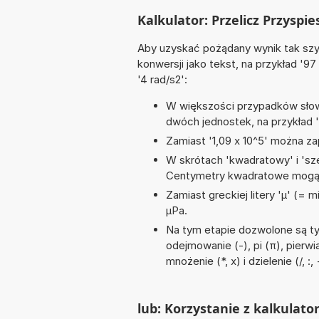
Kalkulator: Przelicz Przyspi
Aby uzyskać pożądany wynik tak szyb
konwersji jako tekst, na przykład '97 
'4 rad/s2':
W większości przypadków słowo
dwóch jednostek, na przykład '1
Zamiast '1,09 x 10^5' można zap
W skrótach 'kwadratowy' i 'sze
Centymetry kwadratowe mogą 
Zamiast greckiej litery 'µ' (= 
µPa.
Na tym etapie dozwolone są ty
odejmowanie (-), pi (π), pierw
mnożenie (*, x) i dzielenie (/, :,
lub: Korzystanie z kalkulato