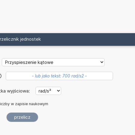
rzelicznik jednostek
?
tka wyjściowa:
iczby w zapisie naukowym