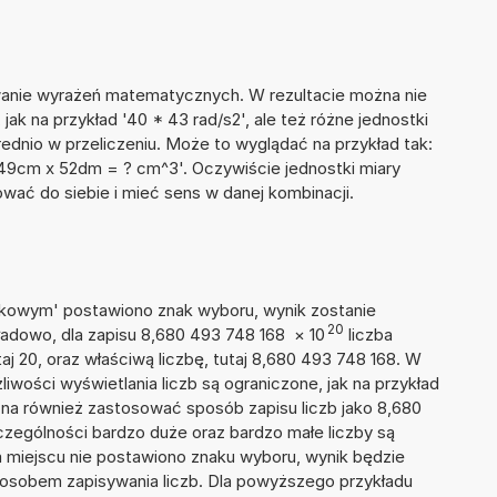
wanie wyrażeń matematycznych. W rezultacie można nie
jak na przykład '40 * 43 rad/s2', ale też różne jednostki
dnio w przeliczeniu. Może to wyglądać na przykład tak:
 49cm x 52dm = ? cm^3'. Oczywiście jednostki miary
ać do siebie i mieć sens w danej kombinacji.
naukowym' postawiono znak wyboru, wynik zostanie
20
ładowo, dla zapisu 8,680 493 748 168
×
10
liczba
taj 20, oraz właściwą liczbę, tutaj 8,680 493 748 168. W
iwości wyświetlania liczb są ograniczone, jak na przykład
na również zastosować sposób zapisu liczb jako 8,680
zególności bardzo duże oraz bardzo małe liczby są
ym miejscu nie postawiono znaku wyboru, wynik będzie
sobem zapisywania liczb. Dla powyższego przykładu