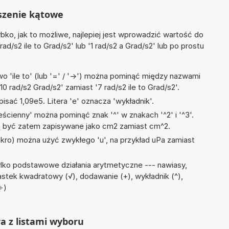
eszenie kątowe
ko, jak to możliwe, najlepiej jest wprowadzić wartość do
rad/s2 ile to Grad/s2' lub '1 rad/s2 a Grad/s2' lub po prostu
 'ile to' (lub '=' / '->') można pominąć między nazwami
0 rad/s2 Grad/s2' zamiast '7 rad/s2 ile to Grad/s2'.
isać 1,09e5. Litera 'e' oznacza 'wykładnik'.
ścienny' można pominąć znak '^' w znakach '^2' i '^3'.
być zatem zapisywane jako cm2 zamiast cm^2.
mikro) można użyć zwykłego 'u', na przykład uPa zamiast
lko podstawowe działania arytmetyczne --- nawiasy,
iastek kwadratowy (√), dodawanie (+), wykładnik (^),
 ÷)
ra z listami wyboru