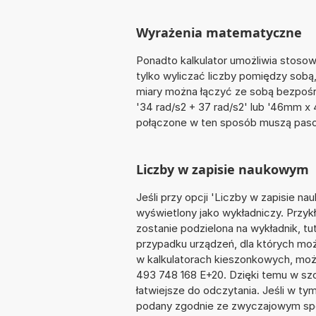
Wyrażenia matematyczne
Ponadto kalkulator umożliwia stoso
tylko wyliczać liczby pomiędzy sobą, 
miary można łączyć ze sobą bezpośre
'34 rad/s2 + 37 rad/s2' lub '46mm x
połączone w ten sposób muszą pasow
Liczby w zapisie naukowym
Jeśli przy opcji 'Liczby w zapisie 
wyświetlony jako wykładniczy. Przyk
zostanie podzielona na wykładnik, tu
przypadku urządzeń, dla których możl
w kalkulatorach kieszonkowych, moż
493 748 168 E+20. Dzięki temu w szc
łatwiejsze do odczytania. Jeśli w t
podany zgodnie ze zwyczajowym spo