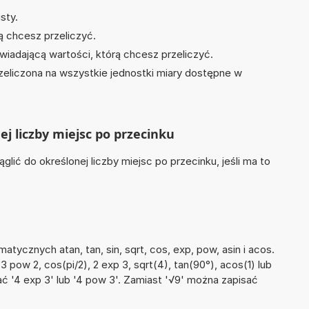
sty.
ą chcesz przeliczyć.
wiadającą wartości, którą chcesz przeliczyć.
zeliczona na wszystkie jednostki miary dostępne w
ej liczby miejsc po przecinku
lić do określonej liczby miejsc po przecinku, jeśli ma to
ycznych atan, tan, sin, sqrt, cos, exp, pow, asin i acos.
, 3 pow 2, cos(pi/2), 2 exp 3, sqrt(4), tan(90°), acos(1) lub
ać '4 exp 3' lub '4 pow 3'. Zamiast '√9' można zapisać