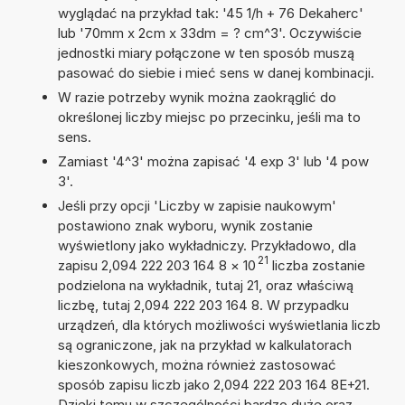
wyglądać na przykład tak: '45 1/h + 76 Dekaherc'
lub '70mm x 2cm x 33dm = ? cm^3'. Oczywiście
jednostki miary połączone w ten sposób muszą
pasować do siebie i mieć sens w danej kombinacji.
W razie potrzeby wynik można zaokrąglić do
określonej liczby miejsc po przecinku, jeśli ma to
sens.
Zamiast '4^3' można zapisać '4 exp 3' lub '4 pow
3'.
Jeśli przy opcji 'Liczby w zapisie naukowym'
postawiono znak wyboru, wynik zostanie
wyświetlony jako wykładniczy. Przykładowo, dla
21
zapisu 2,094 222 203 164 8
×
10
liczba zostanie
podzielona na wykładnik, tutaj 21, oraz właściwą
liczbę, tutaj 2,094 222 203 164 8. W przypadku
urządzeń, dla których możliwości wyświetlania liczb
są ograniczone, jak na przykład w kalkulatorach
kieszonkowych, można również zastosować
sposób zapisu liczb jako 2,094 222 203 164 8E+21.
Dzięki temu w szczególności bardzo duże oraz