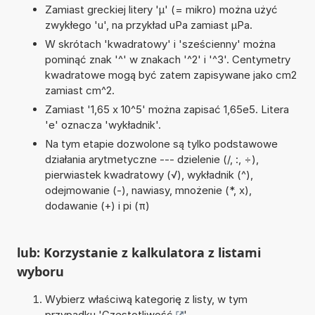
Zamiast greckiej litery 'µ' (= mikro) można użyć
zwykłego 'u', na przykład uPa zamiast µPa.
W skrótach 'kwadratowy' i 'sześcienny' można
pominąć znak '^' w znakach '^2' i '^3'. Centymetry
kwadratowe mogą być zatem zapisywane jako cm2
zamiast cm^2.
Zamiast '1,65 x 10^5' można zapisać 1,65e5. Litera
'e' oznacza 'wykładnik'.
Na tym etapie dozwolone są tylko podstawowe
działania arytmetyczne --- dzielenie (/, :, ÷),
pierwiastek kwadratowy (√), wykładnik (^),
odejmowanie (-), nawiasy, mnożenie (*, x),
dodawanie (+) i pi (π)
lub: Korzystanie z kalkulatora z listami
wyboru
Wybierz właściwą kategorię z listy, w tym
przypadku '
Częstotliwość
'.