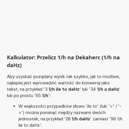
Kalkulator: Przelicz 1/h na Dekaherc (1/h na
daHz)
Aby uzyskać pożądany wynik tak szybko, jak to możliwe,
najlepiej jest wprowadzić wartość do konwersji jako
tekst, na przykład '3
1/h ile to daHz
' lub '34
1/h a daHz
'
lub po prostu '65
1/h
':
W większości przypadków słowo 'ile to' (lub '=' / '-
>') można pominąć między nazwami dwóch
jednostek, na przykład '28
1/h daHz
' zamiast '96 1/h
ile to daHz'.