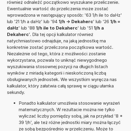
również odnaleźć początkowo wyszukane przeliczenie.
Ewentualnie wartość do przeliczenia może zostać
wprowadzona w następujący sposób: '63 1/h ile to daHz'
lub '21 1/h a daHz' lub '94
1/h -> Dekaherc
' lub '26
1/h =
daHz
' lub '88
1/h ile to Dekaherc
' lub '51
1/h a
Dekaherc
'. Dla tej opcji kalkulator również
natychmiastowo odnajduje, na jaką jednostkę ma
konkretnie zostać przeliczona początkowa wartość.
Niezależnie od tego, która z możliwości zostanie
wykorzystana, pozwala to uniknąć niewygodnego
wyszukiwania stosownej pozycji na długich listach
wyników z miriadą kategorii i nieskończoną liczbą
obsługiwanych jednostek. We wszystkim wyręcza nas
kalkulator, który załatwia całą sprawę w ciągu ułamka
sekundy.
Ponadto kalkulator umożliwia stosowanie wyrażeń
matematycznych. W rezultacie można nie tylko
wyliczać liczby pomiędzy sobą, jak na przykład '8 *
39 1/h', ale też różne jednostki miary można łączyć
ze sobą bezpośrednio w przeliczeniu. Może to