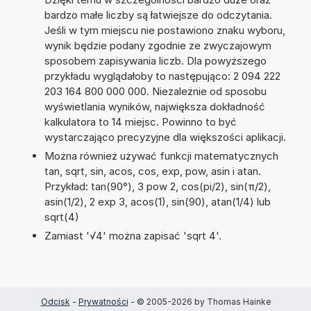
bardzo małe liczby są łatwiejsze do odczytania.
Jeśli w tym miejscu nie postawiono znaku wyboru,
wynik będzie podany zgodnie ze zwyczajowym
sposobem zapisywania liczb. Dla powyższego
przykładu wyglądałoby to następująco: 2 094 222
203 164 800 000 000. Niezależnie od sposobu
wyświetlania wyników, największa dokładność
kalkulatora to 14 miejsc. Powinno to być
wystarczająco precyzyjne dla większości aplikacji.
Można również używać funkcji matematycznych
tan, sqrt, sin, acos, cos, exp, pow, asin i atan.
Przykład: tan(90°), 3 pow 2, cos(pi/2), sin(π/2),
asin(1/2), 2 exp 3, acos(1), sin(90), atan(1/4) lub
sqrt(4)
Zamiast '√4' można zapisać 'sqrt 4'.
Odcisk
-
Prywatności
- © 2005-2026 by Thomas Hainke