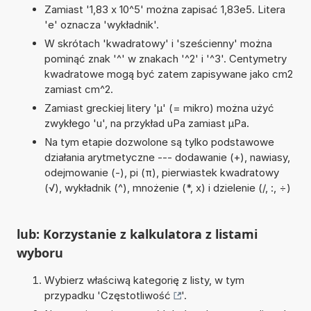
Zamiast '1,83 x 10^5' można zapisać 1,83e5. Litera
'e' oznacza 'wykładnik'.
W skrótach 'kwadratowy' i 'sześcienny' można
pominąć znak '^' w znakach '^2' i '^3'. Centymetry
kwadratowe mogą być zatem zapisywane jako cm2
zamiast cm^2.
Zamiast greckiej litery 'µ' (= mikro) można użyć
zwykłego 'u', na przykład uPa zamiast µPa.
Na tym etapie dozwolone są tylko podstawowe
działania arytmetyczne --- dodawanie (+), nawiasy,
odejmowanie (-), pi (π), pierwiastek kwadratowy
(√), wykładnik (^), mnożenie (*, x) i dzielenie (/, :, ÷)
lub: Korzystanie z kalkulatora z listami
wyboru
Wybierz właściwą kategorię z listy, w tym
przypadku '
Częstotliwość
'.