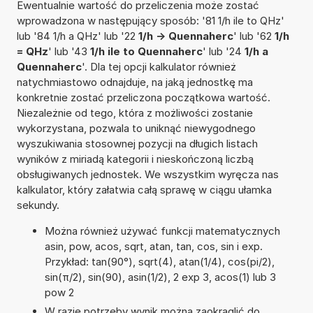
Ewentualnie wartość do przeliczenia może zostać
wprowadzona w następujący sposób: '81 1/h ile to QHz'
lub '84 1/h a QHz' lub '22
1/h -> Quennaherc
' lub '62
1/h
= QHz
' lub '43
1/h ile to Quennaherc
' lub '24
1/h a
Quennaherc
'. Dla tej opcji kalkulator również
natychmiastowo odnajduje, na jaką jednostkę ma
konkretnie zostać przeliczona początkowa wartość.
Niezależnie od tego, która z możliwości zostanie
wykorzystana, pozwala to uniknąć niewygodnego
wyszukiwania stosownej pozycji na długich listach
wyników z miriadą kategorii i nieskończoną liczbą
obsługiwanych jednostek. We wszystkim wyręcza nas
kalkulator, który załatwia całą sprawę w ciągu ułamka
sekundy.
Można również używać funkcji matematycznych
asin, pow, acos, sqrt, atan, tan, cos, sin i exp.
Przykład: tan(90°), sqrt(4), atan(1/4), cos(pi/2),
sin(π/2), sin(90), asin(1/2), 2 exp 3, acos(1) lub 3
pow 2
W razie potrzeby wynik można zaokrąglić do