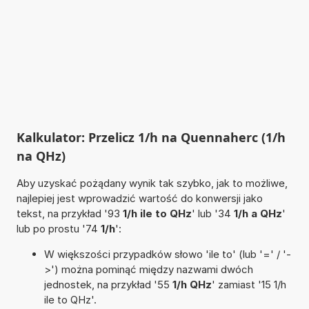
Kalkulator: Przelicz 1/h na Quennaherc (1/h
na QHz)
Aby uzyskać pożądany wynik tak szybko, jak to możliwe,
najlepiej jest wprowadzić wartość do konwersji jako
tekst, na przykład '93
1/h ile to QHz
' lub '34
1/h a QHz
'
lub po prostu '74
1/h
':
W większości przypadków słowo 'ile to' (lub '=' / '-
>') można pominąć między nazwami dwóch
jednostek, na przykład '55
1/h QHz
' zamiast '15 1/h
ile to QHz'.