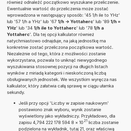
również odnaleźć początkowo wyszukane przeliczenie.
Ewentualnie wartość do przeliczenia może zostać
wprowadzona w następujący sposób: '45 1/h ile to YHz'
lub '57 1/h a YHz' lub '67
1/h -> Yottaherc
' lub '89
1/h =
YHz
' lub '34
1/h ile to Yottaherc
' lub '78
1/h a
Yottaherc
'. Dla tej opcji kalkulator również
natychmiastowo odnajduje, na jaką jednostkę ma
konkretnie zostać przeliczona początkowa wartość.
Niezależnie od tego, która z możliwości zostanie
wykorzystana, pozwala to uniknąć niewygodnego
wyszukiwania stosownej pozycji na długich listach
wyników z miriadą kategorii i nieskończoną liczbą
obsługiwanych jednostek. We wszystkim wyręcza nas
kalkulator, który załatwia całą sprawę w ciągu ułamka
sekundy.
Jeśli przy opcji 'Liczby w zapisie naukowym'
postawiono znak wyboru, wynik zostanie
wyświetlony jako wykładniczy. Przykładowo, dla
21
zapisu 4,794 222 178 594 8
×
10
liczba zostanie
podzielona na wykładnik, tutaj 21, oraz właściwą