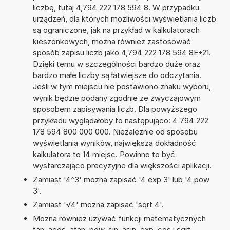
liczbę, tutaj 4,794 222 178 594 8. W przypadku
urządzeń, dla których możliwości wyświetlania liczb
są ograniczone, jak na przykład w kalkulatorach
kieszonkowych, można również zastosować
sposób zapisu liczb jako 4,794 222 178 594 8E+21.
Dzięki temu w szczególności bardzo duże oraz
bardzo małe liczby są łatwiejsze do odczytania.
Jeśli w tym miejscu nie postawiono znaku wyboru,
wynik będzie podany zgodnie ze zwyczajowym
sposobem zapisywania liczb. Dla powyższego
przykładu wyglądałoby to następująco: 4 794 222
178 594 800 000 000. Niezależnie od sposobu
wyświetlania wyników, największa dokładność
kalkulatora to 14 miejsc. Powinno to być
wystarczająco precyzyjne dla większości aplikacji.
Zamiast '4^3' można zapisać '4 exp 3' lub '4 pow
3'.
Zamiast '√4' można zapisać 'sqrt 4'.
Można również używać funkcji matematycznych
tan, acos, atan, pow, sin, asin, exp, cos i sqrt.