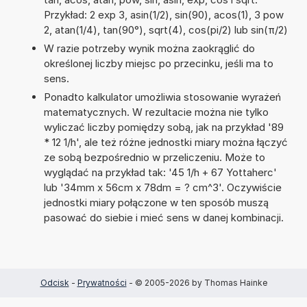
Przykład: 2 exp 3, asin(1/2), sin(90), acos(1), 3 pow
2, atan(1/4), tan(90°), sqrt(4), cos(pi/2) lub sin(π/2)
W razie potrzeby wynik można zaokrąglić do
określonej liczby miejsc po przecinku, jeśli ma to
sens.
Ponadto kalkulator umożliwia stosowanie wyrażeń
matematycznych. W rezultacie można nie tylko
wyliczać liczby pomiędzy sobą, jak na przykład '89
* 12 1/h', ale też różne jednostki miary można łączyć
ze sobą bezpośrednio w przeliczeniu. Może to
wyglądać na przykład tak: '45 1/h + 67 Yottaherc'
lub '34mm x 56cm x 78dm = ? cm^3'. Oczywiście
jednostki miary połączone w ten sposób muszą
pasować do siebie i mieć sens w danej kombinacji.
Odcisk
-
Prywatności
- © 2005-2026 by Thomas Hainke