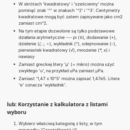
W skrótach 'kwadratowy' i 'sześcienny' można
pominąć znak '^' w znakach '^2' i '^3'. Centymetry
kwadratowe mogą być zatem zapisywane jako cm2
zamiast cm^2.
Na tym etapie dozwolone są tylko podstawowe
działania arytmetyczne --- pi (π), dodawanie (+),
dzielenie (/, :, ÷), wykładnik (^), odejmowanie (-),
pierwiastek kwadratowy (√), mnożenie (*, x) i
nawiasy
Zamiast greckiej litery 'µ' (= mikro) można użyć
zwykłego 'u', na przykład uPa zamiast µPa.
Zamiast '1,47 x 10^5' można zapisać 1,47e5. Litera
'e' oznacza 'wykładnik'.
lub: Korzystanie z kalkulatora z listami
wyboru
Wybierz właściwą kategorię z listy, w tym
przypadku '
Częstotliwość
'.