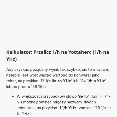
Kalkulator: Przelicz 1/h na Yottaherc (1/h na
YHz)
Aby uzyskać pożądany wynik tak szybko, jak to możliwe,
najlepiej jest wprowadzić wartość do konwersji jako
tekst, na przykład '12
1/h ile to YHz
' lub '34
1/h a YHz
'
lub po prostu '56
1/h
':
W większości przypadków słowo 'ile to' (lub '=' / '-
>') można pominąć między nazwami dwóch
jednostek, na przykład '1
1/h YHz
' zamiast '78 1/h ile
to YHz'.