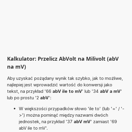
Kalkulator: Przelicz AbVolt na Milivolt (abV
na mV)
Aby uzyskać pożądany wynik tak szybko, jak to możliwe,
najlepiej jest wprowadzić wartość do konwersji jako
tekst, na przykład '66
abV ile to mV
' lub '34
abV a mV
'
lub po prostu '2
abV
':
W większości przypadków słowo 'ile to' (lub '=' / '-
>') można pominąć między nazwami dwóch
jednostek, na przykład '37
abV mV
' zamiast '69
abV ile to mV'.