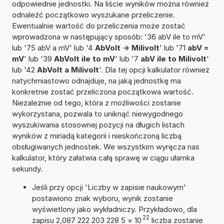
odpowiednie jednostki. Na liście wyników można również
odnaleźć początkowo wyszukane przeliczenie.
Ewentualnie wartość do przeliczenia może zostać
wprowadzona w następujący sposób: '36 abV ile to mV'
lub '75 abV a mV' lub '4
AbVolt -> Milivolt
' lub '71
abV =
mV
' lub '39
AbVolt ile to mV
' lub '7
abV ile to Milivolt
'
lub '42
AbVolt a Milivolt
'. Dla tej opcji kalkulator również
natychmiastowo odnajduje, na jaką jednostkę ma
konkretnie zostać przeliczona początkowa wartość.
Niezależnie od tego, która z możliwości zostanie
wykorzystana, pozwala to uniknąć niewygodnego
wyszukiwania stosownej pozycji na długich listach
wyników z miriadą kategorii i nieskończoną liczbą
obsługiwanych jednostek. We wszystkim wyręcza nas
kalkulator, który załatwia całą sprawę w ciągu ułamka
sekundy.
Jeśli przy opcji 'Liczby w zapisie naukowym'
postawiono znak wyboru, wynik zostanie
wyświetlony jako wykładniczy. Przykładowo, dla
22
zapisu 2,087 222 203 228 5
×
10
liczba zostanie