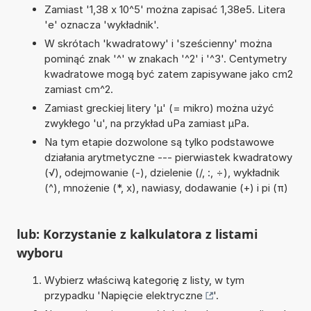
Zamiast '1,38 x 10^5' można zapisać 1,38e5. Litera
'e' oznacza 'wykładnik'.
W skrótach 'kwadratowy' i 'sześcienny' można
pominąć znak '^' w znakach '^2' i '^3'. Centymetry
kwadratowe mogą być zatem zapisywane jako cm2
zamiast cm^2.
Zamiast greckiej litery 'µ' (= mikro) można użyć
zwykłego 'u', na przykład uPa zamiast µPa.
Na tym etapie dozwolone są tylko podstawowe
działania arytmetyczne --- pierwiastek kwadratowy
(√), odejmowanie (-), dzielenie (/, :, ÷), wykładnik
(^), mnożenie (*, x), nawiasy, dodawanie (+) i pi (π)
lub: Korzystanie z kalkulatora z listami
wyboru
Wybierz właściwą kategorię z listy, w tym
przypadku '
Napięcie elektryczne
'.