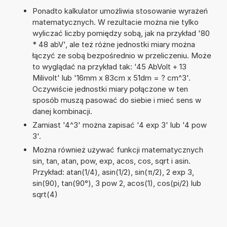
Ponadto kalkulator umożliwia stosowanie wyrażeń
matematycznych. W rezultacie można nie tylko
wyliczać liczby pomiędzy sobą, jak na przykład '80
* 48 abV', ale też różne jednostki miary można
łączyć ze sobą bezpośrednio w przeliczeniu. Może
to wyglądać na przykład tak: '45 AbVolt + 13
Milivolt' lub '16mm x 83cm x 51dm = ? cm^3'.
Oczywiście jednostki miary połączone w ten
sposób muszą pasować do siebie i mieć sens w
danej kombinacji.
Zamiast '4^3' można zapisać '4 exp 3' lub '4 pow
3'.
Można również używać funkcji matematycznych
sin, tan, atan, pow, exp, acos, cos, sqrt i asin.
Przykład: atan(1/4), asin(1/2), sin(π/2), 2 exp 3,
sin(90), tan(90°), 3 pow 2, acos(1), cos(pi/2) lub
sqrt(4)