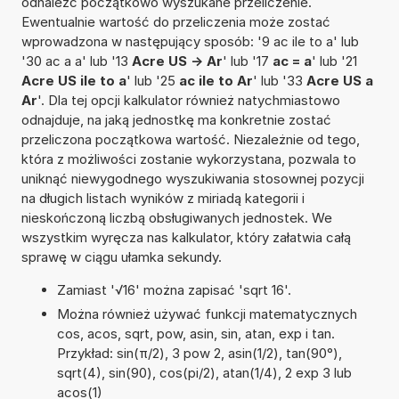
odnaleźć początkowo wyszukane przeliczenie.
Ewentualnie wartość do przeliczenia może zostać
wprowadzona w następujący sposób: '9 ac ile to a' lub
'30 ac a a' lub '13
Acre US -> Ar
' lub '17
ac = a
' lub '21
Acre US ile to a
' lub '25
ac ile to Ar
' lub '33
Acre US a
Ar
'. Dla tej opcji kalkulator również natychmiastowo
odnajduje, na jaką jednostkę ma konkretnie zostać
przeliczona początkowa wartość. Niezależnie od tego,
która z możliwości zostanie wykorzystana, pozwala to
uniknąć niewygodnego wyszukiwania stosownej pozycji
na długich listach wyników z miriadą kategorii i
nieskończoną liczbą obsługiwanych jednostek. We
wszystkim wyręcza nas kalkulator, który załatwia całą
sprawę w ciągu ułamka sekundy.
Zamiast '√16' można zapisać 'sqrt 16'.
Można również używać funkcji matematycznych
cos, acos, sqrt, pow, asin, sin, atan, exp i tan.
Przykład: sin(π/2), 3 pow 2, asin(1/2), tan(90°),
sqrt(4), sin(90), cos(pi/2), atan(1/4), 2 exp 3 lub
acos(1)