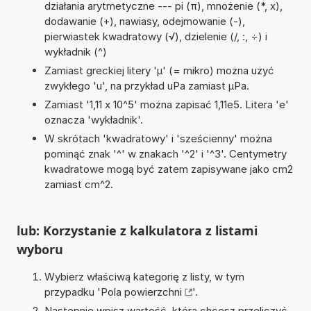
działania arytmetyczne --- pi (π), mnożenie (*, x),
dodawanie (+), nawiasy, odejmowanie (-),
pierwiastek kwadratowy (√), dzielenie (/, :, ÷) i
wykładnik (^)
Zamiast greckiej litery 'µ' (= mikro) można użyć
zwykłego 'u', na przykład uPa zamiast µPa.
Zamiast '1,11 x 10^5' można zapisać 1,11e5. Litera 'e'
oznacza 'wykładnik'.
W skrótach 'kwadratowy' i 'sześcienny' można
pominąć znak '^' w znakach '^2' i '^3'. Centymetry
kwadratowe mogą być zatem zapisywane jako cm2
zamiast cm^2.
lub: Korzystanie z kalkulatora z listami
wyboru
Wybierz właściwą kategorię z listy, w tym
przypadku '
Pola powierzchni
'.
Następnie wpisz wartość, którą chcesz przeliczyć.