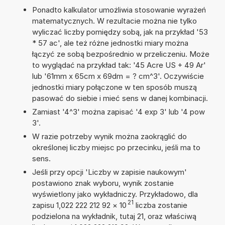
Ponadto kalkulator umożliwia stosowanie wyrażeń
matematycznych. W rezultacie można nie tylko
wyliczać liczby pomiędzy sobą, jak na przykład '53
* 57 ac', ale też różne jednostki miary można
łączyć ze sobą bezpośrednio w przeliczeniu. Może
to wyglądać na przykład tak: '45 Acre US + 49 Ar'
lub '61mm x 65cm x 69dm = ? cm^3'. Oczywiście
jednostki miary połączone w ten sposób muszą
pasować do siebie i mieć sens w danej kombinacji.
Zamiast '4^3' można zapisać '4 exp 3' lub '4 pow
3'.
W razie potrzeby wynik można zaokrąglić do
określonej liczby miejsc po przecinku, jeśli ma to
sens.
Jeśli przy opcji 'Liczby w zapisie naukowym'
postawiono znak wyboru, wynik zostanie
wyświetlony jako wykładniczy. Przykładowo, dla
21
zapisu 1,022 222 212 92
×
10
liczba zostanie
podzielona na wykładnik, tutaj 21, oraz właściwą