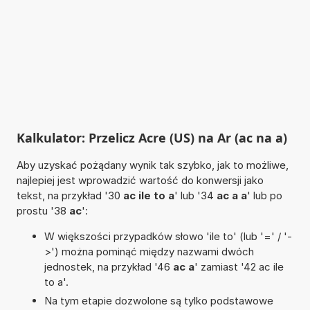
Kalkulator: Przelicz Acre (US) na Ar (ac na a)
Aby uzyskać pożądany wynik tak szybko, jak to możliwe,
najlepiej jest wprowadzić wartość do konwersji jako
tekst, na przykład '30
ac ile to a
' lub '34
ac a a
' lub po
prostu '38
ac
':
W większości przypadków słowo 'ile to' (lub '=' / '-
>') można pominąć między nazwami dwóch
jednostek, na przykład '46
ac a
' zamiast '42 ac ile
to a'.
Na tym etapie dozwolone są tylko podstawowe