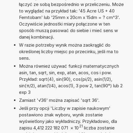
łączyć ze sobą bezpośrednio w przeliczeniu. Może
to wyglądać na przykład tak: '45 Acre US + 40
Femtobarn' lub '25mm x 20cm x 15dm = ? cm^3'.
Oczywiście jednostki miary połączone w ten
sposób muszą pasować do siebie i mieć sens w
danej kombinacji.
W razie potrzeby wynik można zaokrąglić do
określonej liczby miejsc po przecinku, jeśli ma to
sens.
Można również używać funkcji matematycznych
asin, tan, sqrt, sin, exp, atan, acos, cos i pow.
Przykład: sqrt(4), sin(90), cos(pi/2), asin(1/2),
sin(π/2), atan(1/4), acos(1), 3 pow 2, tan(90°) lub 2
exp 3
Zamiast '√36' można zapisać 'sqrt 36'.
Jeśli przy opcji 'Liczby w zapisie naukowym'
postawiono znak wyboru, wynik zostanie
wyświetlony jako wykładniczy. Przykładowo, dla
21
zapisu 4,412 222 182 071
×
10
liczba zostanie