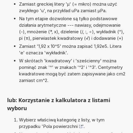
Zamiast greckiej litery 'µ' (= mikro) można użyć
zwykłego 'u', na przykład uPa zamiast µPa.
Na tym etapie dozwolone są tylko podstawowe
działania arytmetyczne --- nawiasy, odejmowanie
(-), mnożenie (*, x), dzielenie (/, :, ÷), wykładnik (^),
pi (π), pierwiastek kwadratowy (√) i dodawanie (+)
Zamiast '1,92 x 10^5' można zapisać 1,92e5. Litera
'e' oznacza 'wykładnik'.
W skrótach 'kwadratowy' i 'sześcienny' można
pominąć znak '^' w znakach '^2' i '^3'. Centymetry
kwadratowe mogą być zatem zapisywane jako cm2
zamiast cm^2.
lub: Korzystanie z kalkulatora z listami
wyboru
Wybierz właściwą kategorię z listy, w tym
przypadku '
Pola powierzchni
'.