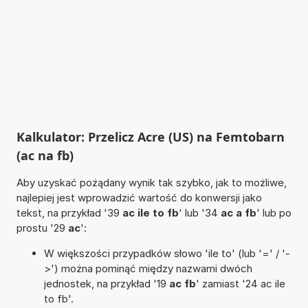
Kalkulator: Przelicz Acre (US) na Femtobarn
(ac na fb)
Aby uzyskać pożądany wynik tak szybko, jak to możliwe,
najlepiej jest wprowadzić wartość do konwersji jako
tekst, na przykład '39
ac ile to fb
' lub '34
ac a fb
' lub po
prostu '29
ac
':
W większości przypadków słowo 'ile to' (lub '=' / '-
>') można pominąć między nazwami dwóch
jednostek, na przykład '19
ac fb
' zamiast '24 ac ile
to fb'.