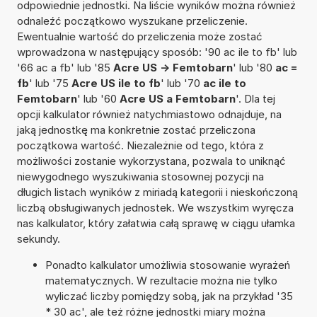
odpowiednie jednostki. Na liście wyników można również
odnaleźć początkowo wyszukane przeliczenie.
Ewentualnie wartość do przeliczenia może zostać
wprowadzona w następujący sposób: '90 ac ile to fb' lub
'66 ac a fb' lub '85
Acre US -> Femtobarn
' lub '80
ac =
fb
' lub '75
Acre US ile to fb
' lub '70
ac ile to
Femtobarn
' lub '60
Acre US a Femtobarn
'. Dla tej
opcji kalkulator również natychmiastowo odnajduje, na
jaką jednostkę ma konkretnie zostać przeliczona
początkowa wartość. Niezależnie od tego, która z
możliwości zostanie wykorzystana, pozwala to uniknąć
niewygodnego wyszukiwania stosownej pozycji na
długich listach wyników z miriadą kategorii i nieskończoną
liczbą obsługiwanych jednostek. We wszystkim wyręcza
nas kalkulator, który załatwia całą sprawę w ciągu ułamka
sekundy.
Ponadto kalkulator umożliwia stosowanie wyrażeń
matematycznych. W rezultacie można nie tylko
wyliczać liczby pomiędzy sobą, jak na przykład '35
* 30 ac', ale też różne jednostki miary można