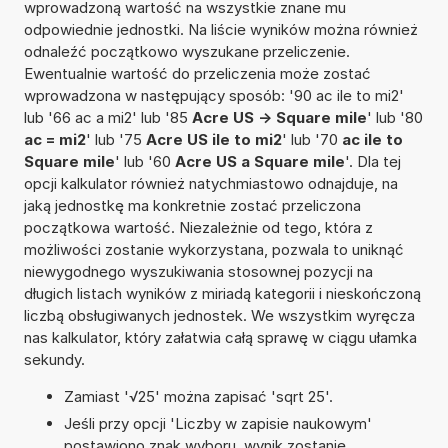
wprowadzoną wartość na wszystkie znane mu
odpowiednie jednostki. Na liście wyników można również
odnaleźć początkowo wyszukane przeliczenie.
Ewentualnie wartość do przeliczenia może zostać
wprowadzona w następujący sposób: '90 ac ile to mi2'
lub '66 ac a mi2' lub '85
Acre US -> Square mile
' lub '80
ac = mi2
' lub '75
Acre US ile to mi2
' lub '70
ac ile to
Square mile
' lub '60
Acre US a Square mile
'. Dla tej
opcji kalkulator również natychmiastowo odnajduje, na
jaką jednostkę ma konkretnie zostać przeliczona
początkowa wartość. Niezależnie od tego, która z
możliwości zostanie wykorzystana, pozwala to uniknąć
niewygodnego wyszukiwania stosownej pozycji na
długich listach wyników z miriadą kategorii i nieskończoną
liczbą obsługiwanych jednostek. We wszystkim wyręcza
nas kalkulator, który załatwia całą sprawę w ciągu ułamka
sekundy.
Zamiast '√25' można zapisać 'sqrt 25'.
Jeśli przy opcji 'Liczby w zapisie naukowym'
postawiono znak wyboru, wynik zostanie