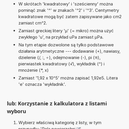
W skrótach 'kwadratowy' i 'sześcienny' można
pominąć znak '^' w znakach '^2' i '^3'. Centymetry
kwadratowe mogą być zatem zapisywane jako cm2
zamiast cm^2.
Zamiast greckiej litery 'µ' (= mikro) można użyć
zwykłego 'u', na przykład uPa zamiast µPa.
Na tym etapie dozwolone są tylko podstawowe
działania arytmetyczne --- dodawanie (+), nawiasy,
dzielenie (/, :, ÷), odejmowanie (-), pi (π),
pierwiastek kwadratowy (√), wykładnik (^) i
mnożenie (*, x)
Zamiast '1,92 x 10^5' można zapisać 1,92e5. Litera
'e' oznacza 'wykładnik'.
lub: Korzystanie z kalkulatora z listami
wyboru
Wybierz właściwą kategorię z listy, w tym
przypadku '
Pola powierzchni
'.