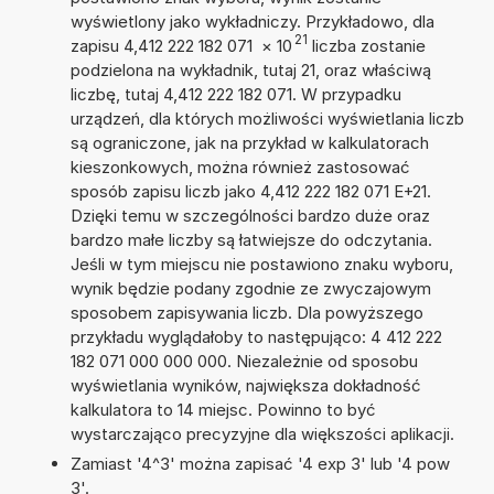
wyświetlony jako wykładniczy. Przykładowo, dla
21
zapisu 4,412 222 182 071
×
10
liczba zostanie
podzielona na wykładnik, tutaj 21, oraz właściwą
liczbę, tutaj 4,412 222 182 071. W przypadku
urządzeń, dla których możliwości wyświetlania liczb
są ograniczone, jak na przykład w kalkulatorach
kieszonkowych, można również zastosować
sposób zapisu liczb jako 4,412 222 182 071 E+21.
Dzięki temu w szczególności bardzo duże oraz
bardzo małe liczby są łatwiejsze do odczytania.
Jeśli w tym miejscu nie postawiono znaku wyboru,
wynik będzie podany zgodnie ze zwyczajowym
sposobem zapisywania liczb. Dla powyższego
przykładu wyglądałoby to następująco: 4 412 222
182 071 000 000 000. Niezależnie od sposobu
wyświetlania wyników, największa dokładność
kalkulatora to 14 miejsc. Powinno to być
wystarczająco precyzyjne dla większości aplikacji.
Zamiast '4^3' można zapisać '4 exp 3' lub '4 pow
3'.