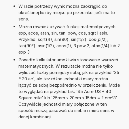
W razie potrzeby wynik można zaokrąglić do
określonej liczby miejsc po przecinku, jeśli ma to
sens.
Można również używać funkcji matematycznych
exp, acos, atan, sin, tan, pow, cos, sqrt i asin.
Przykład: sqrt(4), sin(90), sin(π/2), cos(pi/2),
tan(90°), asin(1/2), acos(1), 3 pow 2, atan(1/4) lub 2
exp 3
Ponadto kalkulator umożliwia stosowanie wyrażeń
matematycznych. W rezultacie można nie tylko
wyliczać liczby pomiędzy sobą, jak na przykład '35
* 30 ac', ale też różne jednostki miary można
łączyć ze sobą bezpośrednio w przeliczeniu. Może
to wyglądać na przykład tak: '45 Acre US + 40
Square mile' lub '25mm x 20cm x 15dm = ? cm^3'.
Oczywiście jednostki miary połączone w ten
sposób muszą pasować do siebie i mieć sens w
danej kombinacji.