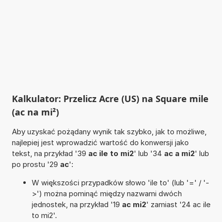
Kalkulator: Przelicz Acre (US) na Square mile
(ac na mi²)
Aby uzyskać pożądany wynik tak szybko, jak to możliwe,
najlepiej jest wprowadzić wartość do konwersji jako
tekst, na przykład '39
ac ile to mi2
' lub '34
ac a mi2
' lub
po prostu '29
ac
':
W większości przypadków słowo 'ile to' (lub '=' / '-
>') można pominąć między nazwami dwóch
jednostek, na przykład '19
ac mi2
' zamiast '24 ac ile
to mi2'.