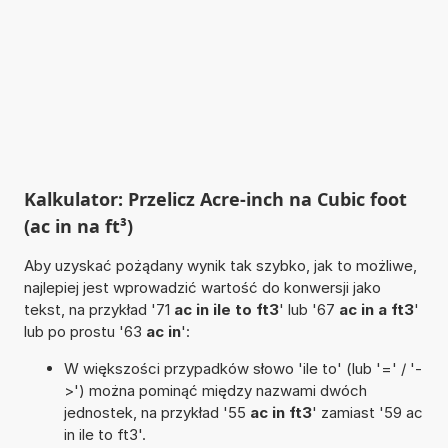
Kalkulator: Przelicz Acre-inch na Cubic foot
(ac in na ft³)
Aby uzyskać pożądany wynik tak szybko, jak to możliwe,
najlepiej jest wprowadzić wartość do konwersji jako
tekst, na przykład '71
ac in ile to ft3
' lub '67
ac in a ft3
'
lub po prostu '63
ac in
':
W większości przypadków słowo 'ile to' (lub '=' / '-
>') można pominąć między nazwami dwóch
jednostek, na przykład '55
ac in ft3
' zamiast '59 ac
in ile to ft3'.