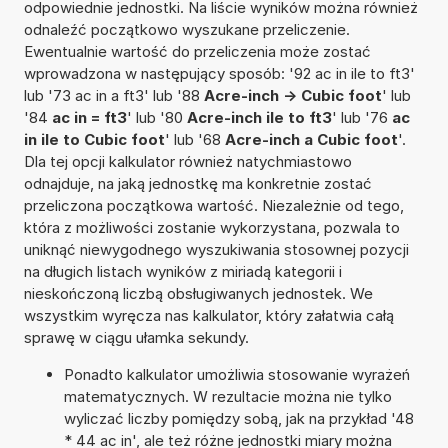
odpowiednie jednostki. Na liście wyników można również
odnaleźć początkowo wyszukane przeliczenie.
Ewentualnie wartość do przeliczenia może zostać
wprowadzona w następujący sposób: '92 ac in ile to ft3'
lub '73 ac in a ft3' lub '88
Acre-inch -> Cubic foot
' lub
'84
ac in = ft3
' lub '80
Acre-inch ile to ft3
' lub '76
ac
in ile to Cubic foot
' lub '68
Acre-inch a Cubic foot
'.
Dla tej opcji kalkulator również natychmiastowo
odnajduje, na jaką jednostkę ma konkretnie zostać
przeliczona początkowa wartość. Niezależnie od tego,
która z możliwości zostanie wykorzystana, pozwala to
uniknąć niewygodnego wyszukiwania stosownej pozycji
na długich listach wyników z miriadą kategorii i
nieskończoną liczbą obsługiwanych jednostek. We
wszystkim wyręcza nas kalkulator, który załatwia całą
sprawę w ciągu ułamka sekundy.
Ponadto kalkulator umożliwia stosowanie wyrażeń
matematycznych. W rezultacie można nie tylko
wyliczać liczby pomiędzy sobą, jak na przykład '48
* 44 ac in', ale też różne jednostki miary można