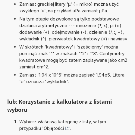
Zamiast greckiej litery 'µ' (= mikro) można użyć
zwykłego 'u', na przykład uPa zamiast µPa.
Na tym etapie dozwolone są tylko podstawowe
działania arytmetyczne --- mnożenie (*, x), pi (π),
dodawanie (+), odejmowanie (-), dzielenie (/, :, ÷),
wykładnik (^), pierwiastek kwadratowy (√) i nawiasy
W skrótach 'kwadratowy' i 'sześcienny' można
pominąć znak '^' w znakach '^2' i '^3'. Centymetry
kwadratowe mogą być zatem zapisywane jako cm2
zamiast cm^2.
Zamiast '1,94 x 10^5' można zapisać 1,94e5. Litera
'e' oznacza 'wykładnik'.
lub: Korzystanie z kalkulatora z listami
wyboru
Wybierz właściwą kategorię z listy, w tym
przypadku '
Objętości
'.