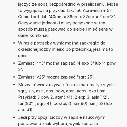
łączyć ze sobą bezpośrednio w przeliczeniu. Może
to wyglądać na przykład tak: '56 Acre-inch + 52
Cubic foot' lub '40mm x 36cm x 32dm = ? cm^3'.
Oczywiście jednostki miary połączone w ten
sposób muszą pasować do siebie i mieć sens w
danej kombinacji.
W razie potrzeby wynik można zaokrąglić do
określonej liczby miejsc po przecinku, jeśli ma to
sens.
Zamiast '4^3' można zapisać '4 exp 3' lub '4 pow
3'.
Zamiast '√25' można zapisać 'sqrt 25'.
Można również używać funkcji matematycznych
sqrt, sin, asin, cos, pow, atan, acos, exp i tan.
Przykład: 3 pow 2, atan(1/4), 2 exp 3, asin(1/2),
tan(90°), sqrt(4), cos(pi/2), sin(90), sin(π/2) lub
acos(1)
Jeśli przy opcji 'Liczby w zapisie naukowym'
postawiono znak wyboru, wynik zostanie