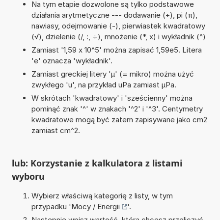
Na tym etapie dozwolone są tylko podstawowe
działania arytmetyczne --- dodawanie (+), pi (π),
nawiasy, odejmowanie (-), pierwiastek kwadratowy
(√), dzielenie (/, :, ÷), mnożenie (*, x) i wykładnik (^)
Zamiast '1,59 x 10^5' można zapisać 1,59e5. Litera
'e' oznacza 'wykładnik'.
Zamiast greckiej litery 'µ' (= mikro) można użyć
zwykłego 'u', na przykład uPa zamiast µPa.
W skrótach 'kwadratowy' i 'sześcienny' można
pominąć znak '^' w znakach '^2' i '^3'. Centymetry
kwadratowe mogą być zatem zapisywane jako cm2
zamiast cm^2.
lub: Korzystanie z kalkulatora z listami
wyboru
Wybierz właściwą kategorię z listy, w tym
przypadku '
Mocy / Energii
'.
Następnie wpisz wartość, którą chcesz przeliczyć.