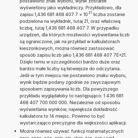
postawiono znak wyboru, wynik zostanie
wyświetlony jako wykładniczy. Przykładowo, dla
21
zapisu 1,436 681 468 407 7
×
10
liczba zostanie
podzielona na wykładnik, tutaj 21, oraz właściwą
liczbę, tutaj 1,436 681 468 407 7. W przypadku
urządzeń, dla których możliwości wyświetlania liczb
są ograniczone, jak na przykład w kalkulatorach
kieszonkowych, można również zastosować
sposób zapisu liczb jako 1,436 681 468 407 7E+21.
Dzięki temu w szczególności bardzo duże oraz
bardzo małe liczby są łatwiejsze do odczytania.
Jeśli w tym miejscu nie postawiono znaku wyboru,
wynik będzie podany zgodnie ze zwyczajowym
sposobem zapisywania liczb. Dla powyższego
przykładu wyglądałoby to następująco: 1 436 681
468 407 700 000 000. Niezależnie od sposobu
wyświetlania wyników, największa dokładność
kalkulatora to 14 miejsc. Powinno to być
wystarczająco precyzyjne dla większości aplikacji.
Można również używać funkcji matematycznych
pow, acos, cos, asin, sin, atan, tan, exp i sqrt.