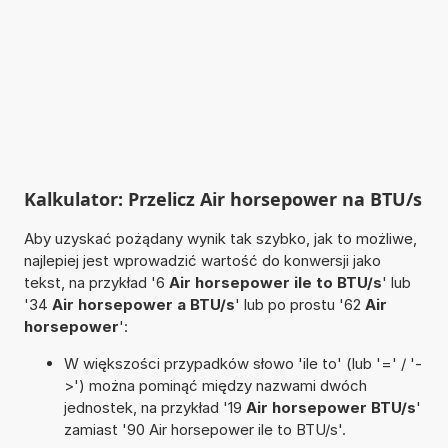
Kalkulator: Przelicz Air horsepower na BTU/s
Aby uzyskać pożądany wynik tak szybko, jak to możliwe,
najlepiej jest wprowadzić wartość do konwersji jako
tekst, na przykład '6
Air horsepower ile to BTU/s
' lub
'34
Air horsepower a BTU/s
' lub po prostu '62
Air
horsepower
':
W większości przypadków słowo 'ile to' (lub '=' / '-
>') można pominąć między nazwami dwóch
jednostek, na przykład '19
Air horsepower BTU/s
'
zamiast '90 Air horsepower ile to BTU/s'.