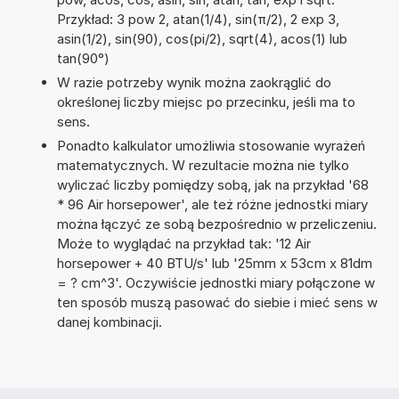
Przykład: 3 pow 2, atan(1/4), sin(π/2), 2 exp 3,
asin(1/2), sin(90), cos(pi/2), sqrt(4), acos(1) lub
tan(90°)
W razie potrzeby wynik można zaokrąglić do
określonej liczby miejsc po przecinku, jeśli ma to
sens.
Ponadto kalkulator umożliwia stosowanie wyrażeń
matematycznych. W rezultacie można nie tylko
wyliczać liczby pomiędzy sobą, jak na przykład '68
* 96 Air horsepower', ale też różne jednostki miary
można łączyć ze sobą bezpośrednio w przeliczeniu.
Może to wyglądać na przykład tak: '12 Air
horsepower + 40 BTU/s' lub '25mm x 53cm x 81dm
= ? cm^3'. Oczywiście jednostki miary połączone w
ten sposób muszą pasować do siebie i mieć sens w
danej kombinacji.