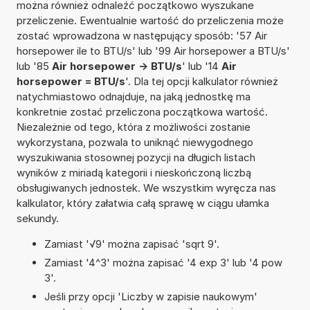
można również odnaleźć początkowo wyszukane
przeliczenie. Ewentualnie wartość do przeliczenia może
zostać wprowadzona w następujący sposób: '57 Air
horsepower ile to BTU/s' lub '99 Air horsepower a BTU/s'
lub '85
Air horsepower -> BTU/s
' lub '14
Air
horsepower = BTU/s
'. Dla tej opcji kalkulator również
natychmiastowo odnajduje, na jaką jednostkę ma
konkretnie zostać przeliczona początkowa wartość.
Niezależnie od tego, która z możliwości zostanie
wykorzystana, pozwala to uniknąć niewygodnego
wyszukiwania stosownej pozycji na długich listach
wyników z miriadą kategorii i nieskończoną liczbą
obsługiwanych jednostek. We wszystkim wyręcza nas
kalkulator, który załatwia całą sprawę w ciągu ułamka
sekundy.
Zamiast '√9' można zapisać 'sqrt 9'.
Zamiast '4^3' można zapisać '4 exp 3' lub '4 pow
3'.
Jeśli przy opcji 'Liczby w zapisie naukowym'