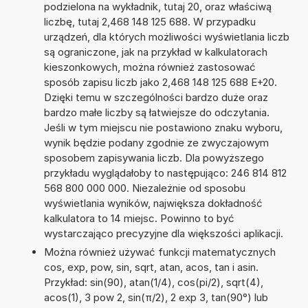
podzielona na wykładnik, tutaj 20, oraz właściwą
liczbę, tutaj 2,468 148 125 688. W przypadku
urządzeń, dla których możliwości wyświetlania liczb
są ograniczone, jak na przykład w kalkulatorach
kieszonkowych, można również zastosować
sposób zapisu liczb jako 2,468 148 125 688 E+20.
Dzięki temu w szczególności bardzo duże oraz
bardzo małe liczby są łatwiejsze do odczytania.
Jeśli w tym miejscu nie postawiono znaku wyboru,
wynik będzie podany zgodnie ze zwyczajowym
sposobem zapisywania liczb. Dla powyższego
przykładu wyglądałoby to następująco: 246 814 812
568 800 000 000. Niezależnie od sposobu
wyświetlania wyników, największa dokładność
kalkulatora to 14 miejsc. Powinno to być
wystarczająco precyzyjne dla większości aplikacji.
Można również używać funkcji matematycznych
cos, exp, pow, sin, sqrt, atan, acos, tan i asin.
Przykład: sin(90), atan(1/4), cos(pi/2), sqrt(4),
acos(1), 3 pow 2, sin(π/2), 2 exp 3, tan(90°) lub