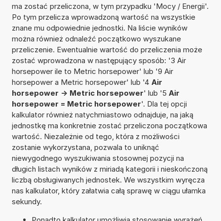
ma zostać przeliczona, w tym przypadku 'Mocy / Energii'.
Po tym przelicza wprowadzoną wartość na wszystkie
znane mu odpowiednie jednostki. Na liście wyników
można również odnaleźć początkowo wyszukane
przeliczenie. Ewentualnie wartość do przeliczenia może
zostać wprowadzona w następujący sposób: '3 Air
horsepower ile to Metric horsepower' lub '9 Air
horsepower a Metric horsepower' lub '4
Air
horsepower -> Metric horsepower
' lub '5
Air
horsepower = Metric horsepower
'. Dla tej opcji
kalkulator również natychmiastowo odnajduje, na jaką
jednostkę ma konkretnie zostać przeliczona początkowa
wartość. Niezależnie od tego, która z możliwości
zostanie wykorzystana, pozwala to uniknąć
niewygodnego wyszukiwania stosownej pozycji na
długich listach wyników z miriadą kategorii i nieskończoną
liczbą obsługiwanych jednostek. We wszystkim wyręcza
nas kalkulator, który załatwia całą sprawę w ciągu ułamka
sekundy.
Ponadto kalkulator umożliwia stosowanie wyrażeń