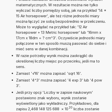
matematycznych. W rezultacie można nie tylko
wyliczać liczby pomiędzy sobą, jak na przykład '14 *
15 Air horsepower', ale też różne jednostki miary
można łączyć ze sobą bezpośrednio w przeliczeniu.
Może to wyglądać na przykład tak: '12 Air
horsepower + 13 Metric horsepower' lub '16mm x
17cm x 18dm = ? cm^3'. Oczywiście jednostki miary
połączone w ten sposób muszą pasować do siebie i
mieć sens w danej kombinacji.
W razie potrzeby wynik można zaokrąglić do
określonej liczby miejsc po przecinku, jeśli ma to
sens.
Zamiast '√16' można zapisać 'sqrt 16'.
Zamiast '4^3' można zapisać '4 exp 3' lub '4 pow
3'.
Jeśli przy opcji 'Liczby w zapisie naukowym'
postawiono znak wyboru, wynik zostanie
wyświetlony jako wykładniczy. Przykładowo, dla
20
zapisu 2,468 148 125 688
×
10
liczba zostanie