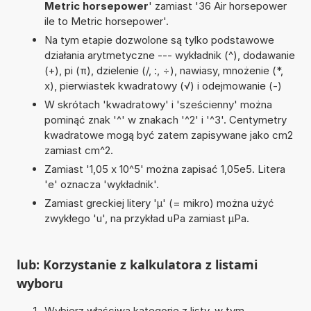
Metric horsepower
' zamiast '36 Air horsepower
ile to Metric horsepower'.
Na tym etapie dozwolone są tylko podstawowe
działania arytmetyczne --- wykładnik (^), dodawanie
(+), pi (π), dzielenie (/, :, ÷), nawiasy, mnożenie (*,
x), pierwiastek kwadratowy (√) i odejmowanie (-)
W skrótach 'kwadratowy' i 'sześcienny' można
pominąć znak '^' w znakach '^2' i '^3'. Centymetry
kwadratowe mogą być zatem zapisywane jako cm2
zamiast cm^2.
Zamiast '1,05 x 10^5' można zapisać 1,05e5. Litera
'e' oznacza 'wykładnik'.
Zamiast greckiej litery 'µ' (= mikro) można użyć
zwykłego 'u', na przykład uPa zamiast µPa.
lub: Korzystanie z kalkulatora z listami
wyboru
Wybierz właściwą kategorię z listy, w tym