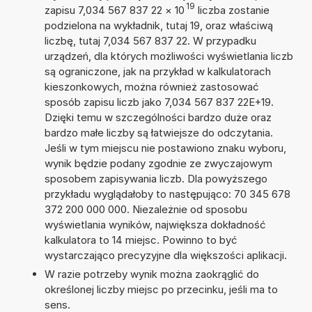
19
zapisu 7,034 567 837 22
×
10
liczba zostanie
podzielona na wykładnik, tutaj 19, oraz właściwą
liczbę, tutaj 7,034 567 837 22. W przypadku
urządzeń, dla których możliwości wyświetlania liczb
są ograniczone, jak na przykład w kalkulatorach
kieszonkowych, można również zastosować
sposób zapisu liczb jako 7,034 567 837 22E+19.
Dzięki temu w szczególności bardzo duże oraz
bardzo małe liczby są łatwiejsze do odczytania.
Jeśli w tym miejscu nie postawiono znaku wyboru,
wynik będzie podany zgodnie ze zwyczajowym
sposobem zapisywania liczb. Dla powyższego
przykładu wyglądałoby to następująco: 70 345 678
372 200 000 000. Niezależnie od sposobu
wyświetlania wyników, największa dokładność
kalkulatora to 14 miejsc. Powinno to być
wystarczająco precyzyjne dla większości aplikacji.
W razie potrzeby wynik można zaokrąglić do
określonej liczby miejsc po przecinku, jeśli ma to
sens.