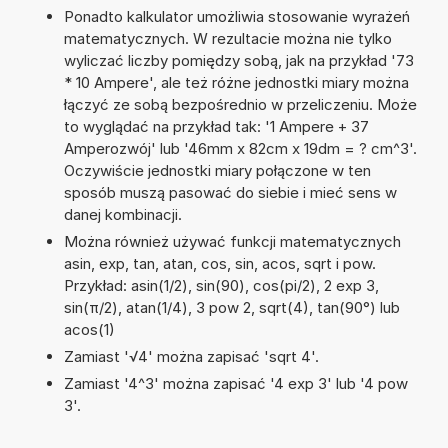
Ponadto kalkulator umożliwia stosowanie wyrażeń
matematycznych. W rezultacie można nie tylko
wyliczać liczby pomiędzy sobą, jak na przykład '73
* 10 Ampere', ale też różne jednostki miary można
łączyć ze sobą bezpośrednio w przeliczeniu. Może
to wyglądać na przykład tak: '1 Ampere + 37
Amperozwój' lub '46mm x 82cm x 19dm = ? cm^3'.
Oczywiście jednostki miary połączone w ten
sposób muszą pasować do siebie i mieć sens w
danej kombinacji.
Można również używać funkcji matematycznych
asin, exp, tan, atan, cos, sin, acos, sqrt i pow.
Przykład: asin(1/2), sin(90), cos(pi/2), 2 exp 3,
sin(π/2), atan(1/4), 3 pow 2, sqrt(4), tan(90°) lub
acos(1)
Zamiast '√4' można zapisać 'sqrt 4'.
Zamiast '4^3' można zapisać '4 exp 3' lub '4 pow
3'.