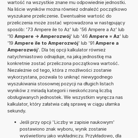
wartość na wszystkie znane mu odpowiednie jednostki.
Na liście wyników można również odnaleźć początkowo
wyszukane przeliczenie. Ewentualnie wartość do
przeliczenia może zostać wprowadzona w następujący
sposób: '73 Ampere ile to Az' lub '56 Ampere a Az' lub
'10
Ampere -> Amperozwój
' lub '46
Ampere = Az
' lub
'19
Ampere ile to Amperozwój
' lub '91
Ampere a
Amperozwój
'. Dla tej opcji kalkulator również
natychmiastowo odnajduje, na jaką jednostkę ma
konkretnie zostać przeliczona początkowa wartość.
Niezależnie od tego, która z możliwości zostanie
wykorzystana, pozwala to uniknąć niewygodnego
wyszukiwania stosownej pozycji na długich listach
wyników z miriadą kategorii i nieskończoną liczbą
obsługiwanych jednostek. We wszystkim wyręcza nas
kalkulator, który załatwia całą sprawę w ciągu ułamka
sekundy.
Jeśli przy opcji 'Liczby w zapisie naukowym'
postawiono znak wyboru, wynik zostanie
wyświetlony jako wykładniczy. Przykładowo, dla