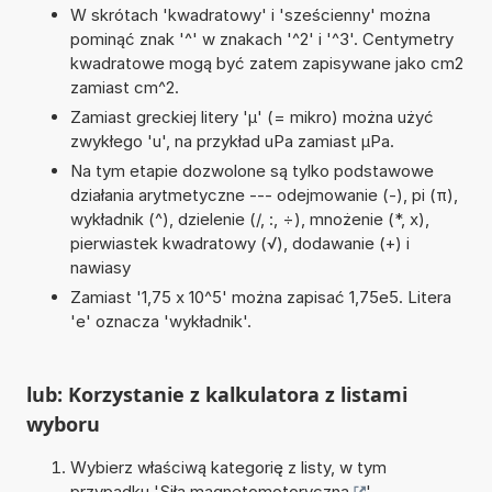
W skrótach 'kwadratowy' i 'sześcienny' można
pominąć znak '^' w znakach '^2' i '^3'. Centymetry
kwadratowe mogą być zatem zapisywane jako cm2
zamiast cm^2.
Zamiast greckiej litery 'µ' (= mikro) można użyć
zwykłego 'u', na przykład uPa zamiast µPa.
Na tym etapie dozwolone są tylko podstawowe
działania arytmetyczne --- odejmowanie (-), pi (π),
wykładnik (^), dzielenie (/, :, ÷), mnożenie (*, x),
pierwiastek kwadratowy (√), dodawanie (+) i
nawiasy
Zamiast '1,75 x 10^5' można zapisać 1,75e5. Litera
'e' oznacza 'wykładnik'.
lub: Korzystanie z kalkulatora z listami
wyboru
Wybierz właściwą kategorię z listy, w tym
przypadku '
Siła magnetomotoryczna
'.