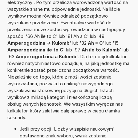
elektryczny'. Po tym przelicza wprowadzoną wartość na
wszystkie znane mu odpowiednie jednostki. Na liście
wyników można również odnaleźć początkowo
wyszukane przeliczenie. Ewentualnie wartość do
przeliczenia może zostać wprowadzona w następujący
sposób: '66 Ah ile to C' lub '81 Ah a C' lub '49
Amperogodzina -> Kulomb
' lub '32
Ah = C
' lub '15
Amperogodzina ile to C
' lub '97
Ah ile to Kulomb
' lub
'63
Amperogodzina a Kulomb
'. Dla tej opcji kalkulator
również natychmiastowo odnajduje, na jaką jednostkę ma
konkretnie zostać przeliczona początkowa wartość.
Niezależnie od tego, która z możliwości zostanie
wykorzystana, pozwala to uniknąć niewygodnego
wyszukiwania stosownej pozycji na długich listach
wyników z miriadą kategorii i nieskończoną liczbą
obsługiwanych jednostek. We wszystkim wyręcza nas
kalkulator, który załatwia całą sprawę w ciągu ułamka
sekundy.
Jeśli przy opcji 'Liczby w zapisie naukowym'
postawiono znak wyboru, wynik zostanie