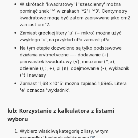
W skrótach 'kwadratowy' i 'sześcienny' można
pominąć znak '^' w znakach '^2' i '^3'. Centymetry
kwadratowe mogą być zatem zapisywane jako cm2
zamiast cm^2.
Zamiast greckiej litery 'µ' (= mikro) można użyć
zwykłego 'u', na przykład uPa zamiast µPa.
Na tym etapie dozwolone są tylko podstawowe
działania arytmetyczne --- dodawanie (+),
pierwiastek kwadratowy (√), mnożenie (*, x),
dzielenie (/, :, ÷), pi (π), odejmowanie (-), wykładnik
(^) i nawiasy
Zamiast '1,68 x 10^5' można zapisać 1,68e5. Litera
'e' oznacza 'wykładnik'.
lub: Korzystanie z kalkulatora z listami
wyboru
Wybierz właściwą kategorię z listy, w tym
przypadku '
Ładunek elektryczny
'.