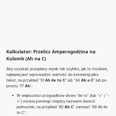
Kalkulator: Przelicz Amperogodzina na
Kulomb (Ah na C)
Aby uzyskać pożądany wynik tak szybko, jak to możliwe,
najlepiej jest wprowadzić wartość do konwersji jako
tekst, na przykład '51
Ah ile to C
' lub '34
Ah a C
' lub po
prostu '17
Ah
':
W większości przypadków słowo 'ile to' (lub '=' / '-
>') można pominąć między nazwami dwóch
jednostek, na przykład '82
Ah C
' zamiast '99 Ah ile
to C'.