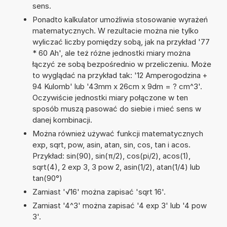
sens.
Ponadto kalkulator umożliwia stosowanie wyrażeń
matematycznych. W rezultacie można nie tylko
wyliczać liczby pomiędzy sobą, jak na przykład '77
* 60 Ah', ale też różne jednostki miary można
łączyć ze sobą bezpośrednio w przeliczeniu. Może
to wyglądać na przykład tak: '12 Amperogodzina +
94 Kulomb' lub '43mm x 26cm x 9dm = ? cm^3'.
Oczywiście jednostki miary połączone w ten
sposób muszą pasować do siebie i mieć sens w
danej kombinacji.
Można również używać funkcji matematycznych
exp, sqrt, pow, asin, atan, sin, cos, tan i acos.
Przykład: sin(90), sin(π/2), cos(pi/2), acos(1),
sqrt(4), 2 exp 3, 3 pow 2, asin(1/2), atan(1/4) lub
tan(90°)
Zamiast '√16' można zapisać 'sqrt 16'.
Zamiast '4^3' można zapisać '4 exp 3' lub '4 pow
3'.