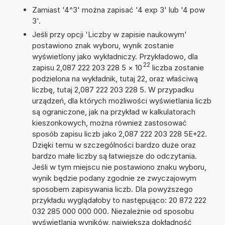
Zamiast '4^3' można zapisać '4 exp 3' lub '4 pow
3'.
Jeśli przy opcji 'Liczby w zapisie naukowym'
postawiono znak wyboru, wynik zostanie
wyświetlony jako wykładniczy. Przykładowo, dla
22
zapisu 2,087 222 203 228 5
×
10
liczba zostanie
podzielona na wykładnik, tutaj 22, oraz właściwą
liczbę, tutaj 2,087 222 203 228 5. W przypadku
urządzeń, dla których możliwości wyświetlania liczb
są ograniczone, jak na przykład w kalkulatorach
kieszonkowych, można również zastosować
sposób zapisu liczb jako 2,087 222 203 228 5E+22.
Dzięki temu w szczególności bardzo duże oraz
bardzo małe liczby są łatwiejsze do odczytania.
Jeśli w tym miejscu nie postawiono znaku wyboru,
wynik będzie podany zgodnie ze zwyczajowym
sposobem zapisywania liczb. Dla powyższego
przykładu wyglądałoby to następująco: 20 872 222
032 285 000 000 000. Niezależnie od sposobu
wyświetlania wyników, największa dokładność