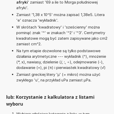
afryki
' zamiast '69 a ile to Morga południowej
afryki'.
Zamiast '1,38 x 10^5' można zapisać 1,38e5. Litera
'e' oznacza 'wykładnik'.
W skrótach 'kwadratowy' i 'sześcienny' można
pominąć znak '^' w znakach '^2' i '^3'. Centymetry
kwadratowe mogą być zatem zapisywane jako cm2
zamiast cm^2.
Na tym etapie dozwolone są tylko podstawowe
działania arytmetyczne --- wykładnik (^), mnożenie
(*, x), nawiasy, dzielenie (/, :, ÷), odejmowanie (-),
dodawanie (+), pi (π) i pierwiastek kwadratowy (√)
Zamiast greckiej litery 'µ' (= mikro) można użyć
zwykłego 'u', na przykład uPa zamiast µPa.
lub: Korzystanie z kalkulatora z listami
wyboru
Wybierz właściwą kategorię z listy, w tym