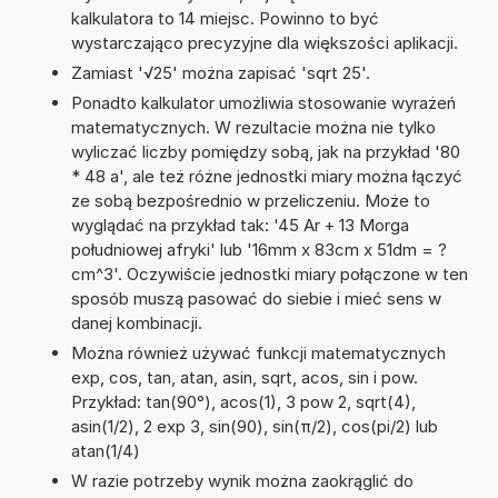
kalkulatora to 14 miejsc. Powinno to być
wystarczająco precyzyjne dla większości aplikacji.
Zamiast '√25' można zapisać 'sqrt 25'.
Ponadto kalkulator umożliwia stosowanie wyrażeń
matematycznych. W rezultacie można nie tylko
wyliczać liczby pomiędzy sobą, jak na przykład '80
* 48 a', ale też różne jednostki miary można łączyć
ze sobą bezpośrednio w przeliczeniu. Może to
wyglądać na przykład tak: '45 Ar + 13 Morga
południowej afryki' lub '16mm x 83cm x 51dm = ?
cm^3'. Oczywiście jednostki miary połączone w ten
sposób muszą pasować do siebie i mieć sens w
danej kombinacji.
Można również używać funkcji matematycznych
exp, cos, tan, atan, asin, sqrt, acos, sin i pow.
Przykład: tan(90°), acos(1), 3 pow 2, sqrt(4),
asin(1/2), 2 exp 3, sin(90), sin(π/2), cos(pi/2) lub
atan(1/4)
W razie potrzeby wynik można zaokrąglić do