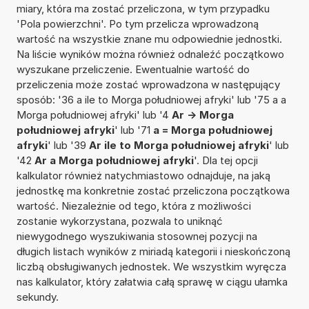
miary, która ma zostać przeliczona, w tym przypadku
'Pola powierzchni'. Po tym przelicza wprowadzoną
wartość na wszystkie znane mu odpowiednie jednostki.
Na liście wyników można również odnaleźć początkowo
wyszukane przeliczenie. Ewentualnie wartość do
przeliczenia może zostać wprowadzona w następujący
sposób: '36 a ile to Morga południowej afryki' lub '75 a a
Morga południowej afryki' lub '4
Ar -> Morga
południowej afryki
' lub '71
a = Morga południowej
afryki
' lub '39
Ar ile to Morga południowej afryki
' lub
'42
Ar a Morga południowej afryki
'. Dla tej opcji
kalkulator również natychmiastowo odnajduje, na jaką
jednostkę ma konkretnie zostać przeliczona początkowa
wartość. Niezależnie od tego, która z możliwości
zostanie wykorzystana, pozwala to uniknąć
niewygodnego wyszukiwania stosownej pozycji na
długich listach wyników z miriadą kategorii i nieskończoną
liczbą obsługiwanych jednostek. We wszystkim wyręcza
nas kalkulator, który załatwia całą sprawę w ciągu ułamka
sekundy.