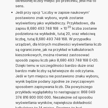
określonej liczby miejsc po przecinku, jeśli ma to
sens.
Jeśli przy opcji 'Liczby w zapisie naukowym'
postawiono znak wyboru, wynik zostanie
wyświetlony jako wykładniczy. Przykładowo, dla
20
zapisu 8,680 493 748 168
×
10
liczba zostanie
podzielona na wykładnik, tutaj 20, oraz właściwą
liczbę, tutaj 8,680 493 748 168. W przypadku
urządzeń, dla których możliwości wyświetlania liczb
są ograniczone, jak na przykład w kalkulatorach
kieszonkowych, można również zastosować
sposób zapisu liczb jako 8,680 493 748 168 E+20.
Dzięki temu w szczególności bardzo duże oraz
bardzo małe liczby są łatwiejsze do odczytania.
Jeśli w tym miejscu nie postawiono znaku wyboru,
wynik będzie podany zgodnie ze zwyczajowym
sposobem zapisywania liczb. Dla powyższego
przykładu wyglądałoby to następująco: 868 049
374 816 800 000 000. Niezależnie od sposobu
wyświetlania wyników, największa dokładność
kalkulatora to 14 miejsc. Powinno to być