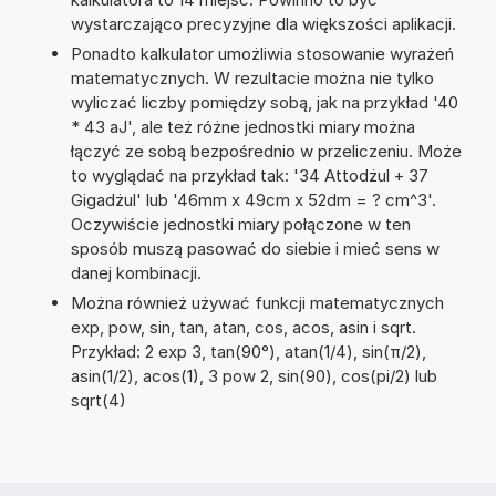
wystarczająco precyzyjne dla większości aplikacji.
Ponadto kalkulator umożliwia stosowanie wyrażeń
matematycznych. W rezultacie można nie tylko
wyliczać liczby pomiędzy sobą, jak na przykład '40
* 43 aJ', ale też różne jednostki miary można
łączyć ze sobą bezpośrednio w przeliczeniu. Może
to wyglądać na przykład tak: '34 Attodżul + 37
Gigadżul' lub '46mm x 49cm x 52dm = ? cm^3'.
Oczywiście jednostki miary połączone w ten
sposób muszą pasować do siebie i mieć sens w
danej kombinacji.
Można również używać funkcji matematycznych
exp, pow, sin, tan, atan, cos, acos, asin i sqrt.
Przykład: 2 exp 3, tan(90°), atan(1/4), sin(π/2),
asin(1/2), acos(1), 3 pow 2, sin(90), cos(pi/2) lub
sqrt(4)