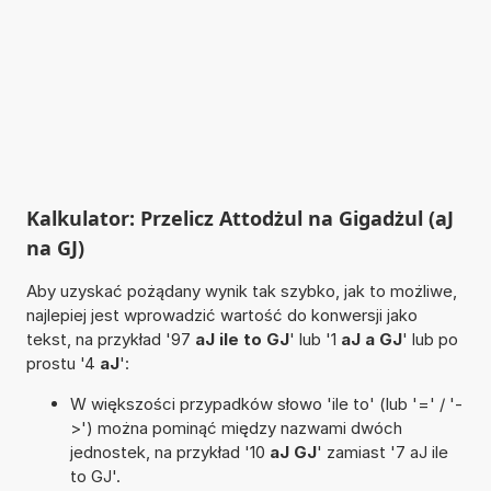
Kalkulator: Przelicz Attodżul na Gigadżul (aJ
na GJ)
Aby uzyskać pożądany wynik tak szybko, jak to możliwe,
najlepiej jest wprowadzić wartość do konwersji jako
tekst, na przykład '97
aJ ile to GJ
' lub '1
aJ a GJ
' lub po
prostu '4
aJ
':
W większości przypadków słowo 'ile to' (lub '=' / '-
>') można pominąć między nazwami dwóch
jednostek, na przykład '10
aJ GJ
' zamiast '7 aJ ile
to GJ'.