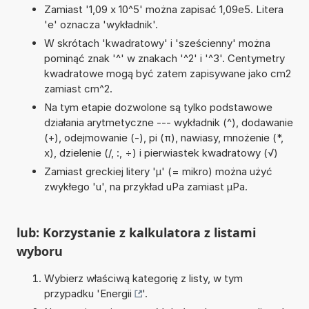
Zamiast '1,09 x 10^5' można zapisać 1,09e5. Litera
'e' oznacza 'wykładnik'.
W skrótach 'kwadratowy' i 'sześcienny' można
pominąć znak '^' w znakach '^2' i '^3'. Centymetry
kwadratowe mogą być zatem zapisywane jako cm2
zamiast cm^2.
Na tym etapie dozwolone są tylko podstawowe
działania arytmetyczne --- wykładnik (^), dodawanie
(+), odejmowanie (-), pi (π), nawiasy, mnożenie (*,
x), dzielenie (/, :, ÷) i pierwiastek kwadratowy (√)
Zamiast greckiej litery 'µ' (= mikro) można użyć
zwykłego 'u', na przykład uPa zamiast µPa.
lub: Korzystanie z kalkulatora z listami
wyboru
Wybierz właściwą kategorię z listy, w tym
przypadku '
Energii
'.