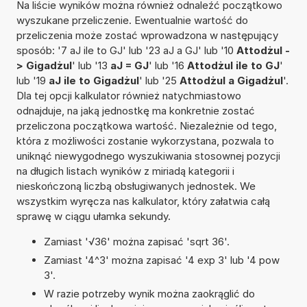
Na liście wyników można również odnaleźć początkowo
wyszukane przeliczenie. Ewentualnie wartość do
przeliczenia może zostać wprowadzona w następujący
sposób: '7 aJ ile to GJ' lub '23 aJ a GJ' lub '10
Attodżul -
> Gigadżul
' lub '13
aJ = GJ
' lub '16
Attodżul ile to GJ
'
lub '19
aJ ile to Gigadżul
' lub '25
Attodżul a Gigadżul
'.
Dla tej opcji kalkulator również natychmiastowo
odnajduje, na jaką jednostkę ma konkretnie zostać
przeliczona początkowa wartość. Niezależnie od tego,
która z możliwości zostanie wykorzystana, pozwala to
uniknąć niewygodnego wyszukiwania stosownej pozycji
na długich listach wyników z miriadą kategorii i
nieskończoną liczbą obsługiwanych jednostek. We
wszystkim wyręcza nas kalkulator, który załatwia całą
sprawę w ciągu ułamka sekundy.
Zamiast '√36' można zapisać 'sqrt 36'.
Zamiast '4^3' można zapisać '4 exp 3' lub '4 pow
3'.
W razie potrzeby wynik można zaokrąglić do