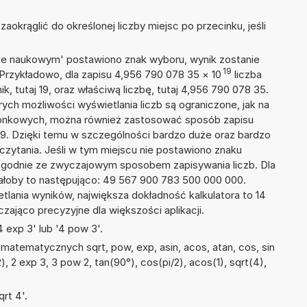
okrąglić do określonej liczby miejsc po przecinku, jeśli
isie naukowym' postawiono znak wyboru, wynik zostanie
19
 Przykładowo, dla zapisu 4,956 790 078 35
×
10
liczba
k, tutaj 19, oraz właściwą liczbę, tutaj 4,956 790 078 35.
ych możliwości wyświetlania liczb są ograniczone, jak na
szonkowych, można również zastosować sposób zapisu
19. Dzięki temu w szczególności bardzo duże oraz bardzo
dczytania. Jeśli w tym miejscu nie postawiono znaku
zgodnie ze zwyczajowym sposobem zapisywania liczb. Dla
łoby to następująco: 49 567 900 783 500 000 000.
tlania wyników, największa dokładność kalkulatora to 14
zająco precyzyjne dla większości aplikacji.
 exp 3' lub '4 pow 3'.
atematycznych sqrt, pow, exp, asin, acos, atan, cos, sin
/2), 2 exp 3, 3 pow 2, tan(90°), cos(pi/2), acos(1), sqrt(4),
rt 4'.