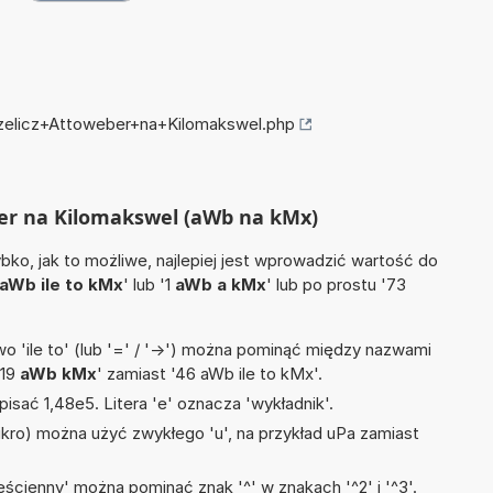
rzelicz+Attoweber+na+Kilomakswel.php
ber na Kilomakswel (aWb na kMx)
ko, jak to możliwe, najlepiej jest wprowadzić wartość do
aWb ile to kMx
' lub '1
aWb a kMx
' lub po prostu '73
 'ile to' (lub '=' / '->') można pominąć między nazwami
'19
aWb kMx
' zamiast '46 aWb ile to kMx'.
isać 1,48e5. Litera 'e' oznacza 'wykładnik'.
mikro) można użyć zwykłego 'u', na przykład uPa zamiast
ścienny' można pominąć znak '^' w znakach '^2' i '^3'.