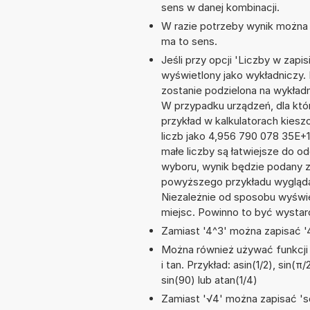
sens w danej kombinacji.
W razie potrzeby wynik można za
ma to sens.
Jeśli przy opcji 'Liczby w zap
wyświetlony jako wykładniczy.
zostanie podzielona na wykładni
W przypadku urządzeń, dla któr
przykład w kalkulatorach kie
liczb jako 4,956 790 078 35E+
małe liczby są łatwiejsze do o
wyboru, wynik będzie podany 
powyższego przykładu wygląda
Niezależnie od sposobu wyświe
miejsc. Powinno to być wystarc
Zamiast '4^3' można zapisać '4
Można również używać funkcji m
i tan. Przykład: asin(1/2), sin(π
sin(90) lub atan(1/4)
Zamiast '√4' można zapisać 'sq