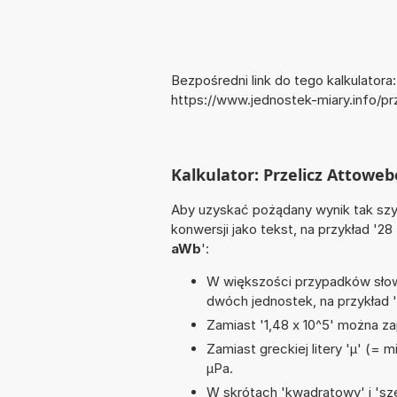
Bezpośredni link do tego kalkulatora:
https://www.jednostek-miary.info/p
Kalkulator: Przelicz Attowe
Aby uzyskać pożądany wynik tak szyb
konwersji jako tekst, na przykład '28
aWb
':
W większości przypadków słowo
dwóch jednostek, na przykład 
Zamiast '1,48 x 10^5' można zap
Zamiast greckiej litery 'µ' (= 
µPa.
W skrótach 'kwadratowy' i 'sze