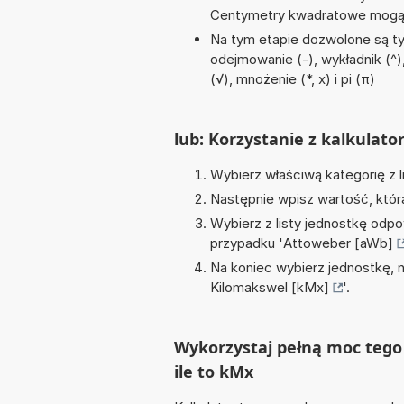
Centymetry kwadratowe mogą 
Na tym etapie dozwolone są ty
odejmowanie (-), wykładnik (^),
(√), mnożenie (*, x) i pi (π)
lub: Korzystanie z kalkulato
Wybierz właściwą kategorię z l
Następnie wpisz wartość, któr
Wybierz z listy jednostkę odpo
przypadku '
Attoweber [aWb]
Na koniec wybierz jednostkę, 
Kilomakswel [kMx]
'.
Wykorzystaj pełną moc tego
ile to kMx