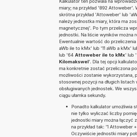
Kalkulator ten pozwala na wprowadze
miary; na przykład '892 Attoweber'.
skrótna przykład 'Attoweber' lub 'aWb
należy jednostka miary, która ma zos
magnetycznej'. Po tym przelicza w
jednostki. Na liście wyników można
Ewentualnie wartość do przeliczen
aWb ile to kMx' lub '11 aWb a kMx' lu
lub '64
Attoweber ile to kMx
' lub
Kilomakswel
'. Dla tej opcji kalkul
ma konkretnie zostać przeliczona po
możliwości zostanie wykorzystana, 
stosownej pozycji na długich listach 
obsługiwanych jednostek. We wszystk
ciągu ułamka sekundy.
Ponadto kalkulator umożliwia
nie tylko wyliczać liczby pomię
jednostki miary można łączyć 
na przykład tak: '1 Attoweber
Oczywiście jednostki miary po