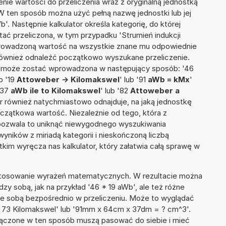
nie wartości do przeliczenia wraz z oryginalną jednostką
 W ten sposób można użyć pełną nazwę jednostki lub jej
'. Następnie kalkulator określa kategorię, do której
tać przeliczona, w tym przypadku 'Strumień indukcji
prowadzoną wartość na wszystkie znane mu odpowiednie
 również odnaleźć początkowo wyszukane przeliczenie.
ia może zostać wprowadzona w następujący sposób: '46
b '19
Attoweber -> Kilomakswel
' lub '91
aWb = kMx
'
 '37
aWb ile to Kilomakswel
' lub '82
Attoweber a
ator również natychmiastowo odnajduje, na jaką jednostkę
czątkowa wartość. Niezależnie od tego, która z
pozwala to uniknąć niewygodnego wyszukiwania
wyników z miriadą kategorii i nieskończoną liczbą
im wyręcza nas kalkulator, który załatwia całą sprawę w
 stosowanie wyrażeń matematycznych. W rezultacie można
dzy sobą, jak na przykład '46 * 19 aWb', ale też różne
ze sobą bezpośrednio w przeliczeniu. Może to wyglądać
 + 73 Kilomakswel' lub '91mm x 64cm x 37dm = ? cm^3'.
łączone w ten sposób muszą pasować do siebie i mieć