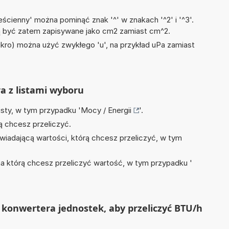
)
ścienny' można pominąć znak '^' w znakach '^2' i '^3'.
być zatem zapisywane jako cm2 zamiast cm^2.
mikro) można użyć zwykłego 'u', na przykład uPa zamiast
ra z listami wyboru
isty, w tym przypadku '
Mocy / Energii
'.
ą chcesz przeliczyć.
wiadającą wartości, którą chcesz przeliczyć, w tym
na którą chcesz przeliczyć wartość, w tym przypadku '
konwertera jednostek, aby przeliczyć BTU/h