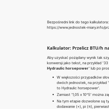
Bezpośredni link do tego kalkulatora:
https://www.jednostek-miary.info/
Kalkulator: Przelicz BTU/h 
Aby uzyskać pożądany wynik tak szyb
konwersji jako tekst, na przykład '33
Hydraulic horsepower
' lub po pro
W większości przypadków słowo
dwóch jednostek, na przykład 
to Hydraulic horsepower'.
Zamiast '1,05 x 10^5' można zap
Na tym etapie dozwolone są ty
dodawanie (+), pi (π), pierwiast