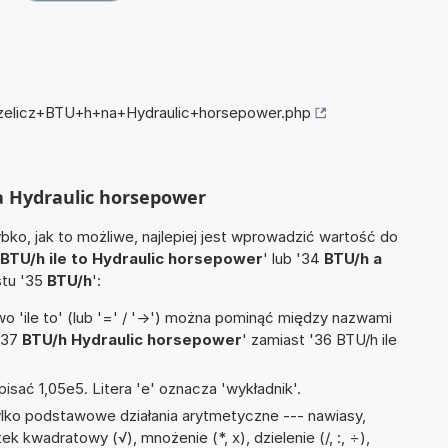
przelicz+BTU+h+na+Hydraulic+horsepower.php
na Hydraulic horsepower
ko, jak to możliwe, najlepiej jest wprowadzić wartość do
BTU/h ile to Hydraulic horsepower
' lub '34
BTU/h a
stu '35
BTU/h
':
 'ile to' (lub '=' / '->') można pominąć między nazwami
'37
BTU/h Hydraulic horsepower
' zamiast '36 BTU/h ile
isać 1,05e5. Litera 'e' oznacza 'wykładnik'.
lko podstawowe działania arytmetyczne --- nawiasy,
ek kwadratowy (√), mnożenie (*, x), dzielenie (/, :, ÷),