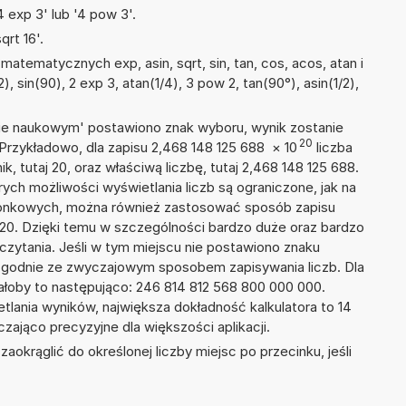
 exp 3' lub '4 pow 3'.
rt 16'.
atematycznych exp, asin, sqrt, sin, tan, cos, acos, atan i
), sin(90), 2 exp 3, atan(1/4), 3 pow 2, tan(90°), asin(1/2),
isie naukowym' postawiono znak wyboru, wynik zostanie
20
 Przykładowo, dla zapisu 2,468 148 125 688
×
10
liczba
k, tutaj 20, oraz właściwą liczbę, tutaj 2,468 148 125 688.
ych możliwości wyświetlania liczb są ograniczone, jak na
szonkowych, można również zastosować sposób zapisu
E+20. Dzięki temu w szczególności bardzo duże oraz bardzo
dczytania. Jeśli w tym miejscu nie postawiono znaku
zgodnie ze zwyczajowym sposobem zapisywania liczb. Dla
łoby to następująco: 246 814 812 568 800 000 000.
tlania wyników, największa dokładność kalkulatora to 14
zająco precyzyjne dla większości aplikacji.
okrąglić do określonej liczby miejsc po przecinku, jeśli