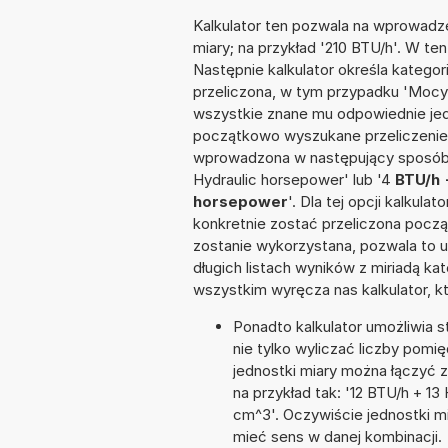
Kalkulator ten pozwala na wprowadze
miary; na przykład '210 BTU/h'. W te
Następnie kalkulator określa kategor
przeliczona, w tym przypadku 'Mocy 
wszystkie znane mu odpowiednie jed
początkowo wyszukane przeliczenie.
wprowadzona w następujący sposób: '
Hydraulic horsepower' lub '4
BTU/h 
horsepower
'. Dla tej opcji kalkul
konkretnie zostać przeliczona począ
zostanie wykorzystana, pozwala to 
długich listach wyników z miriadą ka
wszystkim wyręcza nas kalkulator, k
Ponadto kalkulator umożliwia
nie tylko wyliczać liczby pomię
jednostki miary można łączyć 
na przykład tak: '12 BTU/h + 1
cm^3'. Oczywiście jednostki m
mieć sens w danej kombinacji.