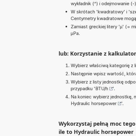
wykładnik (^) i odejmowanie (-
W skrótach 'kwadratowy' i 'sze
Centymetry kwadratowe mogą 
Zamiast greckiej litery 'µ' (= 
µPa.
lub: Korzystanie z kalkulato
Wybierz właściwą kategorię z l
Następnie wpisz wartość, któr
Wybierz z listy jednostkę odpo
przypadku '
BTU/h
'.
Na koniec wybierz jednostkę, 
Hydraulic horsepower
'.
Wykorzystaj pełną moc tego 
ile to Hydraulic horsepower