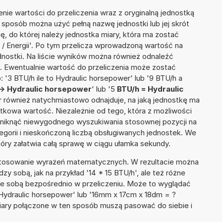
nie wartości do przeliczenia wraz z oryginalną jednostką
n sposób można użyć pełną nazwę jednostki lub jej skrót
ię, do której należy jednostka miary, która ma zostać
/ Energii'. Po tym przelicza wprowadzoną wartość na
nostki. Na liście wyników można również odnaleźć
 Ewentualnie wartość do przeliczenia może zostać
3 BTU/h ile to Hydraulic horsepower' lub '9 BTU/h a
-> Hydraulic horsepower
' lub '5
BTU/h = Hydraulic
ator również natychmiastowo odnajduje, na jaką jednostkę ma
tkowa wartość. Niezależnie od tego, która z możliwości
uniknąć niewygodnego wyszukiwania stosownej pozycji na
tegorii i nieskończoną liczbą obsługiwanych jednostek. We
tóry załatwia całą sprawę w ciągu ułamka sekundy.
 stosowanie wyrażeń matematycznych. W rezultacie można
dzy sobą, jak na przykład '14 * 15 BTU/h', ale też różne
ze sobą bezpośrednio w przeliczeniu. Może to wyglądać
3 Hydraulic horsepower' lub '16mm x 17cm x 18dm = ?
iary połączone w ten sposób muszą pasować do siebie i