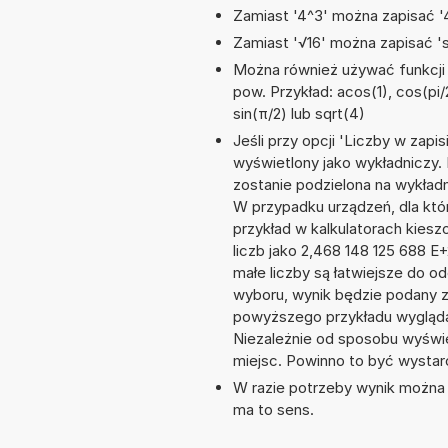
Zamiast '4^3' można zapisać '4
Zamiast '√16' można zapisać 'sq
Można również używać funkcji m
pow. Przykład: acos(1), cos(pi/2
sin(π/2) lub sqrt(4)
Jeśli przy opcji 'Liczby w zap
wyświetlony jako wykładniczy.
zostanie podzielona na wykładni
W przypadku urządzeń, dla któr
przykład w kalkulatorach kie
liczb jako 2,468 148 125 688 
małe liczby są łatwiejsze do o
wyboru, wynik będzie podany 
powyższego przykładu wygląda
Niezależnie od sposobu wyświe
miejsc. Powinno to być wystarc
W razie potrzeby wynik można za
ma to sens.