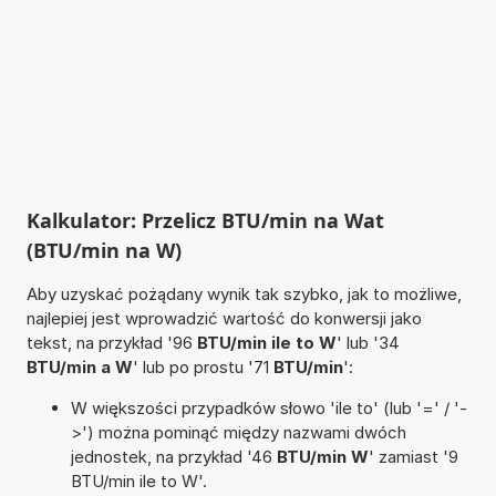
Kalkulator: Przelicz BTU/min na Wat
(BTU/min na W)
Aby uzyskać pożądany wynik tak szybko, jak to możliwe,
najlepiej jest wprowadzić wartość do konwersji jako
tekst, na przykład '96
BTU/min ile to W
' lub '34
BTU/min a W
' lub po prostu '71
BTU/min
':
W większości przypadków słowo 'ile to' (lub '=' / '-
>') można pominąć między nazwami dwóch
jednostek, na przykład '46
BTU/min W
' zamiast '9
BTU/min ile to W'.