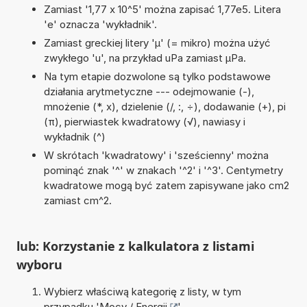
Zamiast '1,77 x 10^5' można zapisać 1,77e5. Litera
'e' oznacza 'wykładnik'.
Zamiast greckiej litery 'µ' (= mikro) można użyć
zwykłego 'u', na przykład uPa zamiast µPa.
Na tym etapie dozwolone są tylko podstawowe
działania arytmetyczne --- odejmowanie (-),
mnożenie (*, x), dzielenie (/, :, ÷), dodawanie (+), pi
(π), pierwiastek kwadratowy (√), nawiasy i
wykładnik (^)
W skrótach 'kwadratowy' i 'sześcienny' można
pominąć znak '^' w znakach '^2' i '^3'. Centymetry
kwadratowe mogą być zatem zapisywane jako cm2
zamiast cm^2.
lub: Korzystanie z kalkulatora z listami
wyboru
Wybierz właściwą kategorię z listy, w tym
przypadku '
Mocy / Energii
'.