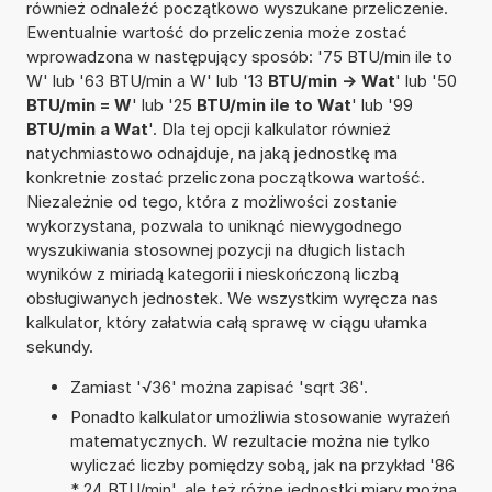
również odnaleźć początkowo wyszukane przeliczenie.
Ewentualnie wartość do przeliczenia może zostać
wprowadzona w następujący sposób: '75 BTU/min ile to
W' lub '63 BTU/min a W' lub '13
BTU/min -> Wat
' lub '50
BTU/min = W
' lub '25
BTU/min ile to Wat
' lub '99
BTU/min a Wat
'. Dla tej opcji kalkulator również
natychmiastowo odnajduje, na jaką jednostkę ma
konkretnie zostać przeliczona początkowa wartość.
Niezależnie od tego, która z możliwości zostanie
wykorzystana, pozwala to uniknąć niewygodnego
wyszukiwania stosownej pozycji na długich listach
wyników z miriadą kategorii i nieskończoną liczbą
obsługiwanych jednostek. We wszystkim wyręcza nas
kalkulator, który załatwia całą sprawę w ciągu ułamka
sekundy.
Zamiast '√36' można zapisać 'sqrt 36'.
Ponadto kalkulator umożliwia stosowanie wyrażeń
matematycznych. W rezultacie można nie tylko
wyliczać liczby pomiędzy sobą, jak na przykład '86
* 24 BTU/min', ale też różne jednostki miary można