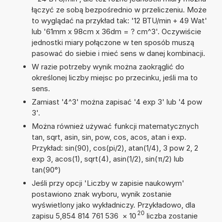
łączyć ze sobą bezpośrednio w przeliczeniu. Może
to wyglądać na przykład tak: '12 BTU/min + 49 Wat'
lub '61mm x 98cm x 36dm = ? cm^3'. Oczywiście
jednostki miary połączone w ten sposób muszą
pasować do siebie i mieć sens w danej kombinacji.
W razie potrzeby wynik można zaokrąglić do
określonej liczby miejsc po przecinku, jeśli ma to
sens.
Zamiast '4^3' można zapisać '4 exp 3' lub '4 pow
3'.
Można również używać funkcji matematycznych
tan, sqrt, asin, sin, pow, cos, acos, atan i exp.
Przykład: sin(90), cos(pi/2), atan(1/4), 3 pow 2, 2
exp 3, acos(1), sqrt(4), asin(1/2), sin(π/2) lub
tan(90°)
Jeśli przy opcji 'Liczby w zapisie naukowym'
postawiono znak wyboru, wynik zostanie
wyświetlony jako wykładniczy. Przykładowo, dla
20
zapisu 5,854 814 761 536
×
10
liczba zostanie