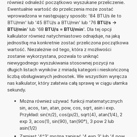
również odnaleźć początkowo wyszukane przeliczenie.
Ewentualnie wartość do przeliczenia może zostać
wprowadzona w następujący sposób: '84 BTU/s ile to
BTU/min' lub '45 BTU/s a BTU/min' lub '76
BTU/s ->
BTU/min
' lub '68
BTU/s = BTU/min
'. Dla tej opcji
kalkulator również natychmiastowo odnajduje, na jaką
jednostkę ma konkretnie zostać przeliczona początkowa
wartość. Niezależnie od tego, która z możliwości
zostanie wykorzystana, pozwala to uniknąć
niewygodnego wyszukiwania stosownej pozycji na
długich listach wyników z miriadą kategorii i nieskończoną
liczbą obsługiwanych jednostek. We wszystkim wyręcza
nas kalkulator, który załatwia całą sprawę w ciągu ułamka
sekundy.
Można również używać funkcji matematycznych
sin, acos, tan, atan, pow, cos, sqrt, asin i exp.
Przykład: sin(π/2), cos(pi/2), sqrt(4), atan(1/4), 2
exp 3, acos(1), sin(90), tan(90°), 3 pow 2 lub
asin(1/2)
Zamiast '4^3' można zapisać '4 exp 3' lub '4 pow