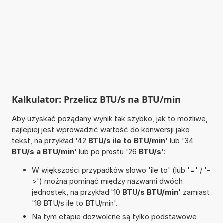
Kalkulator: Przelicz BTU/s na BTU/min
Aby uzyskać pożądany wynik tak szybko, jak to możliwe,
najlepiej jest wprowadzić wartość do konwersji jako
tekst, na przykład '42
BTU/s ile to BTU/min
' lub '34
BTU/s a BTU/min
' lub po prostu '26
BTU/s
':
W większości przypadków słowo 'ile to' (lub '=' / '-
>') można pominąć między nazwami dwóch
jednostek, na przykład '10
BTU/s BTU/min
' zamiast
'18 BTU/s ile to BTU/min'.
Na tym etapie dozwolone są tylko podstawowe