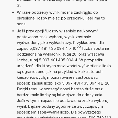
3'.
W razie potrzeby wynik można zaokrąglić do
określonej liczby miejsc po przecinku, jeśli ma to
sens.
Jeśli przy opcji 'Liczby w zapisie naukowym'
postawiono znak wyboru, wynik zostanie
wyświetlony jako wykładniczy. Przykładowo, dla
20
zapisu 5,097 481 435 094 4
×
10
liczba zostanie
podzielona na wykładnik, tutaj 20, oraz właściwą
liczbę, tutaj 5,097 481 435 094 4. W przypadku
urządzeń, dla których możliwości wyświetlania liczb
są ograniczone, jak na przykład w kalkulatorach
kieszonkowych, można również zastosować
sposób zapisu liczb jako 5,097 481 435 094 4E+20.
Dzięki temu w szczególności bardzo duże oraz
bardzo małe liczby są łatwiejsze do odczytania.
Jeśli w tym miejscu nie postawiono znaku wyboru,
wynik będzie podany zgodnie ze zwyczajowym
sposobem zapisywania liczb. Dla powyższego
przykładu wyglądałoby to następująco: 509 748 143