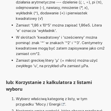
działania arytmetyczne --- dzielenie (/, :, ÷), pi (π),
odejmowanie (-), nawiasy, mnożenie (*, x),
wykładnik (^), dodawanie (+) i pierwiastek
kwadratowy (√)
Zamiast '1,86 x 10^5' można zapisać 1,86e5. Litera
'e' oznacza 'wykładnik'.
W skrótach 'kwadratowy' i 'sześcienny' można
pominąć znak '^' w znakach '^2' i '^3'. Centymetry
kwadratowe mogą być zatem zapisywane jako cm2
zamiast cm^2.
Zamiast greckiej litery 'µ' (= mikro) można użyć
zwykłego 'u', na przykład uPa zamiast µPa.
lub: Korzystanie z kalkulatora z listami
wyboru
Wybierz właściwą kategorię z listy, w tym
przypadku '
Mocy / Energii
'.
Następnie wpisz wartość, którą chcesz przeliczyć.