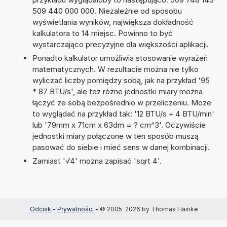
509 440 000 000. Niezależnie od sposobu
wyświetlania wyników, największa dokładność
kalkulatora to 14 miejsc. Powinno to być
wystarczająco precyzyjne dla większości aplikacji.
Ponadto kalkulator umożliwia stosowanie wyrażeń
matematycznych. W rezultacie można nie tylko
wyliczać liczby pomiędzy sobą, jak na przykład '95
* 87 BTU/s', ale też różne jednostki miary można
łączyć ze sobą bezpośrednio w przeliczeniu. Może
to wyglądać na przykład tak: '12 BTU/s + 4 BTU/min'
lub '79mm x 71cm x 63dm = ? cm^3'. Oczywiście
jednostki miary połączone w ten sposób muszą
pasować do siebie i mieć sens w danej kombinacji.
Zamiast '√4' można zapisać 'sqrt 4'.
Odcisk
-
Prywatności
- © 2005-2026 by Thomas Hainke