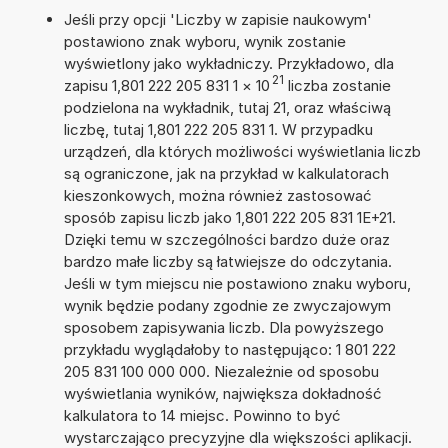
Jeśli przy opcji 'Liczby w zapisie naukowym'
postawiono znak wyboru, wynik zostanie
wyświetlony jako wykładniczy. Przykładowo, dla
21
zapisu 1,801 222 205 831 1
×
10
liczba zostanie
podzielona na wykładnik, tutaj 21, oraz właściwą
liczbę, tutaj 1,801 222 205 831 1. W przypadku
urządzeń, dla których możliwości wyświetlania liczb
są ograniczone, jak na przykład w kalkulatorach
kieszonkowych, można również zastosować
sposób zapisu liczb jako 1,801 222 205 831 1E+21.
Dzięki temu w szczególności bardzo duże oraz
bardzo małe liczby są łatwiejsze do odczytania.
Jeśli w tym miejscu nie postawiono znaku wyboru,
wynik będzie podany zgodnie ze zwyczajowym
sposobem zapisywania liczb. Dla powyższego
przykładu wyglądałoby to następująco: 1 801 222
205 831 100 000 000. Niezależnie od sposobu
wyświetlania wyników, największa dokładność
kalkulatora to 14 miejsc. Powinno to być
wystarczająco precyzyjne dla większości aplikacji.