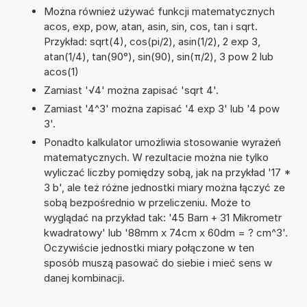
Można również używać funkcji matematycznych
acos, exp, pow, atan, asin, sin, cos, tan i sqrt.
Przykład: sqrt(4), cos(pi/2), asin(1/2), 2 exp 3,
atan(1/4), tan(90°), sin(90), sin(π/2), 3 pow 2 lub
acos(1)
Zamiast '√4' można zapisać 'sqrt 4'.
Zamiast '4^3' można zapisać '4 exp 3' lub '4 pow
3'.
Ponadto kalkulator umożliwia stosowanie wyrażeń
matematycznych. W rezultacie można nie tylko
wyliczać liczby pomiędzy sobą, jak na przykład '17 *
3 b', ale też różne jednostki miary można łączyć ze
sobą bezpośrednio w przeliczeniu. Może to
wyglądać na przykład tak: '45 Barn + 31 Mikrometr
kwadratowy' lub '88mm x 74cm x 60dm = ? cm^3'.
Oczywiście jednostki miary połączone w ten
sposób muszą pasować do siebie i mieć sens w
danej kombinacji.