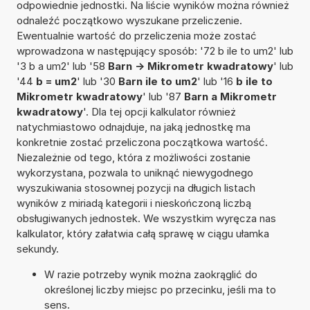
odpowiednie jednostki. Na liście wyników można również
odnaleźć początkowo wyszukane przeliczenie.
Ewentualnie wartość do przeliczenia może zostać
wprowadzona w następujący sposób: '72 b ile to um2' lub
'3 b a um2' lub '58
Barn -> Mikrometr kwadratowy
' lub
'44
b = um2
' lub '30
Barn ile to um2
' lub '16
b ile to
Mikrometr kwadratowy
' lub '87
Barn a Mikrometr
kwadratowy
'. Dla tej opcji kalkulator również
natychmiastowo odnajduje, na jaką jednostkę ma
konkretnie zostać przeliczona początkowa wartość.
Niezależnie od tego, która z możliwości zostanie
wykorzystana, pozwala to uniknąć niewygodnego
wyszukiwania stosownej pozycji na długich listach
wyników z miriadą kategorii i nieskończoną liczbą
obsługiwanych jednostek. We wszystkim wyręcza nas
kalkulator, który załatwia całą sprawę w ciągu ułamka
sekundy.
W razie potrzeby wynik można zaokrąglić do
określonej liczby miejsc po przecinku, jeśli ma to
sens.