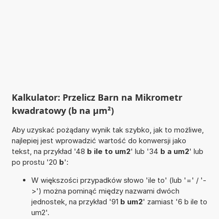
Kalkulator: Przelicz Barn na Mikrometr
kwadratowy (b na µm²)
Aby uzyskać pożądany wynik tak szybko, jak to możliwe,
najlepiej jest wprowadzić wartość do konwersji jako
tekst, na przykład '48
b ile to um2
' lub '34
b a um2
' lub
po prostu '20
b
':
W większości przypadków słowo 'ile to' (lub '=' / '-
>') można pominąć między nazwami dwóch
jednostek, na przykład '91
b um2
' zamiast '6 b ile to
um2'.