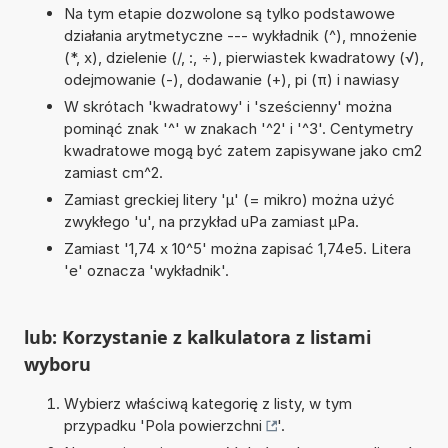
Na tym etapie dozwolone są tylko podstawowe
działania arytmetyczne --- wykładnik (^), mnożenie
(*, x), dzielenie (/, :, ÷), pierwiastek kwadratowy (√),
odejmowanie (-), dodawanie (+), pi (π) i nawiasy
W skrótach 'kwadratowy' i 'sześcienny' można
pominąć znak '^' w znakach '^2' i '^3'. Centymetry
kwadratowe mogą być zatem zapisywane jako cm2
zamiast cm^2.
Zamiast greckiej litery 'µ' (= mikro) można użyć
zwykłego 'u', na przykład uPa zamiast µPa.
Zamiast '1,74 x 10^5' można zapisać 1,74e5. Litera
'e' oznacza 'wykładnik'.
lub: Korzystanie z kalkulatora z listami
wyboru
Wybierz właściwą kategorię z listy, w tym
przypadku '
Pola powierzchni
'.