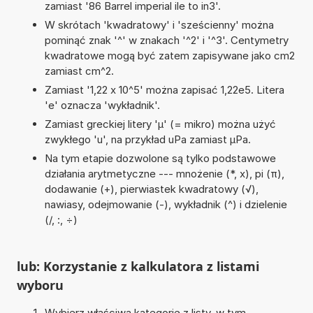
zamiast '86 Barrel imperial ile to in3'.
W skrótach 'kwadratowy' i 'sześcienny' można
pominąć znak '^' w znakach '^2' i '^3'. Centymetry
kwadratowe mogą być zatem zapisywane jako cm2
zamiast cm^2.
Zamiast '1,22 x 10^5' można zapisać 1,22e5. Litera
'e' oznacza 'wykładnik'.
Zamiast greckiej litery 'µ' (= mikro) można użyć
zwykłego 'u', na przykład uPa zamiast µPa.
Na tym etapie dozwolone są tylko podstawowe
działania arytmetyczne --- mnożenie (*, x), pi (π),
dodawanie (+), pierwiastek kwadratowy (√),
nawiasy, odejmowanie (-), wykładnik (^) i dzielenie
(/, :, ÷)
lub: Korzystanie z kalkulatora z listami
wyboru
Wybierz właściwą kategorię z listy, w tym