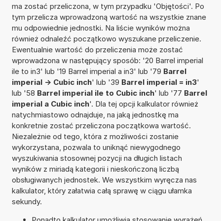
ma zostać przeliczona, w tym przypadku 'Objętości'. Po
tym przelicza wprowadzoną wartość na wszystkie znane
mu odpowiednie jednostki. Na liście wyników można
również odnaleźć początkowo wyszukane przeliczenie.
Ewentualnie wartość do przeliczenia może zostać
wprowadzona w następujący sposób: '20 Barrel imperial
ile to in3' lub '19 Barrel imperial a in3' lub '79
Barrel
imperial -> Cubic inch
' lub '39
Barrel imperial = in3
'
lub '58
Barrel imperial ile to Cubic inch
' lub '77
Barrel
imperial a Cubic inch
'. Dla tej opcji kalkulator również
natychmiastowo odnajduje, na jaką jednostkę ma
konkretnie zostać przeliczona początkowa wartość.
Niezależnie od tego, która z możliwości zostanie
wykorzystana, pozwala to uniknąć niewygodnego
wyszukiwania stosownej pozycji na długich listach
wyników z miriadą kategorii i nieskończoną liczbą
obsługiwanych jednostek. We wszystkim wyręcza nas
kalkulator, który załatwia całą sprawę w ciągu ułamka
sekundy.
Ponadto kalkulator umożliwia stosowanie wyrażeń