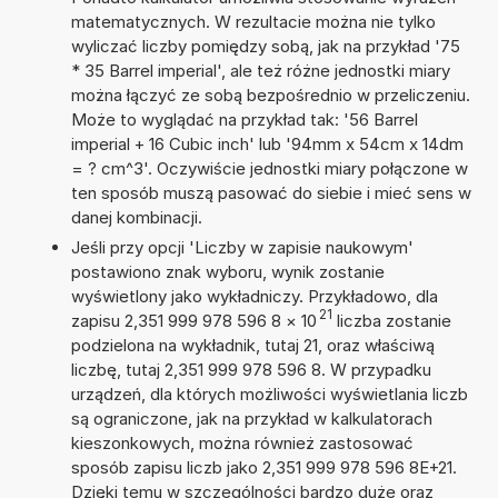
matematycznych. W rezultacie można nie tylko
wyliczać liczby pomiędzy sobą, jak na przykład '75
* 35 Barrel imperial', ale też różne jednostki miary
można łączyć ze sobą bezpośrednio w przeliczeniu.
Może to wyglądać na przykład tak: '56 Barrel
imperial + 16 Cubic inch' lub '94mm x 54cm x 14dm
= ? cm^3'. Oczywiście jednostki miary połączone w
ten sposób muszą pasować do siebie i mieć sens w
danej kombinacji.
Jeśli przy opcji 'Liczby w zapisie naukowym'
postawiono znak wyboru, wynik zostanie
wyświetlony jako wykładniczy. Przykładowo, dla
21
zapisu 2,351 999 978 596 8
×
10
liczba zostanie
podzielona na wykładnik, tutaj 21, oraz właściwą
liczbę, tutaj 2,351 999 978 596 8. W przypadku
urządzeń, dla których możliwości wyświetlania liczb
są ograniczone, jak na przykład w kalkulatorach
kieszonkowych, można również zastosować
sposób zapisu liczb jako 2,351 999 978 596 8E+21.
Dzięki temu w szczególności bardzo duże oraz