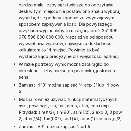
bardzo małe liczby są łatwiejsze do odczytania.
Jeśli w tym miejscu nie postawiono znaku wyboru,
wynik będzie podany zgodnie ze zwyczajowym
sposobem zapisywania liczb. Dla powyższego
przykładu wyglądałoby to następująco: 2 351 999
978 596 800 000 000. Niezależnie od sposobu
wyświetlania wyników, największa dokładność
kalkulatora to 14 miejsc. Powinno to być
wystarczająco precyzyjne dla większości aplikacji.
W razie potrzeby wynik można zaokrąglić do
określonej liczby miejsc po przecinku, jeśli ma to
sens.
Zamiast '4^3' można zapisać '4 exp 3' lub '4 pow
3'.
Można również używać funkcji matematycznych
asin, pow, sqrt, sin, tan, acos, atan, cos i exp.
Przykład: sin(π/2), sin(90), asin(1/2), 2 exp 3, 3 pow
2, atan(1/4), tan(90°), sqrt(4), acos(1) lub cos(pi/2)
Zamiast '√9' można zapisać 'sqrt 9'.