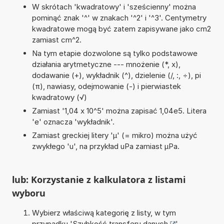
W skrótach 'kwadratowy' i 'sześcienny' można
pominąć znak '^' w znakach '^2' i '^3'. Centymetry
kwadratowe mogą być zatem zapisywane jako cm2
zamiast cm^2.
Na tym etapie dozwolone są tylko podstawowe
działania arytmetyczne --- mnożenie (*, x),
dodawanie (+), wykładnik (^), dzielenie (/, :, ÷), pi
(π), nawiasy, odejmowanie (-) i pierwiastek
kwadratowy (√)
Zamiast '1,04 x 10^5' można zapisać 1,04e5. Litera
'e' oznacza 'wykładnik'.
Zamiast greckiej litery 'µ' (= mikro) można użyć
zwykłego 'u', na przykład uPa zamiast µPa.
lub: Korzystanie z kalkulatora z listami
wyboru
Wybierz właściwą kategorię z listy, w tym
przypadku '
Szybkość transferu danych
'.