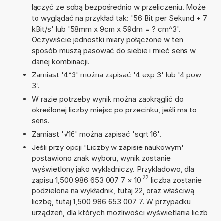
łączyć ze sobą bezpośrednio w przeliczeniu. Może
to wyglądać na przykład tak: '56 Bit per Sekund + 7
kBit/s' lub '58mm x 9cm x 59dm = ? cm^3'.
Oczywiście jednostki miary połączone w ten
sposób muszą pasować do siebie i mieć sens w
danej kombinacji.
Zamiast '4^3' można zapisać '4 exp 3' lub '4 pow
3'.
W razie potrzeby wynik można zaokrąglić do
określonej liczby miejsc po przecinku, jeśli ma to
sens.
Zamiast '√16' można zapisać 'sqrt 16'.
Jeśli przy opcji 'Liczby w zapisie naukowym'
postawiono znak wyboru, wynik zostanie
wyświetlony jako wykładniczy. Przykładowo, dla
22
zapisu 1,500 986 653 007 7
×
10
liczba zostanie
podzielona na wykładnik, tutaj 22, oraz właściwą
liczbę, tutaj 1,500 986 653 007 7. W przypadku
urządzeń, dla których możliwości wyświetlania liczb