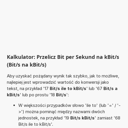
Kalkulator: Przelicz Bit per Sekund na kBit/s
(Bit/s na kBit/s)
Aby uzyskać pożądany wynik tak szybko, jak to możliwe,
najlepiej jest wprowadzić wartość do konwersji jako
tekst, na przykład '17
Bit/s ile to kBit/s
' lub '67
Bit/s a
kBit/s
' lub po prostu '18
Bit/s
':
W większości przypadków słowo 'ile to' (lub '=' / '-
>') można pominąć między nazwami dwóch
jednostek, na przykład '19
Bit/s kBit/s
' zamiast '68
Bit/s ile to kBit/s'.