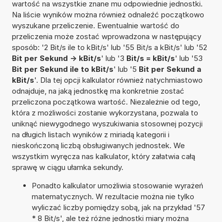
wartość na wszystkie znane mu odpowiednie jednostki.
Na liście wyników można również odnaleźć początkowo
wyszukane przeliczenie. Ewentualnie wartość do
przeliczenia może zostać wprowadzona w następujący
sposób: '2 Bit/s ile to kBit/s' lub '55 Bit/s a kBit/s' lub '52
Bit per Sekund -> kBit/s
' lub '3
Bit/s = kBit/s
' lub '53
Bit per Sekund ile to kBit/s
' lub '5
Bit per Sekund a
kBit/s
'. Dla tej opcji kalkulator również natychmiastowo
odnajduje, na jaką jednostkę ma konkretnie zostać
przeliczona początkowa wartość. Niezależnie od tego,
która z możliwości zostanie wykorzystana, pozwala to
uniknąć niewygodnego wyszukiwania stosownej pozycji
na długich listach wyników z miriadą kategorii i
nieskończoną liczbą obsługiwanych jednostek. We
wszystkim wyręcza nas kalkulator, który załatwia całą
sprawę w ciągu ułamka sekundy.
Ponadto kalkulator umożliwia stosowanie wyrażeń
matematycznych. W rezultacie można nie tylko
wyliczać liczby pomiędzy sobą, jak na przykład '57
* 8 Bit/s', ale też różne jednostki miary można