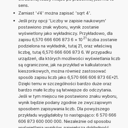
sens.
Zamiast '√4' można zapisać 'sqrt 4'.
Jeśli przy opcji 'Liczby w zapisie naukowym'
postawiono znak wyboru, wynik zostanie
wyświetlony jako wykładniczy. Przykładowo, dla
21
zapisu 6,570 666 606 873 6
×
10
liczba zostanie
podzielona na wykładnik, tutaj 21, oraz właściwą
liczbę, tutaj 6,570 666 606 873 6. W przypadku
urządzeń, dla których możliwości wyświetlania liczb
są ograniczone, jak na przykład w kalkulatorach
kieszonkowych, można również zastosować
sposób zapisu liczb jako 6,570 666 606 873 6E+21.
Dzięki temu w szczególności bardzo duże oraz
bardzo małe liczby są łatwiejsze do odczytania.
Jeśli w tym miejscu nie postawiono znaku wyboru,
wynik będzie podany zgodnie ze zwyczajowym
sposobem zapisywania liczb. Dla powyższego
przykładu wyglądałoby to następująco: 6 570 666
606 873 600 000 000. Niezależnie od sposobu
wyświetlania wyników, największa dokładność