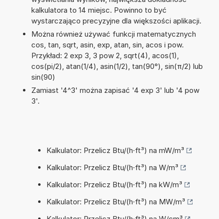
kalkulatora to 14 miejsc. Powinno to być
wystarczająco precyzyjne dla większości aplikacji.
Można również używać funkcji matematycznych
cos, tan, sqrt, asin, exp, atan, sin, acos i pow.
Przykład: 2 exp 3, 3 pow 2, sqrt(4), acos(1),
cos(pi/2), atan(1/4), asin(1/2), tan(90°), sin(π/2) lub
sin(90)
Zamiast '4^3' można zapisać '4 exp 3' lub '4 pow
3'.
Kalkulator: Przelicz Btu/(h·ft³) na mW/m³
Kalkulator: Przelicz Btu/(h·ft³) na W/m³
Kalkulator: Przelicz Btu/(h·ft³) na kW/m³
Kalkulator: Przelicz Btu/(h·ft³) na MW/m³
Kalkulator: Przelicz Btu/(h·ft³) na W/cm³