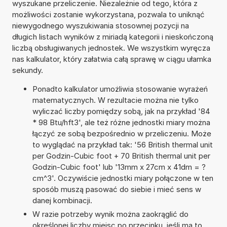
wyszukane przeliczenie. Niezależnie od tego, która z
możliwości zostanie wykorzystana, pozwala to uniknąć
niewygodnego wyszukiwania stosownej pozycji na
długich listach wyników z miriadą kategorii i nieskończoną
liczbą obsługiwanych jednostek. We wszystkim wyręcza
nas kalkulator, który załatwia całą sprawę w ciągu ułamka
sekundy.
Ponadto kalkulator umożliwia stosowanie wyrażeń
matematycznych. W rezultacie można nie tylko
wyliczać liczby pomiędzy sobą, jak na przykład '84
* 98 Btu/hft3', ale też różne jednostki miary można
łączyć ze sobą bezpośrednio w przeliczeniu. Może
to wyglądać na przykład tak: '56 British thermal unit
per Godzin-Cubic foot + 70 British thermal unit per
Godzin-Cubic foot' lub '13mm x 27cm x 41dm = ?
cm^3'. Oczywiście jednostki miary połączone w ten
sposób muszą pasować do siebie i mieć sens w
danej kombinacji.
W razie potrzeby wynik można zaokrąglić do
określonej liczby miejsc po przecinku, jeśli ma to