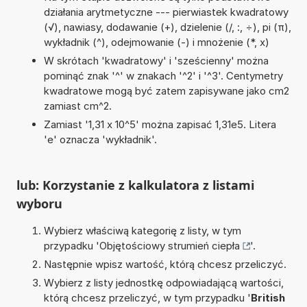
działania arytmetyczne --- pierwiastek kwadratowy
(√), nawiasy, dodawanie (+), dzielenie (/, :, ÷), pi (π),
wykładnik (^), odejmowanie (-) i mnożenie (*, x)
W skrótach 'kwadratowy' i 'sześcienny' można
pominąć znak '^' w znakach '^2' i '^3'. Centymetry
kwadratowe mogą być zatem zapisywane jako cm2
zamiast cm^2.
Zamiast '1,31 x 10^5' można zapisać 1,31e5. Litera
'e' oznacza 'wykładnik'.
lub: Korzystanie z kalkulatora z listami
wyboru
Wybierz właściwą kategorię z listy, w tym
przypadku '
Objętościowy strumień ciepła
'.
Następnie wpisz wartość, którą chcesz przeliczyć.
Wybierz z listy jednostkę odpowiadającą wartości,
którą chcesz przeliczyć, w tym przypadku '
British