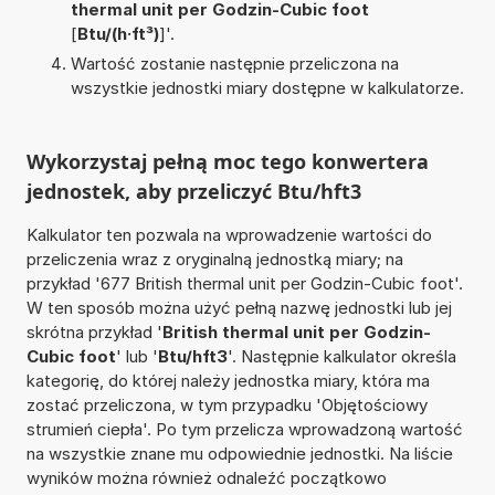
thermal unit per Godzin-Cubic foot
[
Btu/(h·ft³)
]'.
Wartość zostanie następnie przeliczona na
wszystkie jednostki miary dostępne w kalkulatorze.
Wykorzystaj pełną moc tego konwertera
jednostek, aby przeliczyć Btu/hft3
Kalkulator ten pozwala na wprowadzenie wartości do
przeliczenia wraz z oryginalną jednostką miary; na
przykład '677 British thermal unit per Godzin-Cubic foot'.
W ten sposób można użyć pełną nazwę jednostki lub jej
skrótna przykład '
British thermal unit per Godzin-
Cubic foot
' lub '
Btu/hft3
'. Następnie kalkulator określa
kategorię, do której należy jednostka miary, która ma
zostać przeliczona, w tym przypadku 'Objętościowy
strumień ciepła'. Po tym przelicza wprowadzoną wartość
na wszystkie znane mu odpowiednie jednostki. Na liście
wyników można również odnaleźć początkowo