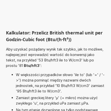
Kalkulator: Przelicz British thermal unit per
Godzin-Cubic foot (Btu/(h·ft³))
Aby uzyskać pożądany wynik tak szybko, jak to możliwe,
najlepiej jest wprowadzić wartość do konwersji jako
tekst, na przykład '53 Btu/hft3 ile to W/cm3' lub po
prostu '81
Btu/hft3
':
W większości przypadków słowo 'ile to' (lub '=' / '-
>') można pominąć między nazwami dwóch
jednostek, na przykład '10 Btu/hft3 W/cm3' zamiast
'95 Btu/hft3 ile to W/cm3'.
Zamiast greckiej litery 'µ' (= mikro) można użyć
zwykłego 'u', na przykład uPa zamiast µPa.
Na tym etapie dozwolone są tylko podstawowe