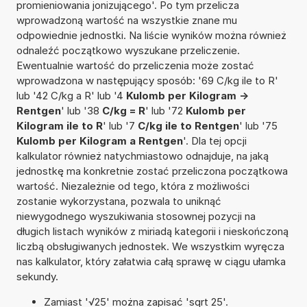
promieniowania jonizującego'. Po tym przelicza
wprowadzoną wartość na wszystkie znane mu
odpowiednie jednostki. Na liście wyników można również
odnaleźć początkowo wyszukane przeliczenie.
Ewentualnie wartość do przeliczenia może zostać
wprowadzona w następujący sposób: '69 C/kg ile to R'
lub '42 C/kg a R' lub '4
Kulomb per Kilogram ->
Rentgen
' lub '38
C/kg = R
' lub '72
Kulomb per
Kilogram ile to R
' lub '7
C/kg ile to Rentgen
' lub '75
Kulomb per Kilogram a Rentgen
'. Dla tej opcji
kalkulator również natychmiastowo odnajduje, na jaką
jednostkę ma konkretnie zostać przeliczona początkowa
wartość. Niezależnie od tego, która z możliwości
zostanie wykorzystana, pozwala to uniknąć
niewygodnego wyszukiwania stosownej pozycji na
długich listach wyników z miriadą kategorii i nieskończoną
liczbą obsługiwanych jednostek. We wszystkim wyręcza
nas kalkulator, który załatwia całą sprawę w ciągu ułamka
sekundy.
Zamiast '√25' można zapisać 'sqrt 25'.