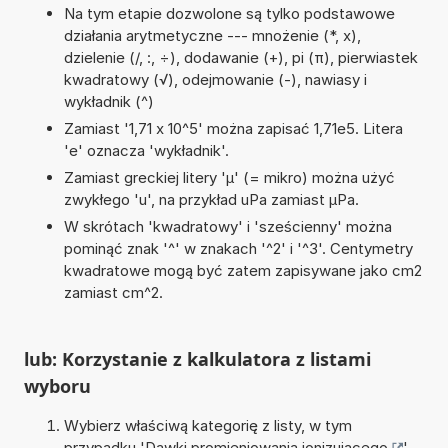
Na tym etapie dozwolone są tylko podstawowe
działania arytmetyczne --- mnożenie (*, x),
dzielenie (/, :, ÷), dodawanie (+), pi (π), pierwiastek
kwadratowy (√), odejmowanie (-), nawiasy i
wykładnik (^)
Zamiast '1,71 x 10^5' można zapisać 1,71e5. Litera
'e' oznacza 'wykładnik'.
Zamiast greckiej litery 'µ' (= mikro) można użyć
zwykłego 'u', na przykład uPa zamiast µPa.
W skrótach 'kwadratowy' i 'sześcienny' można
pominąć znak '^' w znakach '^2' i '^3'. Centymetry
kwadratowe mogą być zatem zapisywane jako cm2
zamiast cm^2.
lub: Korzystanie z kalkulatora z listami
wyboru
Wybierz właściwą kategorię z listy, w tym
przypadku '
Dawki promieniowania jonizującego
'.