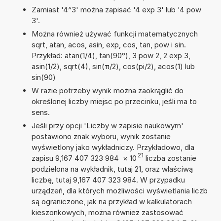
Zamiast '4^3' można zapisać '4 exp 3' lub '4 pow
3'.
Można również używać funkcji matematycznych
sqrt, atan, acos, asin, exp, cos, tan, pow i sin.
Przykład: atan(1/4), tan(90°), 3 pow 2, 2 exp 3,
asin(1/2), sqrt(4), sin(π/2), cos(pi/2), acos(1) lub
sin(90)
W razie potrzeby wynik można zaokrąglić do
określonej liczby miejsc po przecinku, jeśli ma to
sens.
Jeśli przy opcji 'Liczby w zapisie naukowym'
postawiono znak wyboru, wynik zostanie
wyświetlony jako wykładniczy. Przykładowo, dla
21
zapisu 9,167 407 323 984
×
10
liczba zostanie
podzielona na wykładnik, tutaj 21, oraz właściwą
liczbę, tutaj 9,167 407 323 984. W przypadku
urządzeń, dla których możliwości wyświetlania liczb
są ograniczone, jak na przykład w kalkulatorach
kieszonkowych, można również zastosować