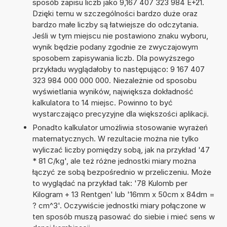
sposób zapisu liczb jako 9,167 407 323 984 E+21.
Dzięki temu w szczególności bardzo duże oraz
bardzo małe liczby są łatwiejsze do odczytania.
Jeśli w tym miejscu nie postawiono znaku wyboru,
wynik będzie podany zgodnie ze zwyczajowym
sposobem zapisywania liczb. Dla powyższego
przykładu wyglądałoby to następująco: 9 167 407
323 984 000 000 000. Niezależnie od sposobu
wyświetlania wyników, największa dokładność
kalkulatora to 14 miejsc. Powinno to być
wystarczająco precyzyjne dla większości aplikacji.
Ponadto kalkulator umożliwia stosowanie wyrażeń
matematycznych. W rezultacie można nie tylko
wyliczać liczby pomiędzy sobą, jak na przykład '47
* 81 C/kg', ale też różne jednostki miary można
łączyć ze sobą bezpośrednio w przeliczeniu. Może
to wyglądać na przykład tak: '78 Kulomb per
Kilogram + 13 Rentgen' lub '16mm x 50cm x 84dm =
? cm^3'. Oczywiście jednostki miary połączone w
ten sposób muszą pasować do siebie i mieć sens w