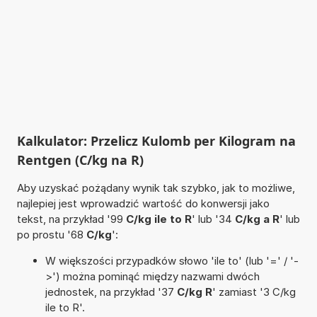
Kalkulator: Przelicz Kulomb per Kilogram na
Rentgen (C/kg na R)
Aby uzyskać pożądany wynik tak szybko, jak to możliwe,
najlepiej jest wprowadzić wartość do konwersji jako
tekst, na przykład '99
C/kg ile to R
' lub '34
C/kg a R
' lub
po prostu '68
C/kg
':
W większości przypadków słowo 'ile to' (lub '=' / '-
>') można pominąć między nazwami dwóch
jednostek, na przykład '37
C/kg R
' zamiast '3 C/kg
ile to R'.