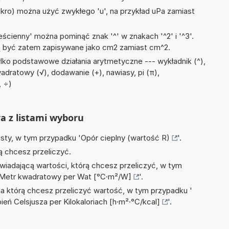
mikro) można użyć zwykłego 'u', na przykład uPa zamiast
ścienny' można pominąć znak '^' w znakach '^2' i '^3'.
być zatem zapisywane jako cm2 zamiast cm^2.
lko podstawowe działania arytmetyczne --- wykładnik (^),
adratowy (√), dodawanie (+), nawiasy, pi (π),
, ÷)
ra z listami wyboru
isty, w tym przypadku '
Opór cieplny (wartość R)
'.
ą chcesz przeliczyć.
wiadającą wartości, którą chcesz przeliczyć, w tym
-Metr kwadratowy per Wat [°C·m²/W]
'.
na którą chcesz przeliczyć wartość, w tym przypadku '
ń Celsjusza per Kilokaloriach [h·m²·°C/kcal]
'.