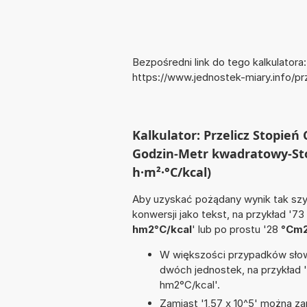
Bezpośredni link do tego kalkulatora:
https://www.jednostek-miary.info
Kalkulator: Przelicz Stopie
Godzin-Metr kwadratowy-Stop
h·m²·°C/kcal)
Aby uzyskać pożądany wynik tak szyb
konwersji jako tekst, na przykład '73
hm2°C/kcal
' lub po prostu '28
°Cm
W większości przypadków słowo
dwóch jednostek, na przykład 
hm2°C/kcal'.
Zamiast '1,57 x 10^5' można zap