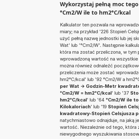
Wykorzystaj pełną moc tego 
°Cm2/W ile to hm2°C/kcal
Kalkulator ten pozwala na wprowadze
miary; na przykład '226 Stopień Ce
użyć pełną nazwę jednostki lub jej 
Wat' lub '°Cm2/W'. Następnie kalkula
która ma zostać przeliczona, w tym 
wprowadzoną wartość na wszystkie z
można również odnaleźć początkowo
przeliczenia może zostać wprowadzo
hm2°C/kcal' lub '92 °Cm2/W a hm2°C
per Wat -> Godzin-Metr kwadrato
°Cm2/W = hm2°C/kcal
' lub '37
Sto
hm2°C/kcal
' lub '64
°Cm2/W ile t
Kilokaloriach
' lub '19
Stopień Cel
kwadratowy-Stopień Celsjusza pe
natychmiastowo odnajduje, na jaką 
wartość. Niezależnie od tego, która
niewygodnego wyszukiwania stosownej 