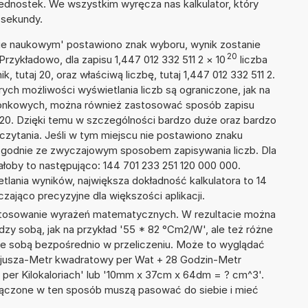
ednostek. We wszystkim wyręcza nas kalkulator, który
 sekundy.
isie naukowym' postawiono znak wyboru, wynik zostanie
20
Przykładowo, dla zapisu 1,447 012 332 511 2
×
10
liczba
, tutaj 20, oraz właściwą liczbę, tutaj 1,447 012 332 511 2.
ych możliwości wyświetlania liczb są ograniczone, jak na
szonkowych, można również zastosować sposób zapisu
E+20. Dzięki temu w szczególności bardzo duże oraz bardzo
dczytania. Jeśli w tym miejscu nie postawiono znaku
zgodnie ze zwyczajowym sposobem zapisywania liczb. Dla
oby to następująco: 144 701 233 251 120 000 000.
tlania wyników, największa dokładność kalkulatora to 14
zająco precyzyjne dla większości aplikacji.
 stosowanie wyrażeń matematycznych. W rezultacie można
ędzy sobą, jak na przykład '55 * 82 °Cm2/W', ale też różne
ze sobą bezpośrednio w przeliczeniu. Może to wyglądać
elsjusza-Metr kwadratowy per Wat + 28 Godzin-Metr
per Kilokaloriach' lub '10mm x 37cm x 64dm = ? cm^3'.
łączone w ten sposób muszą pasować do siebie i mieć