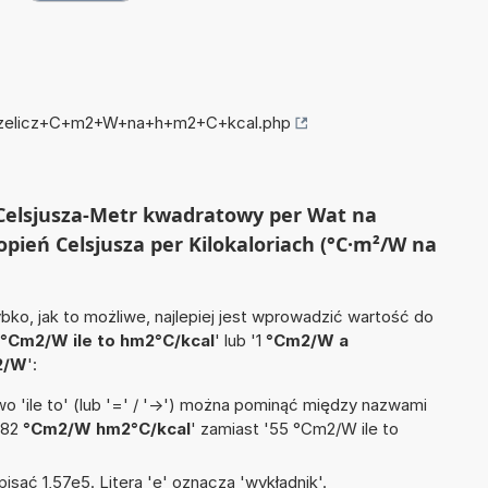
/przelicz+C+m2+W+na+h+m2+C+kcal.php
ń Celsjusza-Metr kwadratowy per Wat na
ień Celsjusza per Kilokaloriach (°C·m²/W na
ko, jak to możliwe, najlepiej jest wprowadzić wartość do
°Cm2/W ile to hm2°C/kcal
' lub '1
°Cm2/W a
2/W
':
 'ile to' (lub '=' / '->') można pominąć między nazwami
'82
°Cm2/W hm2°C/kcal
' zamiast '55 °Cm2/W ile to
isać 1,57e5. Litera 'e' oznacza 'wykładnik'.