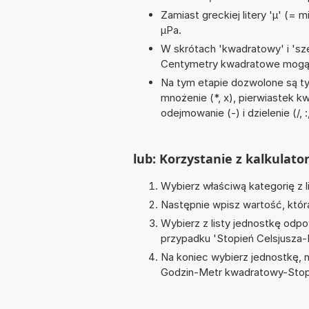
Zamiast greckiej litery 'µ' (= 
µPa.
W skrótach 'kwadratowy' i 'sze
Centymetry kwadratowe mogą 
Na tym etapie dozwolone są ty
mnożenie (*, x), pierwiastek kw
odejmowanie (-) i dzielenie (/, :
lub: Korzystanie z kalkulato
Wybierz właściwą kategorię z l
Następnie wpisz wartość, któr
Wybierz z listy jednostkę odpo
przypadku '
Stopień Celsjusza
Na koniec wybierz jednostkę, 
Godzin-Metr kwadratowy-Stopie