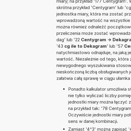
miary; na przykład '177 Centygram'.
skrótna przykład 'Centygram' lub 'cg'
jednostka miary, która ma zostać pr
wprowadzoną wartość na wszystkie z
można również odnaleźć początkowo
przeliczenia może zostać wprowadzon
dag' lub '22
Centygram -> Dekagr
'43
cg ile to Dekagram
' lub '57
Ce
natychmiastowo odnajduje, na jaką 
wartość. Niezależnie od tego, która
niewygodnego wyszukiwania stosownej 
nieskończoną liczbą obsługiwanych j
załatwia całą sprawę w ciągu ułamka
Ponadto kalkulator umożliwia
nie tylko wyliczać liczby pomię
jednostki miary można łączyć 
na przykład tak: '78 Centygra
Oczywiście jednostki miary po
sens w danej kombinacji.
Zamiast '4^3' można zapisać '4