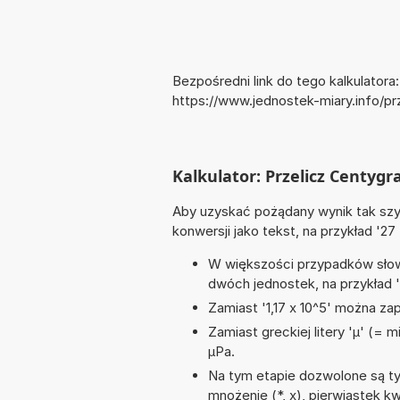
Bezpośredni link do tego kalkulatora:
https://www.jednostek-miary.info/
Kalkulator: Przelicz Centyg
Aby uzyskać pożądany wynik tak szyb
konwersji jako tekst, na przykład '27
W większości przypadków słowo
dwóch jednostek, na przykład 
Zamiast '1,17 x 10^5' można zap
Zamiast greckiej litery 'µ' (= 
µPa.
Na tym etapie dozwolone są ty
mnożenie (*, x), pierwiastek kw