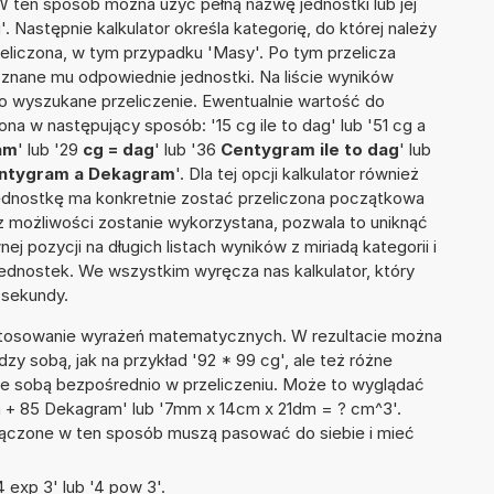
 W ten sposób można użyć pełną nazwę jednostki lub jej
. Następnie kalkulator określa kategorię, do której należy
zeliczona, w tym przypadku 'Masy'. Po tym przelicza
nane mu odpowiednie jednostki. Na liście wyników
 wyszukane przeliczenie. Ewentualnie wartość do
a w następujący sposób: '15 cg ile to dag' lub '51 cg a
am
' lub '29
cg = dag
' lub '36
Centygram ile to dag
' lub
ntygram a Dekagram
'. Dla tej opcji kalkulator również
jednostkę ma konkretnie zostać przeliczona początkowa
 z możliwości zostanie wykorzystana, pozwala to uniknąć
pozycji na długich listach wyników z miriadą kategorii i
ednostek. We wszystkim wyręcza nas kalkulator, który
 sekundy.
 stosowanie wyrażeń matematycznych. W rezultacie można
dzy sobą, jak na przykład '92 * 99 cg', ale też różne
ze sobą bezpośrednio w przeliczeniu. Może to wyglądać
m + 85 Dekagram' lub '7mm x 14cm x 21dm = ? cm^3'.
łączone w ten sposób muszą pasować do siebie i mieć
 exp 3' lub '4 pow 3'.