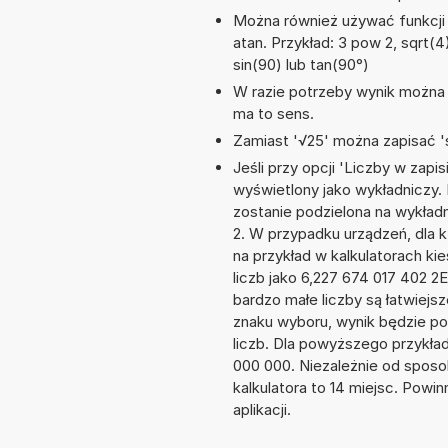
Można również używać funkcji m
atan. Przykład: 3 pow 2, sqrt(4),
sin(90) lub tan(90°)
W razie potrzeby wynik można za
ma to sens.
Zamiast '√25' można zapisać 's
Jeśli przy opcji 'Liczby w zap
wyświetlony jako wykładniczy. 
zostanie podzielona na wykładni
2. W przypadku urządzeń, dla k
na przykład w kalkulatorach 
liczb jako 6,227 674 017 402 2
bardzo małe liczby są łatwiejs
znaku wyboru, wynik będzie 
liczb. Dla powyższego przykła
000 000. Niezależnie od sposo
kalkulatora to 14 miejsc. Powi
aplikacji.