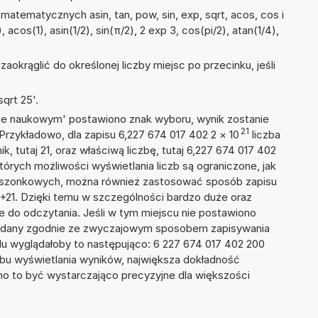
atematycznych asin, tan, pow, sin, exp, sqrt, acos, cos i
 acos(1), asin(1/2), sin(π/2), 2 exp 3, cos(pi/2), atan(1/4),
okrąglić do określonej liczby miejsc po przecinku, jeśli
qrt 25'.
isie naukowym' postawiono znak wyboru, wynik zostanie
21
Przykładowo, dla zapisu 6,227 674 017 402 2
×
10
liczba
k, tutaj 21, oraz właściwą liczbę, tutaj 6,227 674 017 402
tórych możliwości wyświetlania liczb są ograniczone, jak
kieszonkowych, można również zastosować sposób zapisu
E+21. Dzięki temu w szczególności bardzo duże oraz
ze do odczytania. Jeśli w tym miejscu nie postawiono
podany zgodnie ze zwyczajowym sposobem zapisywania
du wyglądałoby to następująco: 6 227 674 017 402 200
bu wyświetlania wyników, największa dokładność
nno to być wystarczająco precyzyjne dla większości