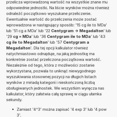
przelicza wprowadzoną wartość na wszystkie znane mu
odpowiednie jednostki. Na liście wyników można również
odnaleźć początkowo wyszukane przeliczenie.
Ewentualnie wartość do przeliczenia może zostać
wprowadzona w następujący sposób: '15 cg ile to MDa'
lub '51 cg a MDa' lub '22
Centygram -> Megadalton
' lub
'29
cg = MDa
' lub '36
Centygram ile to MDa
' lub '43
cg ile to Megadalton
' lub '57
Centygram a
Megadalton
'. Dla tej opcji kalkulator również
natychmiastowo odnajduje, na jaką jednostkę ma
konkretnie zostać przeliczona początkowa wartość.
Niezależnie od tego, która z możliwości zostanie
wykorzystana, pozwala to uniknąć niewygodnego
wyszukiwania stosownej pozycji na długich listach
wyników z miriadą kategorii i nieskończoną liczbą
obsługiwanych jednostek. We wszystkim wyręcza nas
kalkulator, który załatwia całą sprawę w ciągu ułamka
sekundy.
Zamiast '4^3' można zapisać '4 exp 3' lub '4 pow
3'.