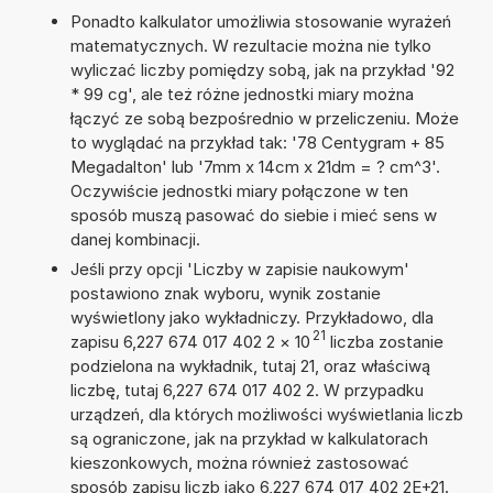
Ponadto kalkulator umożliwia stosowanie wyrażeń
matematycznych. W rezultacie można nie tylko
wyliczać liczby pomiędzy sobą, jak na przykład '92
* 99 cg', ale też różne jednostki miary można
łączyć ze sobą bezpośrednio w przeliczeniu. Może
to wyglądać na przykład tak: '78 Centygram + 85
Megadalton' lub '7mm x 14cm x 21dm = ? cm^3'.
Oczywiście jednostki miary połączone w ten
sposób muszą pasować do siebie i mieć sens w
danej kombinacji.
Jeśli przy opcji 'Liczby w zapisie naukowym'
postawiono znak wyboru, wynik zostanie
wyświetlony jako wykładniczy. Przykładowo, dla
21
zapisu 6,227 674 017 402 2
×
10
liczba zostanie
podzielona na wykładnik, tutaj 21, oraz właściwą
liczbę, tutaj 6,227 674 017 402 2. W przypadku
urządzeń, dla których możliwości wyświetlania liczb
są ograniczone, jak na przykład w kalkulatorach
kieszonkowych, można również zastosować
sposób zapisu liczb jako 6,227 674 017 402 2E+21.