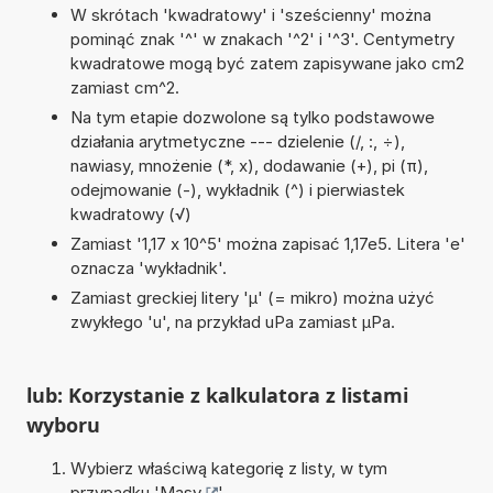
W skrótach 'kwadratowy' i 'sześcienny' można
pominąć znak '^' w znakach '^2' i '^3'. Centymetry
kwadratowe mogą być zatem zapisywane jako cm2
zamiast cm^2.
Na tym etapie dozwolone są tylko podstawowe
działania arytmetyczne --- dzielenie (/, :, ÷),
nawiasy, mnożenie (*, x), dodawanie (+), pi (π),
odejmowanie (-), wykładnik (^) i pierwiastek
kwadratowy (√)
Zamiast '1,17 x 10^5' można zapisać 1,17e5. Litera 'e'
oznacza 'wykładnik'.
Zamiast greckiej litery 'µ' (= mikro) można użyć
zwykłego 'u', na przykład uPa zamiast µPa.
lub: Korzystanie z kalkulatora z listami
wyboru
Wybierz właściwą kategorię z listy, w tym
przypadku '
Masy
'.