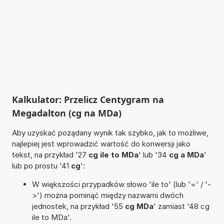
Kalkulator: Przelicz Centygram na
Megadalton (cg na MDa)
Aby uzyskać pożądany wynik tak szybko, jak to możliwe,
najlepiej jest wprowadzić wartość do konwersji jako
tekst, na przykład '27
cg ile to MDa
' lub '34
cg a MDa
'
lub po prostu '41
cg
':
W większości przypadków słowo 'ile to' (lub '=' / '-
>') można pominąć między nazwami dwóch
jednostek, na przykład '55
cg MDa
' zamiast '48 cg
ile to MDa'.