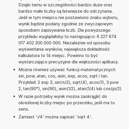
Dzięki temu w szczególności bardzo duże oraz
bardzo małe liczby są łatwiejsze do odczytania.
Jeśli w tym miejscu nie postawiono znaku wyboru,
wynik będzie podany zgodnie ze zwyczajowym
sposobem zapisywania liczb. Dla powyższego
przykładu wyglądałoby to następująco: 6 227 674
017 402 200 000 000. Niezależnie od sposobu
wyświetlania wyników, największa dokładność
kalkulatora to 14 miejsc. Powinno to być
wystarczająco precyzyjne dla większości aplikacji.
Można również używać funkcji matematycznych
sin, pow, atan, cos, asin, exp, acos, sqrt i tan.
Przykład: 2 exp 3, sin(π/2), sqrt(4), acos(1), 3 pow
2, tan(90°), sin(90), asin(1/2), atan(1/4) lub cos(pi/2)
W razie potrzeby wynik można zaokrąglić do
określonej liczby miejsc po przecinku, jeśli ma to
sens.
Zamiast '√4' można zapisać 'sqrt 4'.