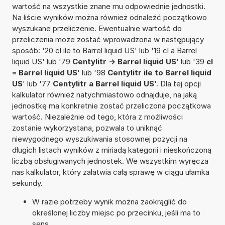
wartość na wszystkie znane mu odpowiednie jednostki.
Na liście wyników można również odnaleźć początkowo
wyszukane przeliczenie. Ewentualnie wartość do
przeliczenia może zostać wprowadzona w następujący
sposób: '20 cl ile to Barrel liquid US' lub '19 cl a Barrel
liquid US' lub '79
Centylitr -> Barrel liquid US
' lub '39
cl
= Barrel liquid US
' lub '98
Centylitr ile to Barrel liquid
US
' lub '77
Centylitr a Barrel liquid US
'. Dla tej opcji
kalkulator również natychmiastowo odnajduje, na jaką
jednostkę ma konkretnie zostać przeliczona początkowa
wartość. Niezależnie od tego, która z możliwości
zostanie wykorzystana, pozwala to uniknąć
niewygodnego wyszukiwania stosownej pozycji na
długich listach wyników z miriadą kategorii i nieskończoną
liczbą obsługiwanych jednostek. We wszystkim wyręcza
nas kalkulator, który załatwia całą sprawę w ciągu ułamka
sekundy.
W razie potrzeby wynik można zaokrąglić do
określonej liczby miejsc po przecinku, jeśli ma to
sens.