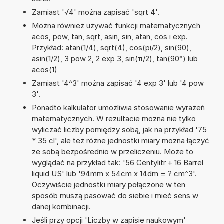
Zamiast '√4' można zapisać 'sqrt 4'.
Można również używać funkcji matematycznych
acos, pow, tan, sqrt, asin, sin, atan, cos i exp.
Przykład: atan(1/4), sqrt(4), cos(pi/2), sin(90),
asin(1/2), 3 pow 2, 2 exp 3, sin(π/2), tan(90°) lub
acos(1)
Zamiast '4^3' można zapisać '4 exp 3' lub '4 pow
3'.
Ponadto kalkulator umożliwia stosowanie wyrażeń
matematycznych. W rezultacie można nie tylko
wyliczać liczby pomiędzy sobą, jak na przykład '75
* 35 cl', ale też różne jednostki miary można łączyć
ze sobą bezpośrednio w przeliczeniu. Może to
wyglądać na przykład tak: '56 Centylitr + 16 Barrel
liquid US' lub '94mm x 54cm x 14dm = ? cm^3'.
Oczywiście jednostki miary połączone w ten
sposób muszą pasować do siebie i mieć sens w
danej kombinacji.
Jeśli przy opcji 'Liczby w zapisie naukowym'