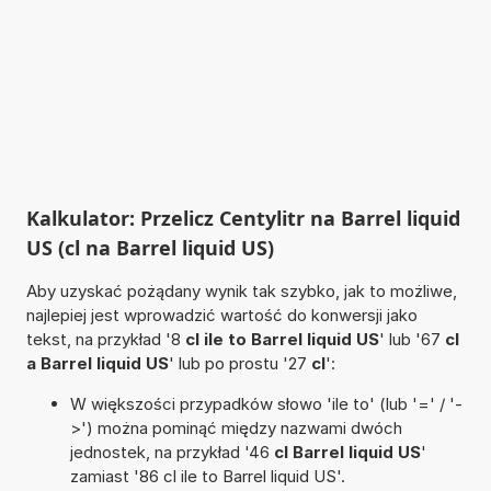
Kalkulator: Przelicz Centylitr na Barrel liquid
US (cl na Barrel liquid US)
Aby uzyskać pożądany wynik tak szybko, jak to możliwe,
najlepiej jest wprowadzić wartość do konwersji jako
tekst, na przykład '8
cl ile to Barrel liquid US
' lub '67
cl
a Barrel liquid US
' lub po prostu '27
cl
':
W większości przypadków słowo 'ile to' (lub '=' / '-
>') można pominąć między nazwami dwóch
jednostek, na przykład '46
cl Barrel liquid US
'
zamiast '86 cl ile to Barrel liquid US'.