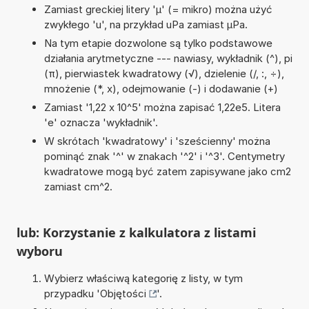
Zamiast greckiej litery 'µ' (= mikro) można użyć
zwykłego 'u', na przykład uPa zamiast µPa.
Na tym etapie dozwolone są tylko podstawowe
działania arytmetyczne --- nawiasy, wykładnik (^), pi
(π), pierwiastek kwadratowy (√), dzielenie (/, :, ÷),
mnożenie (*, x), odejmowanie (-) i dodawanie (+)
Zamiast '1,22 x 10^5' można zapisać 1,22e5. Litera
'e' oznacza 'wykładnik'.
W skrótach 'kwadratowy' i 'sześcienny' można
pominąć znak '^' w znakach '^2' i '^3'. Centymetry
kwadratowe mogą być zatem zapisywane jako cm2
zamiast cm^2.
lub: Korzystanie z kalkulatora z listami
wyboru
Wybierz właściwą kategorię z listy, w tym
przypadku '
Objętości
'.