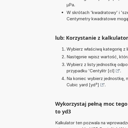
µPa.
W skrótach 'kwadratowy' i 'sze
Centymetry kwadratowe mogą 
lub: Korzystanie z kalkulato
Wybierz właściwą kategorię z l
Następnie wpisz wartość, któr
Wybierz z listy jednostkę odpo
przypadku '
Centylitr [cl]
'.
Na koniec wybierz jednostkę, 
Cubic yard [yd³]
'.
Wykorzystaj pełną moc tego k
to yd3
Kalkulator ten pozwala na wprowadze