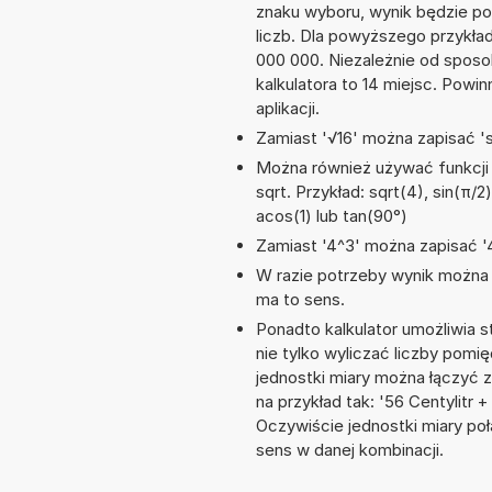
znaku wyboru, wynik będzie 
liczb. Dla powyższego przykła
000 000. Niezależnie od sposo
kalkulatora to 14 miejsc. Powi
aplikacji.
Zamiast '√16' można zapisać 'sq
Można również używać funkcji m
sqrt. Przykład: sqrt(4), sin(π/2)
acos(1) lub tan(90°)
Zamiast '4^3' można zapisać '4
W razie potrzeby wynik można za
ma to sens.
Ponadto kalkulator umożliwia
nie tylko wyliczać liczby pomięd
jednostki miary można łączyć 
na przykład tak: '56 Centylitr
Oczywiście jednostki miary po
sens w danej kombinacji.