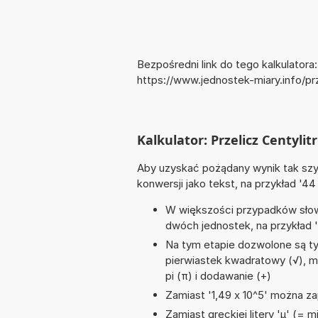
Bezpośredni link do tego kalkulatora:
https://www.jednostek-miary.info/pr
Kalkulator: Przelicz Centylitr
Aby uzyskać pożądany wynik tak szyb
konwersji jako tekst, na przykład '4
W większości przypadków słowo
dwóch jednostek, na przykład 
Na tym etapie dozwolone są ty
pierwiastek kwadratowy (√), mno
pi (π) i dodawanie (+)
Zamiast '1,49 x 10^5' można zap
Zamiast greckiej litery 'µ' (= 