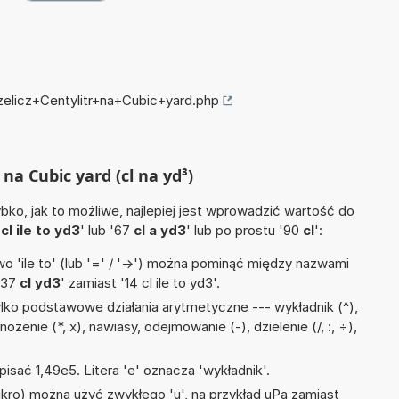
zelicz+Centylitr+na+Cubic+yard.php
 na Cubic yard (cl na yd³)
ko, jak to możliwe, najlepiej jest wprowadzić wartość do
4
cl ile to yd3
' lub '67
cl a yd3
' lub po prostu '90
cl
':
 'ile to' (lub '=' / '->') można pominąć między nazwami
'37
cl yd3
' zamiast '14 cl ile to yd3'.
lko podstawowe działania arytmetyczne --- wykładnik (^),
żenie (*, x), nawiasy, odejmowanie (-), dzielenie (/, :, ÷),
isać 1,49e5. Litera 'e' oznacza 'wykładnik'.
mikro) można użyć zwykłego 'u', na przykład uPa zamiast