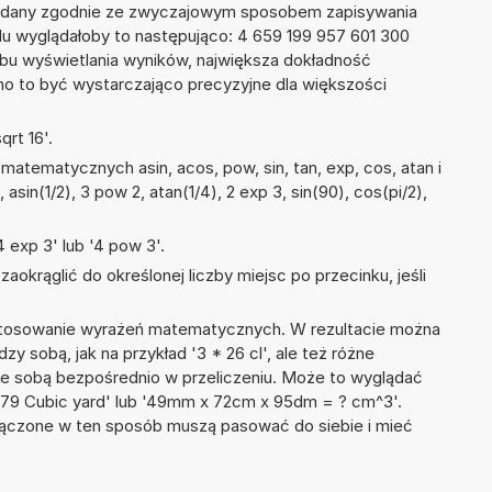
podany zgodnie ze zwyczajowym sposobem zapisywania
du wyglądałoby to następująco: 4 659 199 957 601 300
bu wyświetlania wyników, największa dokładność
nno to być wystarczająco precyzyjne dla większości
rt 16'.
atematycznych asin, acos, pow, sin, tan, exp, cos, atan i
, asin(1/2), 3 pow 2, atan(1/4), 2 exp 3, sin(90), cos(pi/2),
 exp 3' lub '4 pow 3'.
okrąglić do określonej liczby miejsc po przecinku, jeśli
 stosowanie wyrażeń matematycznych. W rezultacie można
zy sobą, jak na przykład '3 * 26 cl', ale też różne
ze sobą bezpośrednio w przeliczeniu. Może to wyglądać
 + 79 Cubic yard' lub '49mm x 72cm x 95dm = ? cm^3'.
łączone w ten sposób muszą pasować do siebie i mieć