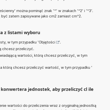
ścienny' można pominąć znak '^' w znakach '^2' i '^3'.
być zatem zapisywane jako cm2 zamiast cm^2.
ra z listami wyboru
isty, w tym przypadku '
Objętości
'.
ą chcesz przeliczyć.
wiadającą wartości, którą chcesz przeliczyć, w tym
na którą chcesz przeliczyć wartość, w tym przypadku '
onwertera jednostek, aby przeliczyć cl ile
nie wartości do przeliczenia wraz z oryginalną jednostką