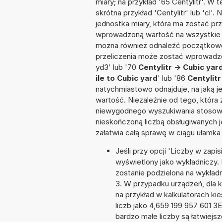
miary; na przykład '65 Centylitr'. W
skrótna przykład 'Centylitr' lub 'cl'.
jednostka miary, która ma zostać prz
wprowadzoną wartość na wszystkie z
można również odnaleźć początkowo
przeliczenia może zostać wprowadzon
yd3' lub '70
Centylitr -> Cubic yar
ile to Cubic yard
' lub '86
Centylitr
natychmiastowo odnajduje, na jaką 
wartość. Niezależnie od tego, która
niewygodnego wyszukiwania stosownej 
nieskończoną liczbą obsługiwanych j
załatwia całą sprawę w ciągu ułamka
Jeśli przy opcji 'Liczby w zap
wyświetlony jako wykładniczy. 
zostanie podzielona na wykładni
3. W przypadku urządzeń, dla k
na przykład w kalkulatorach 
liczb jako 4,659 199 957 601 3
bardzo małe liczby są łatwiejs