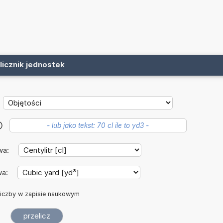
licznik jednostek
?
wa:
wa:
iczby w zapisie naukowym