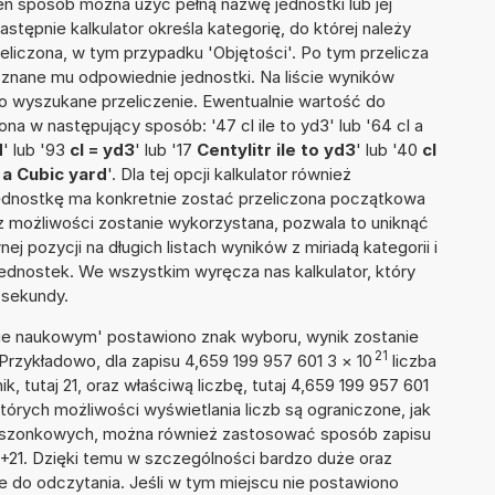
 ten sposób można użyć pełną nazwę jednostki lub jej
 Następnie kalkulator określa kategorię, do której należy
eliczona, w tym przypadku 'Objętości'. Po tym przelicza
nane mu odpowiednie jednostki. Na liście wyników
 wyszukane przeliczenie. Ewentualnie wartość do
a w następujący sposób: '47 cl ile to yd3' lub '64 cl a
d
' lub '93
cl = yd3
' lub '17
Centylitr ile to yd3
' lub '40
cl
 a Cubic yard
'. Dla tej opcji kalkulator również
jednostkę ma konkretnie zostać przeliczona początkowa
 z możliwości zostanie wykorzystana, pozwala to uniknąć
pozycji na długich listach wyników z miriadą kategorii i
ednostek. We wszystkim wyręcza nas kalkulator, który
 sekundy.
isie naukowym' postawiono znak wyboru, wynik zostanie
21
Przykładowo, dla zapisu 4,659 199 957 601 3
×
10
liczba
k, tutaj 21, oraz właściwą liczbę, tutaj 4,659 199 957 601
tórych możliwości wyświetlania liczb są ograniczone, jak
kieszonkowych, można również zastosować sposób zapisu
E+21. Dzięki temu w szczególności bardzo duże oraz
ze do odczytania. Jeśli w tym miejscu nie postawiono