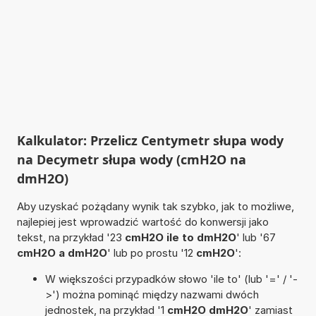
Kalkulator: Przelicz Centymetr słupa wody
na Decymetr słupa wody (cmH2O na
dmH2O)
Aby uzyskać pożądany wynik tak szybko, jak to możliwe,
najlepiej jest wprowadzić wartość do konwersji jako
tekst, na przykład '23
cmH2O ile to dmH2O
' lub '67
cmH2O a dmH2O
' lub po prostu '12
cmH2O
':
W większości przypadków słowo 'ile to' (lub '=' / '-
>') można pominąć między nazwami dwóch
jednostek, na przykład '1
cmH2O dmH2O
' zamiast