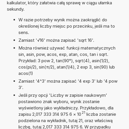
kalkulator, który załatwia całą sprawę w ciągu ułamka
sekundy.
W razie potrzeby wynik można zaokrąglić do
określonej liczby miejsc po przecinku, jeśli ma to
sens.
Zamiast '√16' można zapisać 'sqrt 16'.
Można również używać funkcji matematycznych
sin, asin, pow, acos, exp, atan, cos, tan i sqrt.
Przykład: 3 pow 2, tan(90°), sqrt(4), asin(1/2),
cos(pi/2), sin(π/2), atan(1/4), 2 exp 3, sin(90) lub
acos(1)
Zamiast '4^3' można zapisać '4 exp 3' lub '4 pow
3'.
Jeśli przy opcji 'Liczby w zapisie naukowym'
postawiono znak wyboru, wynik zostanie
wyświetlony jako wykładniczy. Przykładowo, dla
21
zapisu 2,017 333 314 975 6
×
10
liczba zostanie
podzielona na wykładnik, tutaj 21, oraz właściwą
liczbę, tutaj 2,017 333 314 975 6. W przypadku