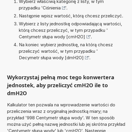
Wybierz właściwą kategorię z listy, w tym
przypadku '
Ciśnienia
'.
Następnie wpisz wartość, którą chcesz przeliczyć.
Wybierz z listy jednostkę odpowiadającą wartości,
którą chcesz przeliczyć, w tym przypadku '
Centymetr słupa wody [cmH2O]
'.
Na koniec wybierz jednostkę, na którą chcesz
przeliczyć wartość, w tym przypadku '
Decymetr słupa wody [dmH2O]
'.
Wykorzystaj pełną moc tego konwertera
jednostek, aby przeliczyć cmH2O ile to
dmH2O
Kalkulator ten pozwala na wprowadzenie wartości do
przeliczenia wraz z oryginalną jednostką miary; na
przykład '998 Centymetr słupa wody'. W ten sposób
można użyć pełną nazwę jednostki lub jej skrótna przykład
'Centymetr słupa wody' lub 'cmH2O'. Następnie