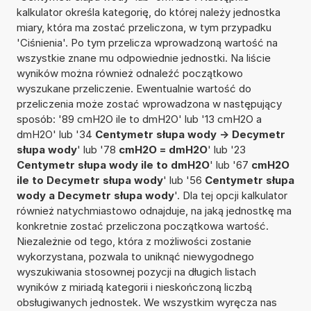
kalkulator określa kategorię, do której należy jednostka
miary, która ma zostać przeliczona, w tym przypadku
'Ciśnienia'. Po tym przelicza wprowadzoną wartość na
wszystkie znane mu odpowiednie jednostki. Na liście
wyników można również odnaleźć początkowo
wyszukane przeliczenie. Ewentualnie wartość do
przeliczenia może zostać wprowadzona w następujący
sposób: '89 cmH2O ile to dmH2O' lub '13 cmH2O a
dmH2O' lub '34
Centymetr słupa wody -> Decymetr
słupa wody
' lub '78
cmH2O = dmH2O
' lub '23
Centymetr słupa wody ile to dmH2O
' lub '67
cmH2O
ile to Decymetr słupa wody
' lub '56
Centymetr słupa
wody a Decymetr słupa wody
'. Dla tej opcji kalkulator
również natychmiastowo odnajduje, na jaką jednostkę ma
konkretnie zostać przeliczona początkowa wartość.
Niezależnie od tego, która z możliwości zostanie
wykorzystana, pozwala to uniknąć niewygodnego
wyszukiwania stosownej pozycji na długich listach
wyników z miriadą kategorii i nieskończoną liczbą
obsługiwanych jednostek. We wszystkim wyręcza nas