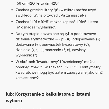
'56 cmH2O ile to dmH2O'.
Zamiast greckiej litery 'µ' (= mikro) można użyć
zwykłego 'u', na przykład uPa zamiast µPa.
Zamiast '1,91 x 10^5' można zapisać 1,91e5. Litera
'e' oznacza 'wykładnik'.
Na tym etapie dozwolone są tylko podstawowe
działania arytmetyczne --- pi (π), odejmowanie (-),
dodawanie (+), pierwiastek kwadratowy (√),
dzielenie (/, :, ÷), mnożenie (*, x), nawiasy i
wykładnik (^)
W skrótach 'kwadratowy' i 'sześcienny' można
pominąć znak '^' w znakach '^2' i '^3'. Centymetry
kwadratowe mogą być zatem zapisywane jako cm2
zamiast cm^2.
lub: Korzystanie z kalkulatora z listami
wyboru