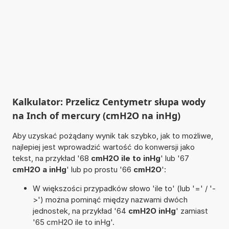
Kalkulator: Przelicz Centymetr słupa wody
na Inch of mercury (cmH2O na inHg)
Aby uzyskać pożądany wynik tak szybko, jak to możliwe,
najlepiej jest wprowadzić wartość do konwersji jako
tekst, na przykład '68
cmH2O ile to inHg
' lub '67
cmH2O a inHg
' lub po prostu '66
cmH2O
':
W większości przypadków słowo 'ile to' (lub '=' / '-
>') można pominąć między nazwami dwóch
jednostek, na przykład '64
cmH2O inHg
' zamiast
'65 cmH2O ile to inHg'.