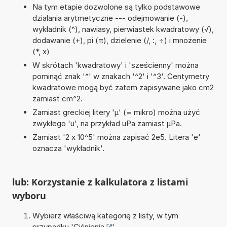
Na tym etapie dozwolone są tylko podstawowe
działania arytmetyczne --- odejmowanie (-),
wykładnik (^), nawiasy, pierwiastek kwadratowy (√),
dodawanie (+), pi (π), dzielenie (/, :, ÷) i mnożenie
(*, x)
W skrótach 'kwadratowy' i 'sześcienny' można
pominąć znak '^' w znakach '^2' i '^3'. Centymetry
kwadratowe mogą być zatem zapisywane jako cm2
zamiast cm^2.
Zamiast greckiej litery 'µ' (= mikro) można użyć
zwykłego 'u', na przykład uPa zamiast µPa.
Zamiast '2 x 10^5' można zapisać 2e5. Litera 'e'
oznacza 'wykładnik'.
lub: Korzystanie z kalkulatora z listami
wyboru
Wybierz właściwą kategorię z listy, w tym
przypadku '
Ciśnienia
'.