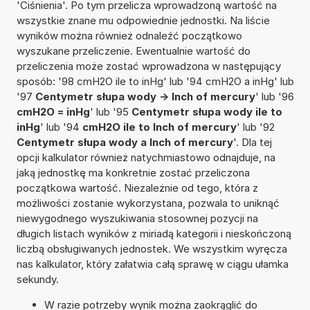
'Ciśnienia'. Po tym przelicza wprowadzoną wartość na
wszystkie znane mu odpowiednie jednostki. Na liście
wyników można również odnaleźć początkowo
wyszukane przeliczenie. Ewentualnie wartość do
przeliczenia może zostać wprowadzona w następujący
sposób: '98 cmH2O ile to inHg' lub '94 cmH2O a inHg' lub
'97
Centymetr słupa wody -> Inch of mercury
' lub '96
cmH2O = inHg
' lub '95
Centymetr słupa wody ile to
inHg
' lub '94
cmH2O ile to Inch of mercury
' lub '92
Centymetr słupa wody a Inch of mercury
'. Dla tej
opcji kalkulator również natychmiastowo odnajduje, na
jaką jednostkę ma konkretnie zostać przeliczona
początkowa wartość. Niezależnie od tego, która z
możliwości zostanie wykorzystana, pozwala to uniknąć
niewygodnego wyszukiwania stosownej pozycji na
długich listach wyników z miriadą kategorii i nieskończoną
liczbą obsługiwanych jednostek. We wszystkim wyręcza
nas kalkulator, który załatwia całą sprawę w ciągu ułamka
sekundy.
W razie potrzeby wynik można zaokrąglić do