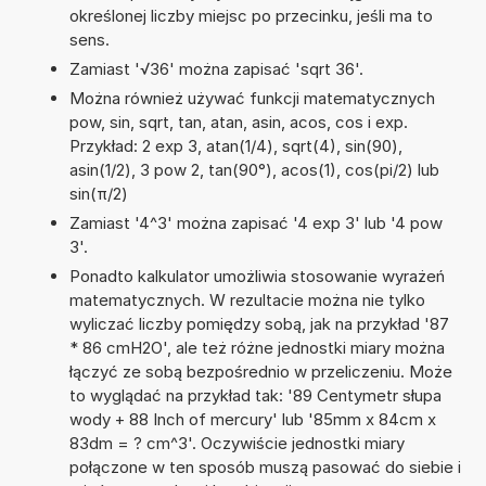
określonej liczby miejsc po przecinku, jeśli ma to
sens.
Zamiast '√36' można zapisać 'sqrt 36'.
Można również używać funkcji matematycznych
pow, sin, sqrt, tan, atan, asin, acos, cos i exp.
Przykład: 2 exp 3, atan(1/4), sqrt(4), sin(90),
asin(1/2), 3 pow 2, tan(90°), acos(1), cos(pi/2) lub
sin(π/2)
Zamiast '4^3' można zapisać '4 exp 3' lub '4 pow
3'.
Ponadto kalkulator umożliwia stosowanie wyrażeń
matematycznych. W rezultacie można nie tylko
wyliczać liczby pomiędzy sobą, jak na przykład '87
* 86 cmH2O', ale też różne jednostki miary można
łączyć ze sobą bezpośrednio w przeliczeniu. Może
to wyglądać na przykład tak: '89 Centymetr słupa
wody + 88 Inch of mercury' lub '85mm x 84cm x
83dm = ? cm^3'. Oczywiście jednostki miary
połączone w ten sposób muszą pasować do siebie i