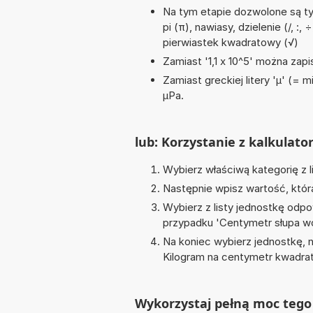
Na tym etapie dozwolone są ty
pi (π), nawiasy, dzielenie (/, :
pierwiastek kwadratowy (√)
Zamiast '1,1 x 10^5' można zapis
Zamiast greckiej litery 'µ' (= 
µPa.
lub: Korzystanie z kalkulato
Wybierz właściwą kategorię z l
Następnie wpisz wartość, któr
Wybierz z listy jednostkę odpo
przypadku '
Centymetr słupa 
Na koniec wybierz jednostkę, 
Kilogram na centymetr kwadra
Wykorzystaj pełną moc tego 