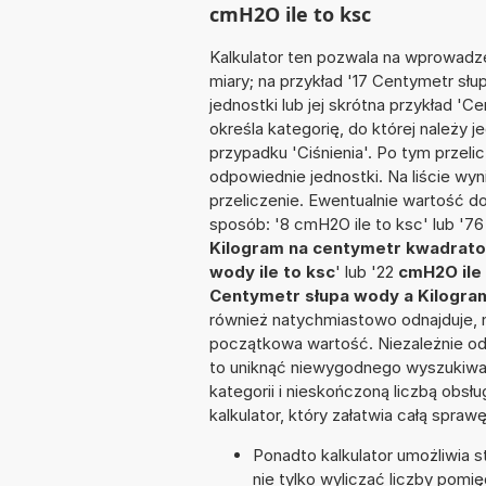
cmH2O ile to ksc
Kalkulator ten pozwala na wprowadze
miary; na przykład '17 Centymetr s
jednostki lub jej skrótna przykład '
określa kategorię, do której należy 
przypadku 'Ciśnienia'. Po tym prze
odpowiednie jednostki. Na liście 
przeliczenie. Ewentualnie wartość 
sposób: '8 cmH2O ile to ksc' lub '7
Kilogram na centymetr kwadrat
wody ile to ksc
' lub '22
cmH2O ile
Centymetr słupa wody a Kilogr
również natychmiastowo odnajduje, n
początkowa wartość. Niezależnie od
to uniknąć niewygodnego wyszukiwani
kategorii i nieskończoną liczbą obs
kalkulator, który załatwia całą spra
Ponadto kalkulator umożliwia
nie tylko wyliczać liczby pomi