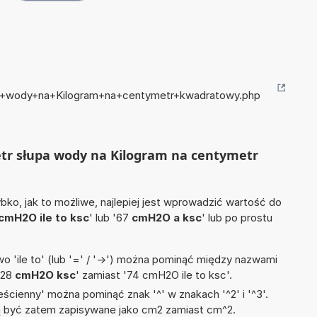
upa+wody+na+Kilogram+na+centymetr+kwadratowy.php
etr słupa wody na Kilogram na centymetr
ko, jak to możliwe, najlepiej jest wprowadzić wartość do
cmH2O ile to ksc
' lub '67
cmH2O a ksc
' lub po prostu
 'ile to' (lub '=' / '->') można pominąć między nazwami
'28
cmH2O ksc
' zamiast '74 cmH2O ile to ksc'.
ścienny' można pominąć znak '^' w znakach '^2' i '^3'.
być zatem zapisywane jako cm2 zamiast cm^2.