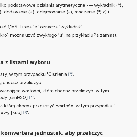
lko podstawowe działania arytmetyczne --- wykładnik (^),
, ÷), dodawanie (+), odejmowanie (-), mnożenie (*, x) i
ać 1,1e5. Litera 'e' oznacza 'wykładnik'.
mikro) można użyć zwykłego 'u', na przykład uPa zamiast
ra z listami wyboru
isty, w tym przypadku '
Ciśnienia
'.
ą chcesz przeliczyć.
wiadającą wartości, którą chcesz przeliczyć, w tym
wody [cmH2O]
'.
na którą chcesz przeliczyć wartość, w tym przypadku '
towy [ksc]
'.
konwertera jednostek, aby przeliczyć