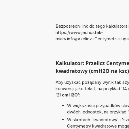
Bezpośredni link do tego kalkulatora:
https://www.jednostek-
miary.info/przelicz+Centymetr+sl
Kalkulator: Przelicz Centym
kwadratowy (cmH2O na ksc)
Aby uzyskać pożądany wynik tak szyb
konwersji jako tekst, na przykład '14
'21
cmH2O
':
W większości przypadków słowo
dwóch jednostek, na przykład 
W skrótach 'kwadratowy' i 'sze
Centymetry kwadratowe mogą 