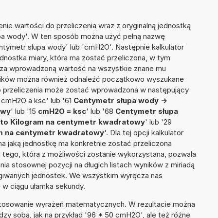
nie wartości do przeliczenia wraz z oryginalną jednostką
łupa wody'. W ten sposób można użyć pełną nazwę
Centymetr słupa wody' lub 'cmH2O'. Następnie kalkulator
jednostka miary, która ma zostać przeliczona, w tym
licza wprowadzoną wartość na wszystkie znane mu
wyników można również odnaleźć początkowo wyszukane
do przeliczenia może zostać wprowadzona w następujący
6 cmH2O a ksc' lub '61
Centymetr słupa wody ->
owy
' lub '15
cmH2O = ksc
' lub '68
Centymetr słupa
 to Kilogram na centymetr kwadratowy
' lub '29
am na centymetr kwadratowy
'. Dla tej opcji kalkulator
a jaką jednostkę ma konkretnie zostać przeliczona
 tego, która z możliwości zostanie wykorzystana, pozwala
a stosownej pozycji na długich listach wyników z miriadą
ługiwanych jednostek. We wszystkim wyręcza nas
wę w ciągu ułamka sekundy.
 stosowanie wyrażeń matematycznych. W rezultacie można
ędzy sobą, jak na przykład '96 * 50 cmH2O', ale też różne