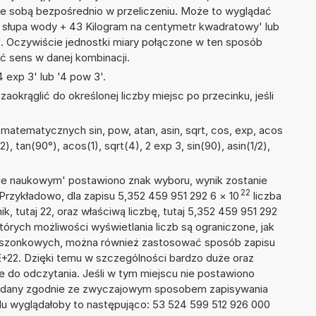
ze sobą bezpośrednio w przeliczeniu. Może to wyglądać
r słupa wody + 43 Kilogram na centymetr kwadratowy' lub
. Oczywiście jednostki miary połączone w ten sposób
ć sens w danej kombinacji.
 exp 3' lub '4 pow 3'.
okrąglić do określonej liczby miejsc po przecinku, jeśli
atematycznych sin, pow, atan, asin, sqrt, cos, exp, acos
/2), tan(90°), acos(1), sqrt(4), 2 exp 3, sin(90), asin(1/2),
isie naukowym' postawiono znak wyboru, wynik zostanie
22
Przykładowo, dla zapisu 5,352 459 951 292 6
×
10
liczba
k, tutaj 22, oraz właściwą liczbę, tutaj 5,352 459 951 292
tórych możliwości wyświetlania liczb są ograniczone, jak
kieszonkowych, można również zastosować sposób zapisu
6E+22. Dzięki temu w szczególności bardzo duże oraz
ze do odczytania. Jeśli w tym miejscu nie postawiono
podany zgodnie ze zwyczajowym sposobem zapisywania
du wyglądałoby to następująco: 53 524 599 512 926 000