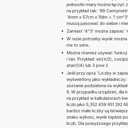
jednostki miary można łączyć 
na przykład tak: '89 Centymet
'4mm x 57cm x 11dm = ? cm^3'
muszą pasować do siebie i mie
Zamiast '4^3' można zapisać '4
W razie potrzeby wynik można za
ma to sens.
Można również używać funkcji m
i tan. Przykład: sin(π/2), cos(pi
atan(1/4) lub 3 pow 2
Jeśli przy opcji 'Liczby w zap
wyświetlony jako wykładniczy. 
zostanie podzielona na wykładni
6. W przypadku urządzeń, dla k
na przykład w kalkulatorach 
liczb jako 5,352 459 951 292 
bardzo małe liczby są łatwiejs
znaku wyboru, wynik będzie 
liczb. Dla powyższego przykła