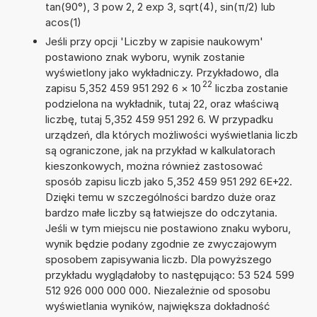
tan(90°), 3 pow 2, 2 exp 3, sqrt(4), sin(π/2) lub
acos(1)
Jeśli przy opcji 'Liczby w zapisie naukowym'
postawiono znak wyboru, wynik zostanie
wyświetlony jako wykładniczy. Przykładowo, dla
22
zapisu 5,352 459 951 292 6
×
10
liczba zostanie
podzielona na wykładnik, tutaj 22, oraz właściwą
liczbę, tutaj 5,352 459 951 292 6. W przypadku
urządzeń, dla których możliwości wyświetlania liczb
są ograniczone, jak na przykład w kalkulatorach
kieszonkowych, można również zastosować
sposób zapisu liczb jako 5,352 459 951 292 6E+22.
Dzięki temu w szczególności bardzo duże oraz
bardzo małe liczby są łatwiejsze do odczytania.
Jeśli w tym miejscu nie postawiono znaku wyboru,
wynik będzie podany zgodnie ze zwyczajowym
sposobem zapisywania liczb. Dla powyższego
przykładu wyglądałoby to następująco: 53 524 599
512 926 000 000 000. Niezależnie od sposobu
wyświetlania wyników, największa dokładność