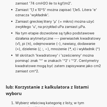
zamiast '74 cmH2O ile to kgf/m2'.
Zamiast '1,1 x 10^5' można zapisać 1,1e5. Litera 'e'
oznacza 'wykładnik'.
Zamiast greckiej litery 'µ' (= mikro) można użyć
zwykłego 'u', na przykład uPa zamiast µPa.
Na tym etapie dozwolone są tylko podstawowe
działania arytmetyczne --- pierwiastek kwadratowy
(√), pi (π), odejmowanie (-), nawiasy, dodawanie
(+), dzielenie (/, :, ÷), mnożenie (*, x) i wykładnik (^)
W skrótach 'kwadratowy' i 'sześcienny' można
pominąć znak '^' w znakach '^2' i '^3'. Centymetry
kwadratowe mogą być zatem zapisywane jako cm2
zamiast cm^2.
lub: Korzystanie z kalkulatora z listami
wyboru
Wybierz właściwą kategorię z listy, w tym