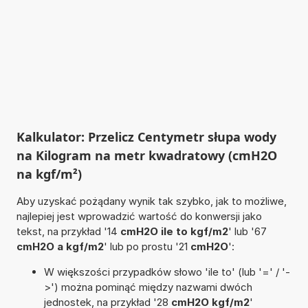
Kalkulator: Przelicz Centymetr słupa wody
na Kilogram na metr kwadratowy (cmH2O
na kgf/m²)
Aby uzyskać pożądany wynik tak szybko, jak to możliwe,
najlepiej jest wprowadzić wartość do konwersji jako
tekst, na przykład '14
cmH2O ile to kgf/m2
' lub '67
cmH2O a kgf/m2
' lub po prostu '21
cmH2O
':
W większości przypadków słowo 'ile to' (lub '=' / '-
>') można pominąć między nazwami dwóch
jednostek, na przykład '28
cmH2O kgf/m2
'