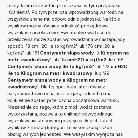
miary, która ma zostać przeliczona, w tym przypadku
'Ciśnienia'. Po tym przelicza wprowadzoną wartość na
wszystkie znane mu odpowiednie jednostki. Na liście
wyników można również odnaleźć początkowo
wyszukane przeliczenie. Ewentualnie wartość do
przeliczenia może zostać wprowadzona w następujący
sposób: '8 cmH2O ile to kgf/m2' lub '76 cmH2O a
kgf/m2' lub '61
Centymetr słupa wody -> Kilogram na
metr kwadratowy
' lub '15
cmH2O = kgf/m2
' lub '68
Centymetr słupa wody ile to kgf/m2
' lub '22
cmH2O
ile to Kilogram na metr kwadratowy
' lub '29
Centymetr słupa wody a Kilogram na metr
kwadratowy
'. Dla tej opcji kalkulator również
natychmiastowo odnajduje, na jaką jednostkę ma
konkretnie zostać przeliczona początkowa wartość.
Niezależnie od tego, która z możliwości zostanie
wykorzystana, pozwala to uniknąć niewygodnego
wyszukiwania stosownej pozycji na długich listach
wyników z miriadą kategorii i nieskończoną liczbą
obsługiwanych jednostek. We wszystkim wyręcza nas