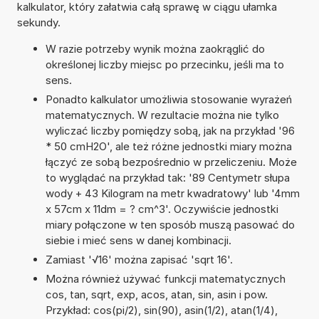
kalkulator, który załatwia całą sprawę w ciągu ułamka
sekundy.
W razie potrzeby wynik można zaokrąglić do
określonej liczby miejsc po przecinku, jeśli ma to
sens.
Ponadto kalkulator umożliwia stosowanie wyrażeń
matematycznych. W rezultacie można nie tylko
wyliczać liczby pomiędzy sobą, jak na przykład '96
* 50 cmH2O', ale też różne jednostki miary można
łączyć ze sobą bezpośrednio w przeliczeniu. Może
to wyglądać na przykład tak: '89 Centymetr słupa
wody + 43 Kilogram na metr kwadratowy' lub '4mm
x 57cm x 11dm = ? cm^3'. Oczywiście jednostki
miary połączone w ten sposób muszą pasować do
siebie i mieć sens w danej kombinacji.
Zamiast '√16' można zapisać 'sqrt 16'.
Można również używać funkcji matematycznych
cos, tan, sqrt, exp, acos, atan, sin, asin i pow.
Przykład: cos(pi/2), sin(90), asin(1/2), atan(1/4),