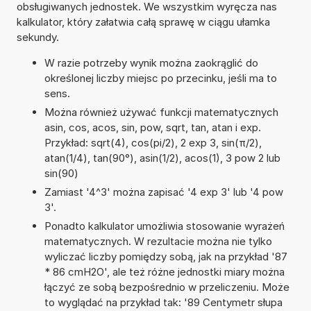
obsługiwanych jednostek. We wszystkim wyręcza nas
kalkulator, który załatwia całą sprawę w ciągu ułamka
sekundy.
W razie potrzeby wynik można zaokrąglić do
określonej liczby miejsc po przecinku, jeśli ma to
sens.
Można również używać funkcji matematycznych
asin, cos, acos, sin, pow, sqrt, tan, atan i exp.
Przykład: sqrt(4), cos(pi/2), 2 exp 3, sin(π/2),
atan(1/4), tan(90°), asin(1/2), acos(1), 3 pow 2 lub
sin(90)
Zamiast '4^3' można zapisać '4 exp 3' lub '4 pow
3'.
Ponadto kalkulator umożliwia stosowanie wyrażeń
matematycznych. W rezultacie można nie tylko
wyliczać liczby pomiędzy sobą, jak na przykład '87
* 86 cmH2O', ale też różne jednostki miary można
łączyć ze sobą bezpośrednio w przeliczeniu. Może
to wyglądać na przykład tak: '89 Centymetr słupa