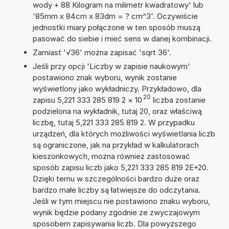
wody + 88 Kilogram na milimetr kwadratowy' lub
'85mm x 84cm x 83dm = ? cm^3'. Oczywiście
jednostki miary połączone w ten sposób muszą
pasować do siebie i mieć sens w danej kombinacji.
Zamiast '√36' można zapisać 'sqrt 36'.
Jeśli przy opcji 'Liczby w zapisie naukowym'
postawiono znak wyboru, wynik zostanie
wyświetlony jako wykładniczy. Przykładowo, dla
20
zapisu 5,221 333 285 819 2
×
10
liczba zostanie
podzielona na wykładnik, tutaj 20, oraz właściwą
liczbę, tutaj 5,221 333 285 819 2. W przypadku
urządzeń, dla których możliwości wyświetlania liczb
są ograniczone, jak na przykład w kalkulatorach
kieszonkowych, można również zastosować
sposób zapisu liczb jako 5,221 333 285 819 2E+20.
Dzięki temu w szczególności bardzo duże oraz
bardzo małe liczby są łatwiejsze do odczytania.
Jeśli w tym miejscu nie postawiono znaku wyboru,
wynik będzie podany zgodnie ze zwyczajowym
sposobem zapisywania liczb. Dla powyższego