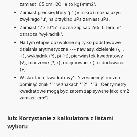
zamiast '65 cmH2O ile to kgf/mm2'.
Zamiast greckiej litery 'µ' (= mikro) można użyć
zwykłego 'u', na przykład uPa zamiast µPa.
Zamiast '2 x 10^5' można zapisać 2e5. Litera 'e'
oznacza 'wykładnik'.
Na tym etapie dozwolone są tylko podstawowe
działania arytmetyczne --- nawiasy, dzielenie (/, :,
÷), wykładnik (^), pi (π), pierwiastek kwadratowy
(√), mnożenie (*, x), odejmowanie (-) i dodawanie
(+)
W skrótach 'kwadratowy' i 'sześcienny' można
pominąć znak '^' w znakach '^2' i '^3'. Centymetry
kwadratowe mogą być zatem zapisywane jako cm2
zamiast cm^2.
lub: Korzystanie z kalkulatora z listami
wyboru