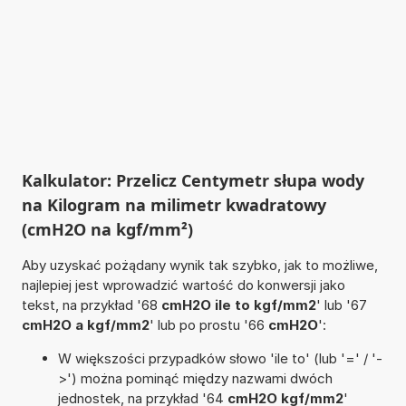
Kalkulator: Przelicz Centymetr słupa wody
na Kilogram na milimetr kwadratowy
(cmH2O na kgf/mm²)
Aby uzyskać pożądany wynik tak szybko, jak to możliwe,
najlepiej jest wprowadzić wartość do konwersji jako
tekst, na przykład '68
cmH2O ile to kgf/mm2
' lub '67
cmH2O a kgf/mm2
' lub po prostu '66
cmH2O
':
W większości przypadków słowo 'ile to' (lub '=' / '-
>') można pominąć między nazwami dwóch
jednostek, na przykład '64
cmH2O kgf/mm2
'