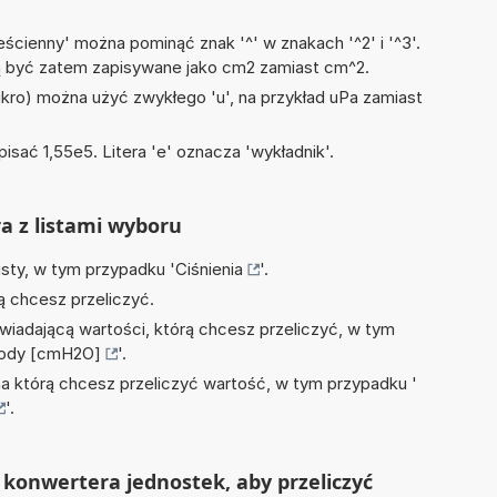
ścienny' można pominąć znak '^' w znakach '^2' i '^3'.
być zatem zapisywane jako cm2 zamiast cm^2.
mikro) można użyć zwykłego 'u', na przykład uPa zamiast
isać 1,55e5. Litera 'e' oznacza 'wykładnik'.
ra z listami wyboru
isty, w tym przypadku '
Ciśnienia
'.
ą chcesz przeliczyć.
wiadającą wartości, którą chcesz przeliczyć, w tym
wody [cmH2O]
'.
na którą chcesz przeliczyć wartość, w tym przypadku '
'.
konwertera jednostek, aby przeliczyć