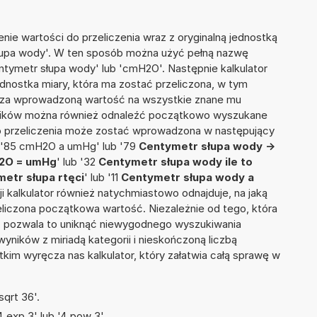
nie wartości do przeliczenia wraz z oryginalną jednostką
słupa wody'. W ten sposób można użyć pełną nazwę
Centymetr słupa wody' lub 'cmH2O'. Następnie kalkulator
jednostka miary, która ma zostać przeliczona, w tym
licza wprowadzoną wartość na wszystkie znane mu
wyników można również odnaleźć początkowo wyszukane
do przeliczenia może zostać wprowadzona w następujący
b '85 cmH2O a umHg' lub '79
Centymetr słupa wody ->
2O = umHg
' lub '32
Centymetr słupa wody ile to
etr słupa rtęci
' lub '11
Centymetr słupa wody a
pcji kalkulator również natychmiastowo odnajduje, na jaką
liczona początkowa wartość. Niezależnie od tego, która
, pozwala to uniknąć niewygodnego wyszukiwania
wyników z miriadą kategorii i nieskończoną liczbą
im wyręcza nas kalkulator, który załatwia całą sprawę w
qrt 36'.
 exp 3' lub '4 pow 3'.