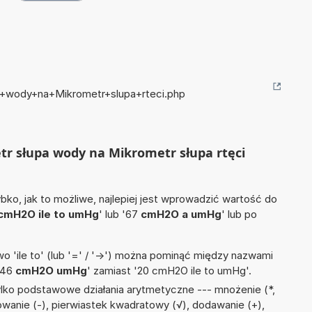
pa+wody+na+Mikrometr+slupa+rteci.php
etr słupa wody na Mikrometr słupa rtęci
ko, jak to możliwe, najlepiej jest wprowadzić wartość do
cmH2O ile to umHg
' lub '67
cmH2O a umHg
' lub po
 'ile to' (lub '=' / '->') można pominąć między nazwami
'46
cmH2O umHg
' zamiast '20 cmH2O ile to umHg'.
lko podstawowe działania arytmetyczne --- mnożenie (*,
mowanie (-), pierwiastek kwadratowy (√), dodawanie (+),