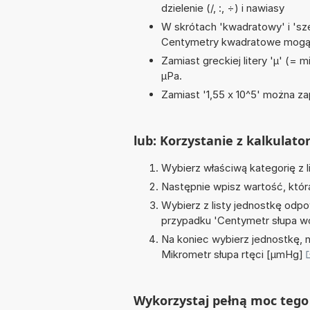
dzielenie (/, :, ÷) i nawiasy
W skrótach 'kwadratowy' i 'sze
Centymetry kwadratowe mogą 
Zamiast greckiej litery 'µ' (= 
µPa.
Zamiast '1,55 x 10^5' można zap
lub: Korzystanie z kalkulato
Wybierz właściwą kategorię z l
Następnie wpisz wartość, któr
Wybierz z listy jednostkę odpo
przypadku '
Centymetr słupa 
Na koniec wybierz jednostkę, 
Mikrometr słupa rtęci [µmHg]
Wykorzystaj pełną moc tego 