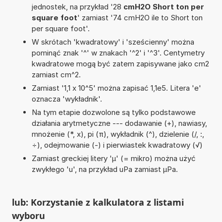
jednostek, na przykład '28
cmH2O Short ton per
square foot
' zamiast '74 cmH2O ile to Short ton
per square foot'.
W skrótach 'kwadratowy' i 'sześcienny' można
pominąć znak '^' w znakach '^2' i '^3'. Centymetry
kwadratowe mogą być zatem zapisywane jako cm2
zamiast cm^2.
Zamiast '1,1 x 10^5' można zapisać 1,1e5. Litera 'e'
oznacza 'wykładnik'.
Na tym etapie dozwolone są tylko podstawowe
działania arytmetyczne --- dodawanie (+), nawiasy,
mnożenie (*, x), pi (π), wykładnik (^), dzielenie (/, :,
÷), odejmowanie (-) i pierwiastek kwadratowy (√)
Zamiast greckiej litery 'µ' (= mikro) można użyć
zwykłego 'u', na przykład uPa zamiast µPa.
lub: Korzystanie z kalkulatora z listami
wyboru