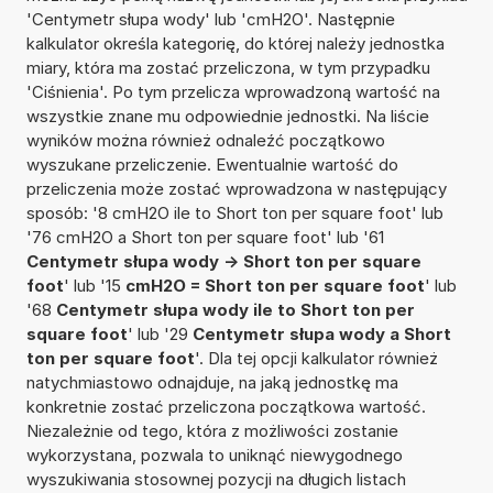
'Centymetr słupa wody' lub 'cmH2O'. Następnie
kalkulator określa kategorię, do której należy jednostka
miary, która ma zostać przeliczona, w tym przypadku
'Ciśnienia'. Po tym przelicza wprowadzoną wartość na
wszystkie znane mu odpowiednie jednostki. Na liście
wyników można również odnaleźć początkowo
wyszukane przeliczenie. Ewentualnie wartość do
przeliczenia może zostać wprowadzona w następujący
sposób: '8 cmH2O ile to Short ton per square foot' lub
'76 cmH2O a Short ton per square foot' lub '61
Centymetr słupa wody -> Short ton per square
foot
' lub '15
cmH2O = Short ton per square foot
' lub
'68
Centymetr słupa wody ile to Short ton per
square foot
' lub '29
Centymetr słupa wody a Short
ton per square foot
'. Dla tej opcji kalkulator również
natychmiastowo odnajduje, na jaką jednostkę ma
konkretnie zostać przeliczona początkowa wartość.
Niezależnie od tego, która z możliwości zostanie
wykorzystana, pozwala to uniknąć niewygodnego
wyszukiwania stosownej pozycji na długich listach