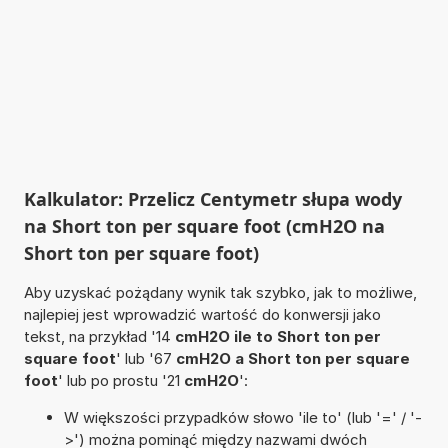
Kalkulator: Przelicz Centymetr słupa wody
na Short ton per square foot (cmH2O na
Short ton per square foot)
Aby uzyskać pożądany wynik tak szybko, jak to możliwe,
najlepiej jest wprowadzić wartość do konwersji jako
tekst, na przykład '14
cmH2O ile to Short ton per
square foot
' lub '67
cmH2O a Short ton per square
foot
' lub po prostu '21
cmH2O
':
W większości przypadków słowo 'ile to' (lub '=' / '-
>') można pominąć między nazwami dwóch