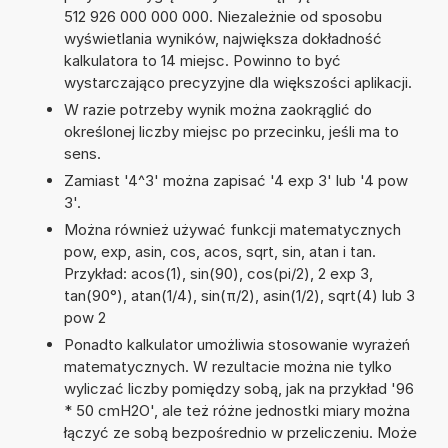
512 926 000 000 000. Niezależnie od sposobu
wyświetlania wyników, największa dokładność
kalkulatora to 14 miejsc. Powinno to być
wystarczająco precyzyjne dla większości aplikacji.
W razie potrzeby wynik można zaokrąglić do
określonej liczby miejsc po przecinku, jeśli ma to
sens.
Zamiast '4^3' można zapisać '4 exp 3' lub '4 pow
3'.
Można również używać funkcji matematycznych
pow, exp, asin, cos, acos, sqrt, sin, atan i tan.
Przykład: acos(1), sin(90), cos(pi/2), 2 exp 3,
tan(90°), atan(1/4), sin(π/2), asin(1/2), sqrt(4) lub 3
pow 2
Ponadto kalkulator umożliwia stosowanie wyrażeń
matematycznych. W rezultacie można nie tylko
wyliczać liczby pomiędzy sobą, jak na przykład '96
* 50 cmH2O', ale też różne jednostki miary można
łączyć ze sobą bezpośrednio w przeliczeniu. Może