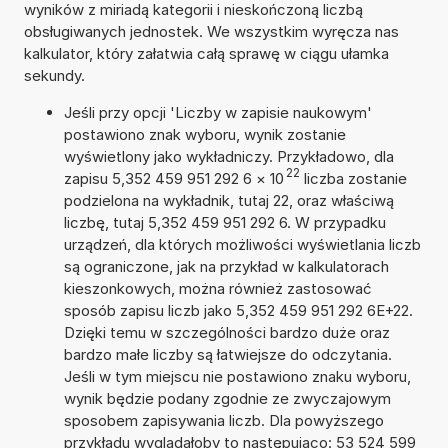
wyników z miriadą kategorii i nieskończoną liczbą
obsługiwanych jednostek. We wszystkim wyręcza nas
kalkulator, który załatwia całą sprawę w ciągu ułamka
sekundy.
Jeśli przy opcji 'Liczby w zapisie naukowym'
postawiono znak wyboru, wynik zostanie
wyświetlony jako wykładniczy. Przykładowo, dla
22
zapisu 5,352 459 951 292 6
×
10
liczba zostanie
podzielona na wykładnik, tutaj 22, oraz właściwą
liczbę, tutaj 5,352 459 951 292 6. W przypadku
urządzeń, dla których możliwości wyświetlania liczb
są ograniczone, jak na przykład w kalkulatorach
kieszonkowych, można również zastosować
sposób zapisu liczb jako 5,352 459 951 292 6E+22.
Dzięki temu w szczególności bardzo duże oraz
bardzo małe liczby są łatwiejsze do odczytania.
Jeśli w tym miejscu nie postawiono znaku wyboru,
wynik będzie podany zgodnie ze zwyczajowym
sposobem zapisywania liczb. Dla powyższego
przykładu wyglądałoby to następująco: 53 524 599