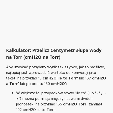
Kalkulator: Przelicz Centymetr słupa wody
na Torr (cmH2O na Torr)
Aby uzyskać pożądany wynik tak szybko, jak to możliwe,
najlepiej jest wprowadzić wartość do konwersji jako
tekst, na przykład '5
cmH2O ile to Torr
' lub '67
cmH2O
a Torr
' lub po prostu '30
cmH2O
':
W większości przypadków słowo 'ile to' (lub '=' / '-
>') można pominąć między nazwami dwóch
jednostek, na przykład '55
cmH2O Torr
' zamiast
'92 cmH2O ile to Torr'.