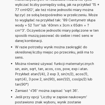
wyliczać liczby pomiędzy sobą, jak na przykład '15 *
77 cmH2O', ale też różne jednostki miary można
łączyć ze sobą bezpośrednio w przeliczeniu. Może
to wyglądać na przykład tak: '89 Centymetr słupa
wody + 52 Torr' lub '40mm x 3cm x 65dm = ?
cm^3'. Oczywiście jednostki miary połączone w ten
sposób muszą pasować do siebie i mieć sens w
danej kombinacji.
W razie potrzeby wynik można zaokrąglić do
określonej liczby miejsc po przecinku, jeśli ma to
sens.
Można również używać funkcji matematycznych
sin, asin, sqrt, tan, acos, cos, pow, exp i atan.
Przykład: atan(1/4), 2 exp 3, sin(π/2), acos(1),
sqrt(4), 3 pow 2, sin(90), asin(1/2), cos(pi/2) lub
tan(90°)
Zamiast '√36' można zapisać 'sqrt 36'.
Jeśli przy opcji 'Liczby w zapisie naukowym'
postawiono znak wyboru, wynik zostanie