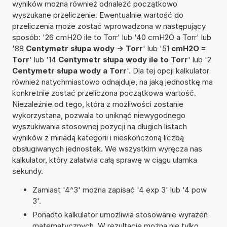
wyników można również odnaleźć początkowo
wyszukane przeliczenie. Ewentualnie wartość do
przeliczenia może zostać wprowadzona w następujący
sposób: '26 cmH2O ile to Torr' lub '40 cmH2O a Torr' lub
'88
Centymetr słupa wody -> Torr
' lub '51
cmH2O =
Torr
' lub '14
Centymetr słupa wody ile to Torr
' lub '2
Centymetr słupa wody a Torr
'. Dla tej opcji kalkulator
również natychmiastowo odnajduje, na jaką jednostkę ma
konkretnie zostać przeliczona początkowa wartość.
Niezależnie od tego, która z możliwości zostanie
wykorzystana, pozwala to uniknąć niewygodnego
wyszukiwania stosownej pozycji na długich listach
wyników z miriadą kategorii i nieskończoną liczbą
obsługiwanych jednostek. We wszystkim wyręcza nas
kalkulator, który załatwia całą sprawę w ciągu ułamka
sekundy.
Zamiast '4^3' można zapisać '4 exp 3' lub '4 pow
3'.
Ponadto kalkulator umożliwia stosowanie wyrażeń
matematycznych. W rezultacie można nie tylko