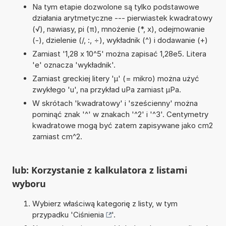
Na tym etapie dozwolone są tylko podstawowe
działania arytmetyczne --- pierwiastek kwadratowy
(√), nawiasy, pi (π), mnożenie (*, x), odejmowanie
(-), dzielenie (/, :, ÷), wykładnik (^) i dodawanie (+)
Zamiast '1,28 x 10^5' można zapisać 1,28e5. Litera
'e' oznacza 'wykładnik'.
Zamiast greckiej litery 'µ' (= mikro) można użyć
zwykłego 'u', na przykład uPa zamiast µPa.
W skrótach 'kwadratowy' i 'sześcienny' można
pominąć znak '^' w znakach '^2' i '^3'. Centymetry
kwadratowe mogą być zatem zapisywane jako cm2
zamiast cm^2.
lub: Korzystanie z kalkulatora z listami
wyboru
Wybierz właściwą kategorię z listy, w tym
przypadku '
Ciśnienia
'.