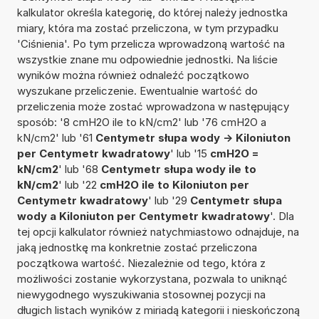
kalkulator określa kategorię, do której należy jednostka
miary, która ma zostać przeliczona, w tym przypadku
'Ciśnienia'. Po tym przelicza wprowadzoną wartość na
wszystkie znane mu odpowiednie jednostki. Na liście
wyników można również odnaleźć początkowo
wyszukane przeliczenie. Ewentualnie wartość do
przeliczenia może zostać wprowadzona w następujący
sposób: '8 cmH2O ile to kN/cm2' lub '76 cmH2O a
kN/cm2' lub '61
Centymetr słupa wody -> Kiloniuton
per Centymetr kwadratowy
' lub '15
cmH2O =
kN/cm2
' lub '68
Centymetr słupa wody ile to
kN/cm2
' lub '22
cmH2O ile to Kiloniuton per
Centymetr kwadratowy
' lub '29
Centymetr słupa
wody a Kiloniuton per Centymetr kwadratowy
'. Dla
tej opcji kalkulator również natychmiastowo odnajduje, na
jaką jednostkę ma konkretnie zostać przeliczona
początkowa wartość. Niezależnie od tego, która z
możliwości zostanie wykorzystana, pozwala to uniknąć
niewygodnego wyszukiwania stosownej pozycji na
długich listach wyników z miriadą kategorii i nieskończoną