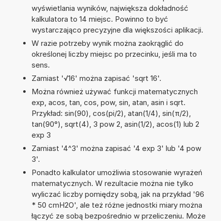
wyświetlania wyników, największa dokładność
kalkulatora to 14 miejsc. Powinno to być
wystarczająco precyzyjne dla większości aplikacji.
W razie potrzeby wynik można zaokrąglić do
określonej liczby miejsc po przecinku, jeśli ma to
sens.
Zamiast '√16' można zapisać 'sqrt 16'.
Można również używać funkcji matematycznych
exp, acos, tan, cos, pow, sin, atan, asin i sqrt.
Przykład: sin(90), cos(pi/2), atan(1/4), sin(π/2),
tan(90°), sqrt(4), 3 pow 2, asin(1/2), acos(1) lub 2
exp 3
Zamiast '4^3' można zapisać '4 exp 3' lub '4 pow
3'.
Ponadto kalkulator umożliwia stosowanie wyrażeń
matematycznych. W rezultacie można nie tylko
wyliczać liczby pomiędzy sobą, jak na przykład '96
* 50 cmH2O', ale też różne jednostki miary można
łączyć ze sobą bezpośrednio w przeliczeniu. Może