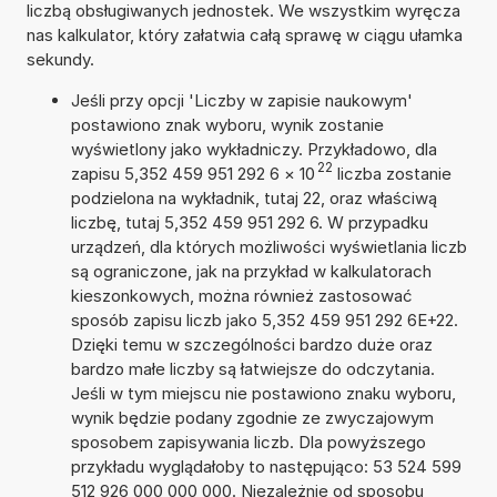
liczbą obsługiwanych jednostek. We wszystkim wyręcza
nas kalkulator, który załatwia całą sprawę w ciągu ułamka
sekundy.
Jeśli przy opcji 'Liczby w zapisie naukowym'
postawiono znak wyboru, wynik zostanie
wyświetlony jako wykładniczy. Przykładowo, dla
22
zapisu 5,352 459 951 292 6
×
10
liczba zostanie
podzielona na wykładnik, tutaj 22, oraz właściwą
liczbę, tutaj 5,352 459 951 292 6. W przypadku
urządzeń, dla których możliwości wyświetlania liczb
są ograniczone, jak na przykład w kalkulatorach
kieszonkowych, można również zastosować
sposób zapisu liczb jako 5,352 459 951 292 6E+22.
Dzięki temu w szczególności bardzo duże oraz
bardzo małe liczby są łatwiejsze do odczytania.
Jeśli w tym miejscu nie postawiono znaku wyboru,
wynik będzie podany zgodnie ze zwyczajowym
sposobem zapisywania liczb. Dla powyższego
przykładu wyglądałoby to następująco: 53 524 599
512 926 000 000 000. Niezależnie od sposobu