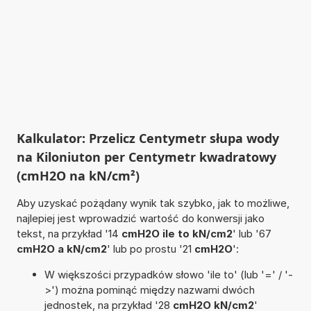
Kalkulator: Przelicz Centymetr słupa wody
na Kiloniuton per Centymetr kwadratowy
(cmH2O na kN/cm²)
Aby uzyskać pożądany wynik tak szybko, jak to możliwe,
najlepiej jest wprowadzić wartość do konwersji jako
tekst, na przykład '14
cmH2O ile to kN/cm2
' lub '67
cmH2O a kN/cm2
' lub po prostu '21
cmH2O
':
W większości przypadków słowo 'ile to' (lub '=' / '-
>') można pominąć między nazwami dwóch
jednostek, na przykład '28
cmH2O kN/cm2
'