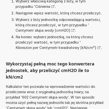
Wybierz właściwą kategorię z listy, w tym
przypadku '
Ciśnienia
'.
Następnie wpisz wartość, którą chcesz przeliczyć.
Wybierz z listy jednostkę odpowiadającą wartości,
którą chcesz przeliczyć, w tym przypadku '
Centymetr słupa wody [cmH2O]
'.
Na koniec wybierz jednostkę, na którą chcesz
przeliczyć wartość, w tym przypadku '
Kiloniuton per Centymetr kwadratowy [kN/cm²]
'.
Wykorzystaj pełną moc tego konwertera
jednostek, aby przeliczyć cmH2O ile to
kN/cm2
Kalkulator ten pozwala na wprowadzenie wartości do
przeliczenia wraz z oryginalną jednostką miary; na
przykład '602 Centymetr słupa wody'. W ten sposób
można użyć pełną nazwę jednostki lub jej skrótna przykład
'Centymetr słupa wody' lub 'cmH2O'. Następnie