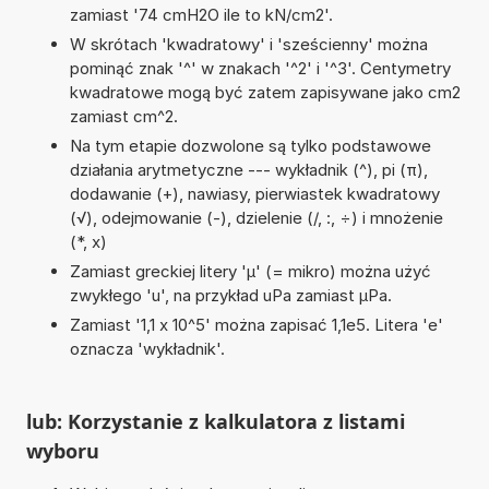
zamiast '74 cmH2O ile to kN/cm2'.
W skrótach 'kwadratowy' i 'sześcienny' można
pominąć znak '^' w znakach '^2' i '^3'. Centymetry
kwadratowe mogą być zatem zapisywane jako cm2
zamiast cm^2.
Na tym etapie dozwolone są tylko podstawowe
działania arytmetyczne --- wykładnik (^), pi (π),
dodawanie (+), nawiasy, pierwiastek kwadratowy
(√), odejmowanie (-), dzielenie (/, :, ÷) i mnożenie
(*, x)
Zamiast greckiej litery 'µ' (= mikro) można użyć
zwykłego 'u', na przykład uPa zamiast µPa.
Zamiast '1,1 x 10^5' można zapisać 1,1e5. Litera 'e'
oznacza 'wykładnik'.
lub: Korzystanie z kalkulatora z listami
wyboru