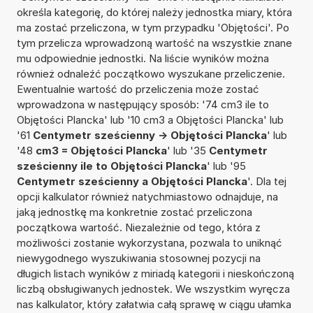
określa kategorię, do której należy jednostka miary, która
ma zostać przeliczona, w tym przypadku 'Objętości'. Po
tym przelicza wprowadzoną wartość na wszystkie znane
mu odpowiednie jednostki. Na liście wyników można
również odnaleźć początkowo wyszukane przeliczenie.
Ewentualnie wartość do przeliczenia może zostać
wprowadzona w następujący sposób: '74 cm3 ile to
Objętości Plancka' lub '10 cm3 a Objętości Plancka' lub
'61
Centymetr sześcienny -> Objętości Plancka
' lub
'48
cm3 = Objętości Plancka
' lub '35
Centymetr
sześcienny ile to Objętości Plancka
' lub '95
Centymetr sześcienny a Objętości Plancka
'. Dla tej
opcji kalkulator również natychmiastowo odnajduje, na
jaką jednostkę ma konkretnie zostać przeliczona
początkowa wartość. Niezależnie od tego, która z
możliwości zostanie wykorzystana, pozwala to uniknąć
niewygodnego wyszukiwania stosownej pozycji na
długich listach wyników z miriadą kategorii i nieskończoną
liczbą obsługiwanych jednostek. We wszystkim wyręcza
nas kalkulator, który załatwia całą sprawę w ciągu ułamka