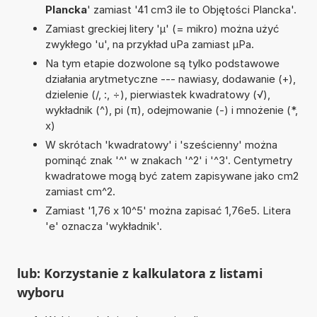
Plancka
' zamiast '41 cm3 ile to Objętości Plancka'.
Zamiast greckiej litery 'µ' (= mikro) można użyć
zwykłego 'u', na przykład uPa zamiast µPa.
Na tym etapie dozwolone są tylko podstawowe
działania arytmetyczne --- nawiasy, dodawanie (+),
dzielenie (/, :, ÷), pierwiastek kwadratowy (√),
wykładnik (^), pi (π), odejmowanie (-) i mnożenie (*,
x)
W skrótach 'kwadratowy' i 'sześcienny' można
pominąć znak '^' w znakach '^2' i '^3'. Centymetry
kwadratowe mogą być zatem zapisywane jako cm2
zamiast cm^2.
Zamiast '1,76 x 10^5' można zapisać 1,76e5. Litera
'e' oznacza 'wykładnik'.
lub: Korzystanie z kalkulatora z listami
wyboru