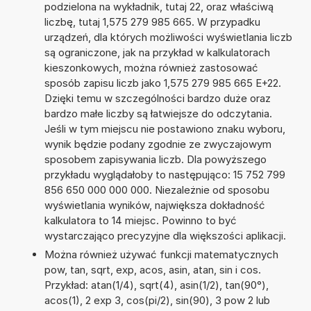
podzielona na wykładnik, tutaj 22, oraz właściwą
liczbę, tutaj 1,575 279 985 665. W przypadku
urządzeń, dla których możliwości wyświetlania liczb
są ograniczone, jak na przykład w kalkulatorach
kieszonkowych, można również zastosować
sposób zapisu liczb jako 1,575 279 985 665 E+22.
Dzięki temu w szczególności bardzo duże oraz
bardzo małe liczby są łatwiejsze do odczytania.
Jeśli w tym miejscu nie postawiono znaku wyboru,
wynik będzie podany zgodnie ze zwyczajowym
sposobem zapisywania liczb. Dla powyższego
przykładu wyglądałoby to następująco: 15 752 799
856 650 000 000 000. Niezależnie od sposobu
wyświetlania wyników, największa dokładność
kalkulatora to 14 miejsc. Powinno to być
wystarczająco precyzyjne dla większości aplikacji.
Można również używać funkcji matematycznych
pow, tan, sqrt, exp, acos, asin, atan, sin i cos.
Przykład: atan(1/4), sqrt(4), asin(1/2), tan(90°),
acos(1), 2 exp 3, cos(pi/2), sin(90), 3 pow 2 lub