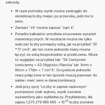
sekundy.
W razie potrzeby wynik można zaokrąglić do
określonej liczby miejsc po przecinku, jeśli ma to
sens.
Zamiast '√4' można zapisać 'sqrt 4'.
Ponadto kalkulator umożliwia stosowanie wyrażeń
matematycznych. W rezultacie można nie tylko
wyliczać liczby pomiędzy sobą, jak na przykład '30
* 17 cm3', ale też różne jednostki miary można
łączyć ze sobą bezpośrednio w przeliczeniu. Może
to wyglądać na przykład tak: '56 Centymetr
sześcienny + 43 Objętości Plancka' lub '4mm x
90cm x 77dm = ? cm^3'. Oczywiście jednostki
miary połączone w ten sposób muszą pasować do
siebie i mieć sens w danej kombinacji.
Jeśli przy opcji 'Liczby w zapisie naukowym'
postawiono znak wyboru, wynik zostanie
wyświetlony jako wykładniczy. Przykładowo, dla
22
zapisu 1,575 279 985 665
×
10
liczba zostanie