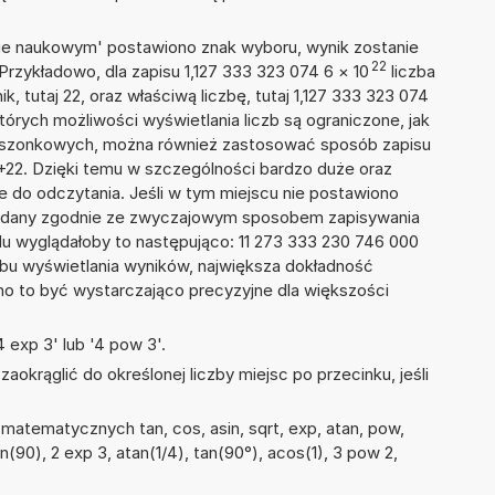
isie naukowym' postawiono znak wyboru, wynik zostanie
22
Przykładowo, dla zapisu 1,127 333 323 074 6
×
10
liczba
k, tutaj 22, oraz właściwą liczbę, tutaj 1,127 333 323 074
tórych możliwości wyświetlania liczb są ograniczone, jak
kieszonkowych, można również zastosować sposób zapisu
E+22. Dzięki temu w szczególności bardzo duże oraz
ze do odczytania. Jeśli w tym miejscu nie postawiono
podany zgodnie ze zwyczajowym sposobem zapisywania
du wyglądałoby to następująco: 11 273 333 230 746 000
bu wyświetlania wyników, największa dokładność
nno to być wystarczająco precyzyjne dla większości
 exp 3' lub '4 pow 3'.
okrąglić do określonej liczby miejsc po przecinku, jeśli
matematycznych tan, cos, asin, sqrt, exp, atan, pow,
sin(90), 2 exp 3, atan(1/4), tan(90°), acos(1), 3 pow 2,