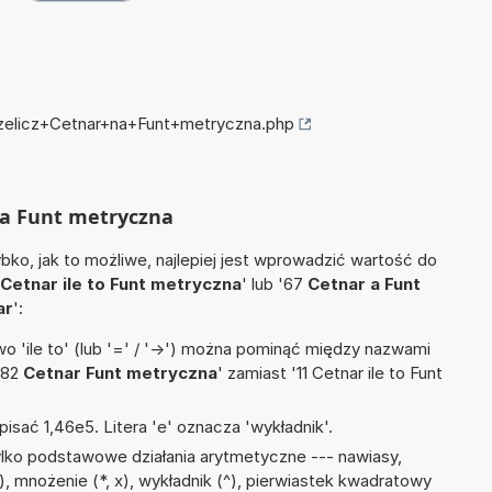
rzelicz+Cetnar+na+Funt+metryczna.php
 na Funt metryczna
ko, jak to możliwe, najlepiej jest wprowadzić wartość do
Cetnar ile to Funt metryczna
' lub '67
Cetnar a Funt
ar
':
 'ile to' (lub '=' / '->') można pominąć między nazwami
'82
Cetnar Funt metryczna
' zamiast '11 Cetnar ile to Funt
isać 1,46e5. Litera 'e' oznacza 'wykładnik'.
lko podstawowe działania arytmetyczne --- nawiasy,
 ÷), mnożenie (*, x), wykładnik (^), pierwiastek kwadratowy