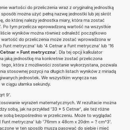
nie wartości do przeliczenia wraz z oryginalną jednostką
n sposób można użyć pełną nazwę jednostki lub jej skrót
ię, do której należy jednostka miary, która ma zostać
'. Po tym przelicza wprowadzoną wartość na wszystkie
 liście wyników można również odnaleźć początkowo
e wartość do przeliczenia może zostać wprowadzona w
o Funt metryczna' lub '4 Cetnar a Funt metryczna' lub '16
Cetnar = Funt metryczna
'. Dla tej opcji kalkulator
a jaką jednostkę ma konkretnie zostać przeliczona
 tego, która z możliwości zostanie wykorzystana, pozwala
a stosownej pozycji na długich listach wyników z miriadą
ługiwanych jednostek. We wszystkim wyręcza nas
wę w ciągu ułamka sekundy.
rt 9'.
 stosowanie wyrażeń matematycznych. W rezultacie można
dzy sobą, jak na przykład '33 * 5 Cetnar', ale też różne
ze sobą bezpośrednio w przeliczeniu. Może to wyglądać
 61 Funt metryczna' lub '76mm x 48cm x 20dm = ? cm^3'.
łączone w ten sposób muszą pasować do siebie i mieć