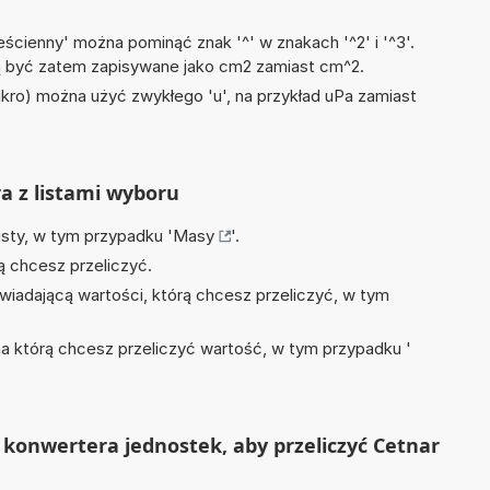
ścienny' można pominąć znak '^' w znakach '^2' i '^3'.
być zatem zapisywane jako cm2 zamiast cm^2.
mikro) można użyć zwykłego 'u', na przykład uPa zamiast
ra z listami wyboru
isty, w tym przypadku '
Masy
'.
ą chcesz przeliczyć.
wiadającą wartości, którą chcesz przeliczyć, w tym
na którą chcesz przeliczyć wartość, w tym przypadku '
konwertera jednostek, aby przeliczyć Cetnar