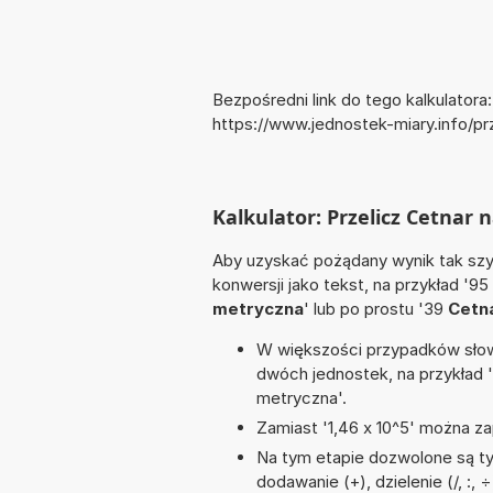
Bezpośredni link do tego kalkulatora:
https://www.jednostek-miary.info/p
Kalkulator: Przelicz Cetnar
Aby uzyskać pożądany wynik tak szyb
konwersji jako tekst, na przykład '95
metryczna
' lub po prostu '39
Cetn
W większości przypadków słowo
dwóch jednostek, na przykład 
metryczna'.
Zamiast '1,46 x 10^5' można zap
Na tym etapie dozwolone są ty
dodawanie (+), dzielenie (/, :,