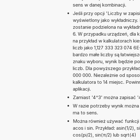
sens w danej kombinacji.
Jeśli przy opcji 'Liczby w zap
wyświetlony jako wykładniczy. 
zostanie podzielona na wykładni
6. W przypadku urządzeń, dla k
na przykład w kalkulatorach 
liczb jako 1,127 333 323 074 6
bardzo małe liczby są łatwiejs
znaku wyboru, wynik będzie 
liczb. Dla powyższego przykła
000 000. Niezależnie od sposo
kalkulatora to 14 miejsc. Powi
aplikacji.
Zamiast '4^3' można zapisać '4
W razie potrzeby wynik można za
ma to sens.
Można również używać funkcji 
acos i sin. Przykład: asin(1/2), 
cos(pi/2), sin(π/2) lub sqrt(4)