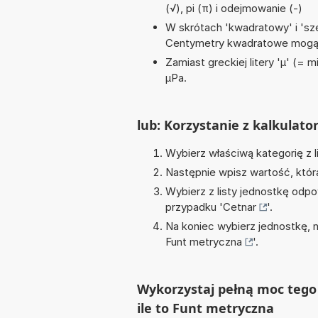
(√), pi (π) i odejmowanie (-)
W skrótach 'kwadratowy' i 'sze
Centymetry kwadratowe mogą 
Zamiast greckiej litery 'µ' (= 
µPa.
lub: Korzystanie z kalkulato
Wybierz właściwą kategorię z l
Następnie wpisz wartość, któr
Wybierz z listy jednostkę odpo
przypadku '
Cetnar
'.
Na koniec wybierz jednostkę, 
Funt metryczna
'.
Wykorzystaj pełną moc tego 
ile to Funt metryczna