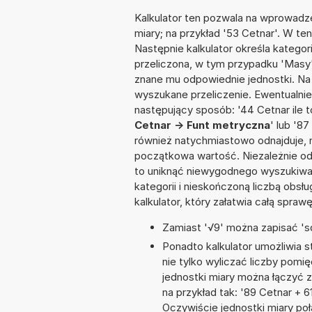
Kalkulator ten pozwala na wprowadze
miary; na przykład '53 Cetnar'. W te
Następnie kalkulator określa kategor
przeliczona, w tym przypadku 'Masy
znane mu odpowiednie jednostki. Na
wyszukane przeliczenie. Ewentualni
następujący sposób: '44 Cetnar ile t
Cetnar -> Funt metryczna
' lub '87
również natychmiastowo odnajduje, n
początkowa wartość. Niezależnie od
to uniknąć niewygodnego wyszukiwani
kategorii i nieskończoną liczbą obs
kalkulator, który załatwia całą spra
Zamiast '√9' można zapisać 'sq
Ponadto kalkulator umożliwia
nie tylko wyliczać liczby pomię
jednostki miary można łączyć 
na przykład tak: '89 Cetnar +
Oczywiście jednostki miary po