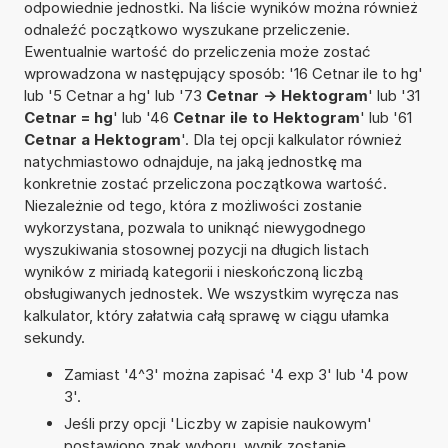
odpowiednie jednostki. Na liście wyników można również
odnaleźć początkowo wyszukane przeliczenie.
Ewentualnie wartość do przeliczenia może zostać
wprowadzona w następujący sposób: '16 Cetnar ile to hg'
lub '5 Cetnar a hg' lub '73
Cetnar -> Hektogram
' lub '31
Cetnar = hg
' lub '46
Cetnar ile to Hektogram
' lub '61
Cetnar a Hektogram
'. Dla tej opcji kalkulator również
natychmiastowo odnajduje, na jaką jednostkę ma
konkretnie zostać przeliczona początkowa wartość.
Niezależnie od tego, która z możliwości zostanie
wykorzystana, pozwala to uniknąć niewygodnego
wyszukiwania stosownej pozycji na długich listach
wyników z miriadą kategorii i nieskończoną liczbą
obsługiwanych jednostek. We wszystkim wyręcza nas
kalkulator, który załatwia całą sprawę w ciągu ułamka
sekundy.
Zamiast '4^3' można zapisać '4 exp 3' lub '4 pow
3'.
Jeśli przy opcji 'Liczby w zapisie naukowym'
postawiono znak wyboru, wynik zostanie