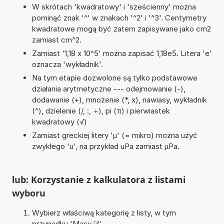
W skrótach 'kwadratowy' i 'sześcienny' można
pominąć znak '^' w znakach '^2' i '^3'. Centymetry
kwadratowe mogą być zatem zapisywane jako cm2
zamiast cm^2.
Zamiast '1,18 x 10^5' można zapisać 1,18e5. Litera 'e'
oznacza 'wykładnik'.
Na tym etapie dozwolone są tylko podstawowe
działania arytmetyczne --- odejmowanie (-),
dodawanie (+), mnożenie (*, x), nawiasy, wykładnik
(^), dzielenie (/, :, ÷), pi (π) i pierwiastek
kwadratowy (√)
Zamiast greckiej litery 'µ' (= mikro) można użyć
zwykłego 'u', na przykład uPa zamiast µPa.
lub: Korzystanie z kalkulatora z listami
wyboru
Wybierz właściwą kategorię z listy, w tym
przypadku '
Masy
'.