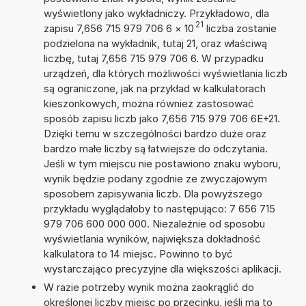
wyświetlony jako wykładniczy. Przykładowo, dla
21
zapisu 7,656 715 979 706 6
×
10
liczba zostanie
podzielona na wykładnik, tutaj 21, oraz właściwą
liczbę, tutaj 7,656 715 979 706 6. W przypadku
urządzeń, dla których możliwości wyświetlania liczb
są ograniczone, jak na przykład w kalkulatorach
kieszonkowych, można również zastosować
sposób zapisu liczb jako 7,656 715 979 706 6E+21.
Dzięki temu w szczególności bardzo duże oraz
bardzo małe liczby są łatwiejsze do odczytania.
Jeśli w tym miejscu nie postawiono znaku wyboru,
wynik będzie podany zgodnie ze zwyczajowym
sposobem zapisywania liczb. Dla powyższego
przykładu wyglądałoby to następująco: 7 656 715
979 706 600 000 000. Niezależnie od sposobu
wyświetlania wyników, największa dokładność
kalkulatora to 14 miejsc. Powinno to być
wystarczająco precyzyjne dla większości aplikacji.
W razie potrzeby wynik można zaokrąglić do
określonej liczby miejsc po przecinku, jeśli ma to