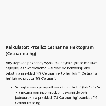
Kalkulator: Przelicz Cetnar na Hektogram
(Cetnar na hg)
Aby uzyskać pożądany wynik tak szybko, jak to możliwe,
najlepiej jest wprowadzić wartość do konwersji jako
tekst, na przykład '43
Cetnar ile to hg
' lub '1
Cetnar a
hg
' lub po prostu '58
Cetnar
':
W większości przypadków słowo 'ile to' (lub '=' / '-
>') można pominąć między nazwami dwóch
jednostek, na przykład '73
Cetnar hg
' zamiast '16
Cetnar ile to hg'.