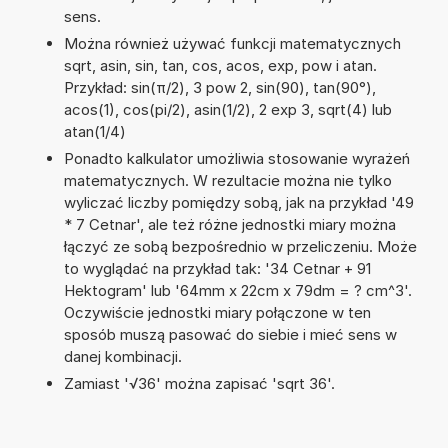
sens.
Można również używać funkcji matematycznych
sqrt, asin, sin, tan, cos, acos, exp, pow i atan.
Przykład: sin(π/2), 3 pow 2, sin(90), tan(90°),
acos(1), cos(pi/2), asin(1/2), 2 exp 3, sqrt(4) lub
atan(1/4)
Ponadto kalkulator umożliwia stosowanie wyrażeń
matematycznych. W rezultacie można nie tylko
wyliczać liczby pomiędzy sobą, jak na przykład '49
* 7 Cetnar', ale też różne jednostki miary można
łączyć ze sobą bezpośrednio w przeliczeniu. Może
to wyglądać na przykład tak: '34 Cetnar + 91
Hektogram' lub '64mm x 22cm x 79dm = ? cm^3'.
Oczywiście jednostki miary połączone w ten
sposób muszą pasować do siebie i mieć sens w
danej kombinacji.
Zamiast '√36' można zapisać 'sqrt 36'.