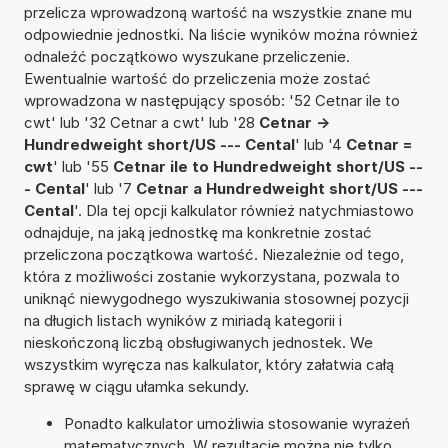
przelicza wprowadzoną wartość na wszystkie znane mu
odpowiednie jednostki. Na liście wyników można również
odnaleźć początkowo wyszukane przeliczenie.
Ewentualnie wartość do przeliczenia może zostać
wprowadzona w następujący sposób: '52 Cetnar ile to
cwt' lub '32 Cetnar a cwt' lub '28
Cetnar ->
Hundredweight short/US --- Cental
' lub '4
Cetnar =
cwt
' lub '55
Cetnar ile to Hundredweight short/US --
- Cental
' lub '7
Cetnar a Hundredweight short/US ---
Cental
'. Dla tej opcji kalkulator również natychmiastowo
odnajduje, na jaką jednostkę ma konkretnie zostać
przeliczona początkowa wartość. Niezależnie od tego,
która z możliwości zostanie wykorzystana, pozwala to
uniknąć niewygodnego wyszukiwania stosownej pozycji
na długich listach wyników z miriadą kategorii i
nieskończoną liczbą obsługiwanych jednostek. We
wszystkim wyręcza nas kalkulator, który załatwia całą
sprawę w ciągu ułamka sekundy.
Ponadto kalkulator umożliwia stosowanie wyrażeń
matematycznych. W rezultacie można nie tylko