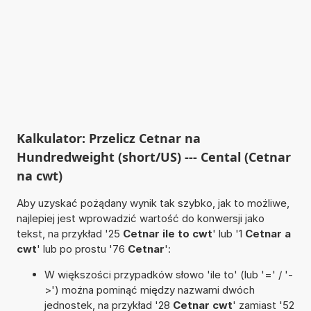
Kalkulator: Przelicz Cetnar na
Hundredweight (short/US) --- Cental (Cetnar
na cwt)
Aby uzyskać pożądany wynik tak szybko, jak to możliwe,
najlepiej jest wprowadzić wartość do konwersji jako
tekst, na przykład '25
Cetnar ile to cwt
' lub '1
Cetnar a
cwt
' lub po prostu '76
Cetnar
':
W większości przypadków słowo 'ile to' (lub '=' / '-
>') można pominąć między nazwami dwóch
jednostek, na przykład '28
Cetnar cwt
' zamiast '52