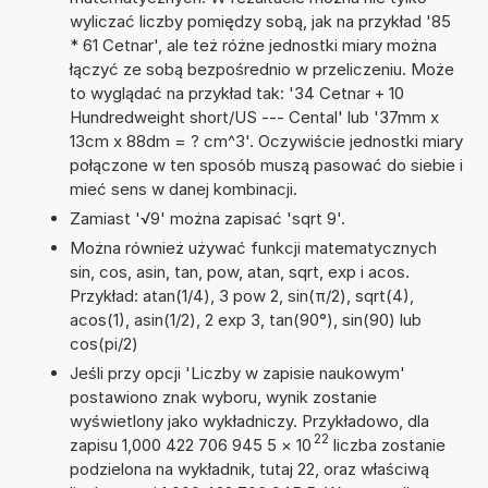
wyliczać liczby pomiędzy sobą, jak na przykład '85
* 61 Cetnar', ale też różne jednostki miary można
łączyć ze sobą bezpośrednio w przeliczeniu. Może
to wyglądać na przykład tak: '34 Cetnar + 10
Hundredweight short/US --- Cental' lub '37mm x
13cm x 88dm = ? cm^3'. Oczywiście jednostki miary
połączone w ten sposób muszą pasować do siebie i
mieć sens w danej kombinacji.
Zamiast '√9' można zapisać 'sqrt 9'.
Można również używać funkcji matematycznych
sin, cos, asin, tan, pow, atan, sqrt, exp i acos.
Przykład: atan(1/4), 3 pow 2, sin(π/2), sqrt(4),
acos(1), asin(1/2), 2 exp 3, tan(90°), sin(90) lub
cos(pi/2)
Jeśli przy opcji 'Liczby w zapisie naukowym'
postawiono znak wyboru, wynik zostanie
wyświetlony jako wykładniczy. Przykładowo, dla
22
zapisu 1,000 422 706 945 5
×
10
liczba zostanie
podzielona na wykładnik, tutaj 22, oraz właściwą