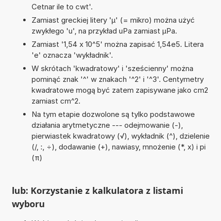
Cetnar ile to cwt'.
Zamiast greckiej litery 'µ' (= mikro) można użyć
zwykłego 'u', na przykład uPa zamiast µPa.
Zamiast '1,54 x 10^5' można zapisać 1,54e5. Litera
'e' oznacza 'wykładnik'.
W skrótach 'kwadratowy' i 'sześcienny' można
pominąć znak '^' w znakach '^2' i '^3'. Centymetry
kwadratowe mogą być zatem zapisywane jako cm2
zamiast cm^2.
Na tym etapie dozwolone są tylko podstawowe
działania arytmetyczne --- odejmowanie (-),
pierwiastek kwadratowy (√), wykładnik (^), dzielenie
(/, :, ÷), dodawanie (+), nawiasy, mnożenie (*, x) i pi
(π)
lub: Korzystanie z kalkulatora z listami
wyboru