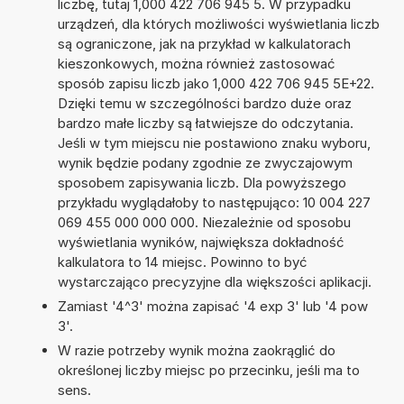
liczbę, tutaj 1,000 422 706 945 5. W przypadku
urządzeń, dla których możliwości wyświetlania liczb
są ograniczone, jak na przykład w kalkulatorach
kieszonkowych, można również zastosować
sposób zapisu liczb jako 1,000 422 706 945 5E+22.
Dzięki temu w szczególności bardzo duże oraz
bardzo małe liczby są łatwiejsze do odczytania.
Jeśli w tym miejscu nie postawiono znaku wyboru,
wynik będzie podany zgodnie ze zwyczajowym
sposobem zapisywania liczb. Dla powyższego
przykładu wyglądałoby to następująco: 10 004 227
069 455 000 000 000. Niezależnie od sposobu
wyświetlania wyników, największa dokładność
kalkulatora to 14 miejsc. Powinno to być
wystarczająco precyzyjne dla większości aplikacji.
Zamiast '4^3' można zapisać '4 exp 3' lub '4 pow
3'.
W razie potrzeby wynik można zaokrąglić do
określonej liczby miejsc po przecinku, jeśli ma to
sens.