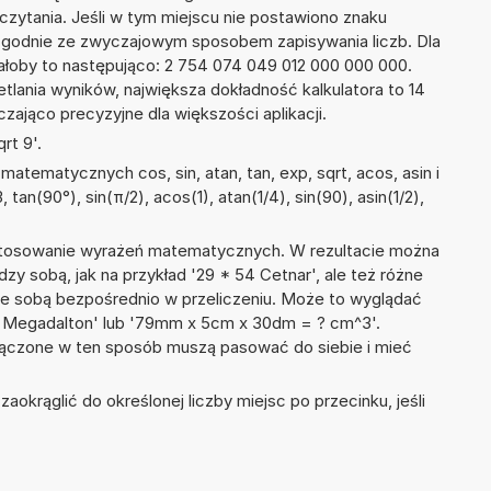
dczytania. Jeśli w tym miejscu nie postawiono znaku
zgodnie ze zwyczajowym sposobem zapisywania liczb. Dla
łoby to następująco: 2 754 074 049 012 000 000 000.
tlania wyników, największa dokładność kalkulatora to 14
zająco precyzyjne dla większości aplikacji.
rt 9'.
atematycznych cos, sin, atan, tan, exp, sqrt, acos, asin i
 tan(90°), sin(π/2), acos(1), atan(1/4), sin(90), asin(1/2),
 stosowanie wyrażeń matematycznych. W rezultacie można
dzy sobą, jak na przykład '29 * 54 Cetnar', ale też różne
ze sobą bezpośrednio w przeliczeniu. Może to wyglądać
 4 Megadalton' lub '79mm x 5cm x 30dm = ? cm^3'.
łączone w ten sposób muszą pasować do siebie i mieć
okrąglić do określonej liczby miejsc po przecinku, jeśli