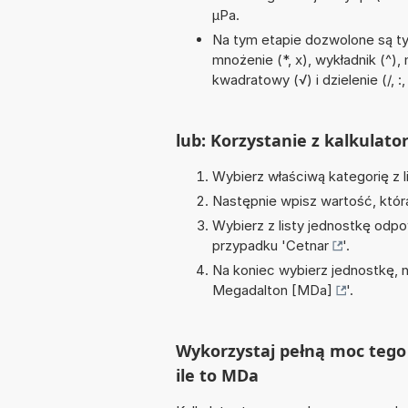
µPa.
Na tym etapie dozwolone są ty
mnożenie (*, x), wykładnik (^)
kwadratowy (√) i dzielenie (/, :,
lub: Korzystanie z kalkulato
Wybierz właściwą kategorię z l
Następnie wpisz wartość, któr
Wybierz z listy jednostkę odpo
przypadku '
Cetnar
'.
Na koniec wybierz jednostkę, 
Megadalton [MDa]
'.
Wykorzystaj pełną moc tego 
ile to MDa