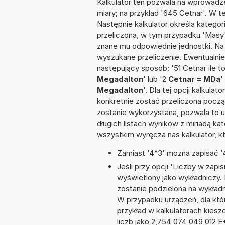
Kalkulator ten pozwala na wprowadze
miary; na przykład '645 Cetnar'. W t
Następnie kalkulator określa kategor
przeliczona, w tym przypadku 'Masy
znane mu odpowiednie jednostki. Na
wyszukane przeliczenie. Ewentualni
następujący sposób: '51 Cetnar ile t
Megadalton
' lub '2
Cetnar = MDa
'
Megadalton
'. Dla tej opcji kalkul
konkretnie zostać przeliczona począ
zostanie wykorzystana, pozwala to 
długich listach wyników z miriadą ka
wszystkim wyręcza nas kalkulator, k
Zamiast '4^3' można zapisać '4
Jeśli przy opcji 'Liczby w zap
wyświetlony jako wykładniczy.
zostanie podzielona na wykładni
W przypadku urządzeń, dla któr
przykład w kalkulatorach kie
liczb jako 2,754 074 049 012 