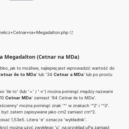
rzelicz+Cetnar+na+Megadalton.php
 na Megadalton (Cetnar na MDa)
ko, jak to możliwe, najlepiej jest wprowadzić wartość do
etnar ile to MDa
' lub '34
Cetnar a MDa
' lub po prostu
 'ile to' (lub '=' / '->') można pominąć między nazwami
'10
Cetnar MDa
' zamiast '84 Cetnar ile to MDa'.
ścienny' można pominąć znak '^' w znakach '^2' i '^3'.
być zatem zapisywane jako cm2 zamiast cm^2.
isać 1,53e5. Litera 'e' oznacza 'wykładnik'.
mikro) można użyć zwykłego 'u', na przykład uPa zamiast