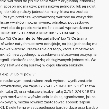
nie wartości do przeliczenia wraz z oryginalną jednostką
en sposób można użyć pełną nazwę jednostki lub jej skrót
ię, do której należy jednostka miary, która ma zostać
'. Po tym przelicza wprowadzoną wartość na wszystkie
 liście wyników można również odnaleźć początkowo
e wartość do przeliczenia może zostać wprowadzona w
o MDa' lub '78 Cetnar a MDa' lub '76
Cetnar ->
 lub '52
Cetnar ile to Megadalton
' lub '3
Cetnar a
ator również natychmiastowo odnajduje, na jaką jednostkę ma
tkowa wartość. Niezależnie od tego, która z możliwości
uniknąć niewygodnego wyszukiwania stosownej pozycji na
tegorii i nieskończoną liczbą obsługiwanych jednostek. We
tóry załatwia całą sprawę w ciągu ułamka sekundy.
 exp 3' lub '4 pow 3'.
isie naukowym' postawiono znak wyboru, wynik zostanie
21
 Przykładowo, dla zapisu 2,754 074 049 012
×
10
liczba
k, tutaj 21, oraz właściwą liczbę, tutaj 2,754 074 049 012.
ych możliwości wyświetlania liczb są ograniczone, jak na
szonkowych, można również zastosować sposób zapisu
E+21. Dzięki temu w szczególności bardzo duże oraz bardzo