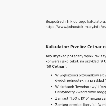
Bezpośredni link do tego kalkulatora:
https://www.jednostek-miary.info/p
Kalkulator: Przelicz Cetnar
Aby uzyskać pożądany wynik tak szyb
konwersji jako tekst, na przykład '9
C
'59
Cetnar
':
W większości przypadków słowo
dwóch jednostek, na przykład 
W skrótach 'kwadratowy' i 'sze
Centymetry kwadratowe mogą 
Zamiast '1,53 x 10^5' można zap
Zamiast greckiej litery 'µ' (= 