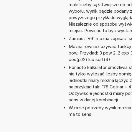
małe liczby są łatwiejsze do o
wyboru, wynik będzie podany 
powyższego przykładu wygląda
Niezależnie od sposobu wyświe
miejsc. Powinno to być wystarc
Zamiast '√9' można zapisać 'sq
Można również używać funkcji m
pow. Przykład: 3 pow 2, 2 exp 3,
cos(pi/2) lub sqrt(4)
Ponadto kalkulator umożliwia
nie tylko wyliczać liczby pomię
jednostki miary można łączyć 
na przykład tak: '78 Cetnar +
Oczywiście jednostki miary po
sens w danej kombinacji.
W razie potrzeby wynik można za
ma to sens.