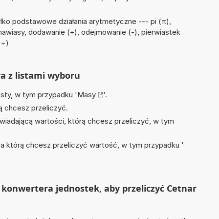
lko podstawowe działania arytmetyczne --- pi (π),
, nawiasy, dodawanie (+), odejmowanie (-), pierwiastek
 ÷)
ra z listami wyboru
isty, w tym przypadku '
Masy
'.
ą chcesz przeliczyć.
wiadającą wartości, którą chcesz przeliczyć, w tym
na którą chcesz przeliczyć wartość, w tym przypadku '
konwertera jednostek, aby przeliczyć Cetnar