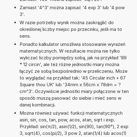
Zamiast '4^3' można zapisać '4 exp 3' lub '4 pow
3'.
W razie potrzeby wynik można zaokrąglić do
określonej liczby miejsc po przecinku, jeśli ma to
sens.
Ponadto kalkulator umożliwia stosowanie wyrażeń
matematycznych. W rezultacie można nie tylko
wyliczać liczby pomiędzy sobą, jak na przykład '89
* 12 circin', ale też różne jednostki miary można
łączyć ze sobą bezpośrednio w przeliczeniu. Może
to wyglądać na przykład tak: '45 Circular inch + 67
Square thou UK' lub '34mm x 56cm x 78dm = ?
cm^3'. Oczywiście jednostki miary połączone w ten
sposób muszą pasować do siebie i mieć sens w
danej kombinacji.
Można również używać funkcji matematycznych
asin, sin, cos, tan, pow, acos, atan, sqrt i exp.
Przykład: sin(π/2), asin(1/2), sin(90), tan(90°), 2 exp
3, sqrt(4), cos(pi/2), 3 pow 2, atan(1/4) lub acos(1)