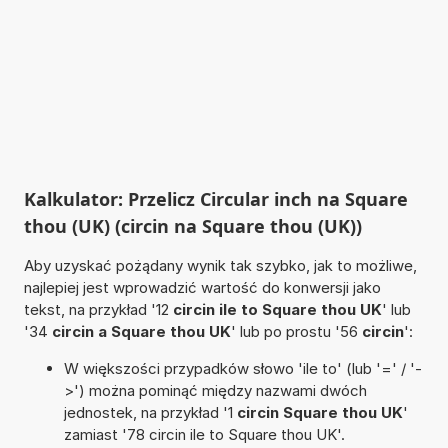
Kalkulator: Przelicz Circular inch na Square
thou (UK) (circin na Square thou (UK))
Aby uzyskać pożądany wynik tak szybko, jak to możliwe,
najlepiej jest wprowadzić wartość do konwersji jako
tekst, na przykład '12
circin ile to Square thou UK
' lub
'34
circin a Square thou UK
' lub po prostu '56
circin
':
W większości przypadków słowo 'ile to' (lub '=' / '-
>') można pominąć między nazwami dwóch
jednostek, na przykład '1
circin Square thou UK
'
zamiast '78 circin ile to Square thou UK'.