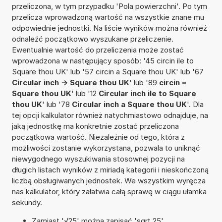
przeliczona, w tym przypadku 'Pola powierzchni'. Po tym
przelicza wprowadzoną wartość na wszystkie znane mu
odpowiednie jednostki. Na liście wyników można również
odnaleźć początkowo wyszukane przeliczenie.
Ewentualnie wartość do przeliczenia może zostać
wprowadzona w następujący sposób: '45 circin ile to
Square thou UK' lub '57 circin a Square thou UK' lub '67
Circular inch -> Square thou UK
' lub '89
circin =
Square thou UK
' lub '12
Circular inch ile to Square
thou UK
' lub '78
Circular inch a Square thou UK
'. Dla
tej opcji kalkulator również natychmiastowo odnajduje, na
jaką jednostkę ma konkretnie zostać przeliczona
początkowa wartość. Niezależnie od tego, która z
możliwości zostanie wykorzystana, pozwala to uniknąć
niewygodnego wyszukiwania stosownej pozycji na
długich listach wyników z miriadą kategorii i nieskończoną
liczbą obsługiwanych jednostek. We wszystkim wyręcza
nas kalkulator, który załatwia całą sprawę w ciągu ułamka
sekundy.
Zamiast '√25' można zapisać 'sqrt 25'.