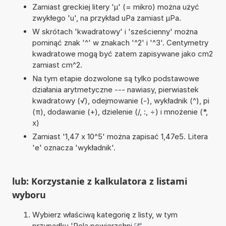
Zamiast greckiej litery 'µ' (= mikro) można użyć
zwykłego 'u', na przykład uPa zamiast µPa.
W skrótach 'kwadratowy' i 'sześcienny' można
pominąć znak '^' w znakach '^2' i '^3'. Centymetry
kwadratowe mogą być zatem zapisywane jako cm2
zamiast cm^2.
Na tym etapie dozwolone są tylko podstawowe
działania arytmetyczne --- nawiasy, pierwiastek
kwadratowy (√), odejmowanie (-), wykładnik (^), pi
(π), dodawanie (+), dzielenie (/, :, ÷) i mnożenie (*,
x)
Zamiast '1,47 x 10^5' można zapisać 1,47e5. Litera
'e' oznacza 'wykładnik'.
lub: Korzystanie z kalkulatora z listami
wyboru
Wybierz właściwą kategorię z listy, w tym
przypadku '
Pola powierzchni
'.