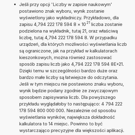
Jeśli przy opcji 'Liczby w zapisie naukowym'
postawiono znak wyboru, wynik zostanie
wyświetlony jako wykładniczy. Przykładowo, dla
21
zapisu 4,794 222 178 594 8
×
10
liczba zostanie
podzielona na wykładnik, tutaj 21, oraz właściwą
liczbę, tutaj 4,794 222 178 594 8. W przypadku
urządzeń, dla których możliwości wyświetlania liczb
są ograniczone, jak na przykład w kalkulatorach
kieszonkowych, można również zastosować
sposób zapisu liczb jako 4,794 222 178 594 8E+21.
Dzięki temu w szczególności bardzo duże oraz
bardzo małe liczby są łatwiejsze do odczytania.
Jeśli w tym miejscu nie postawiono znaku wyboru,
wynik będzie podany zgodnie ze zwyczajowym
sposobem zapisywania liczb. Dla powyższego
przykładu wyglądałoby to następująco: 4 794 222
178 594 800 000 000. Niezależnie od sposobu
wyświetlania wyników, największa dokładność
kalkulatora to 14 miejsc. Powinno to być
wystarczająco precyzyjne dla większości aplikacji.