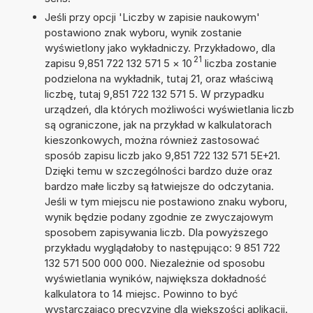
Jeśli przy opcji 'Liczby w zapisie naukowym'
postawiono znak wyboru, wynik zostanie
wyświetlony jako wykładniczy. Przykładowo, dla
21
zapisu 9,851 722 132 571 5
×
10
liczba zostanie
podzielona na wykładnik, tutaj 21, oraz właściwą
liczbę, tutaj 9,851 722 132 571 5. W przypadku
urządzeń, dla których możliwości wyświetlania liczb
są ograniczone, jak na przykład w kalkulatorach
kieszonkowych, można również zastosować
sposób zapisu liczb jako 9,851 722 132 571 5E+21.
Dzięki temu w szczególności bardzo duże oraz
bardzo małe liczby są łatwiejsze do odczytania.
Jeśli w tym miejscu nie postawiono znaku wyboru,
wynik będzie podany zgodnie ze zwyczajowym
sposobem zapisywania liczb. Dla powyższego
przykładu wyglądałoby to następująco: 9 851 722
132 571 500 000 000. Niezależnie od sposobu
wyświetlania wyników, największa dokładność
kalkulatora to 14 miejsc. Powinno to być
wystarczająco precyzyjne dla większości aplikacji.