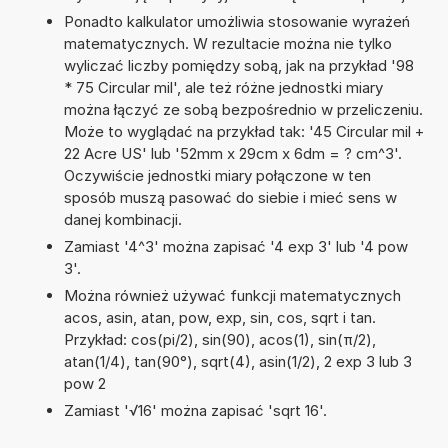
Ponadto kalkulator umożliwia stosowanie wyrażeń
matematycznych. W rezultacie można nie tylko
wyliczać liczby pomiędzy sobą, jak na przykład '98
* 75 Circular mil', ale też różne jednostki miary
można łączyć ze sobą bezpośrednio w przeliczeniu.
Może to wyglądać na przykład tak: '45 Circular mil +
22 Acre US' lub '52mm x 29cm x 6dm = ? cm^3'.
Oczywiście jednostki miary połączone w ten
sposób muszą pasować do siebie i mieć sens w
danej kombinacji.
Zamiast '4^3' można zapisać '4 exp 3' lub '4 pow
3'.
Można również używać funkcji matematycznych
acos, asin, atan, pow, exp, sin, cos, sqrt i tan.
Przykład: cos(pi/2), sin(90), acos(1), sin(π/2),
atan(1/4), tan(90°), sqrt(4), asin(1/2), 2 exp 3 lub 3
pow 2
Zamiast '√16' można zapisać 'sqrt 16'.