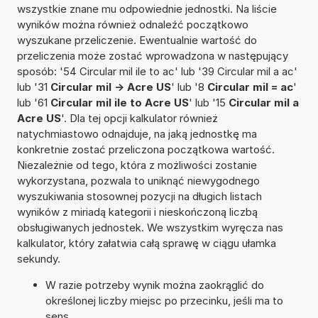
wszystkie znane mu odpowiednie jednostki. Na liście
wyników można również odnaleźć początkowo
wyszukane przeliczenie. Ewentualnie wartość do
przeliczenia może zostać wprowadzona w następujący
sposób: '54 Circular mil ile to ac' lub '39 Circular mil a ac'
lub '31
Circular mil -> Acre US
' lub '8
Circular mil = ac
'
lub '61
Circular mil ile to Acre US
' lub '15
Circular mil a
Acre US
'. Dla tej opcji kalkulator również
natychmiastowo odnajduje, na jaką jednostkę ma
konkretnie zostać przeliczona początkowa wartość.
Niezależnie od tego, która z możliwości zostanie
wykorzystana, pozwala to uniknąć niewygodnego
wyszukiwania stosownej pozycji na długich listach
wyników z miriadą kategorii i nieskończoną liczbą
obsługiwanych jednostek. We wszystkim wyręcza nas
kalkulator, który załatwia całą sprawę w ciągu ułamka
sekundy.
W razie potrzeby wynik można zaokrąglić do
określonej liczby miejsc po przecinku, jeśli ma to
sens.