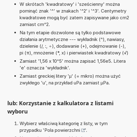
W skrótach 'kwadratowy' i 'sześcienny' można
pominąć znak '^' w znakach '^2' i '^3'. Centymetry
kwadratowe mogą być zatem zapisywane jako cm2
zamiast cm^2.
Na tym etapie dozwolone są tylko podstawowe
działania arytmetyczne --- wykładnik (^), nawiasy,
dzielenie (/, :, ÷), dodawanie (+), odejmowanie (-),
pi (π), mnożenie (*, x) i pierwiastek kwadratowy (√)
Zamiast '1,56 x 10^5' można zapisać 1,56e5. Litera
'e' oznacza 'wykładnik'.
Zamiast greckiej litery 'µ' (= mikro) można użyć
zwykłego 'u', na przykład uPa zamiast µPa.
lub: Korzystanie z kalkulatora z listami
wyboru
Wybierz właściwą kategorię z listy, w tym
przypadku '
Pola powierzchni
'.