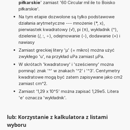
piłkarskie
' zamiast '60 Circular mil ile to Boisko
piłkarskie'.
Na tym etapie dozwolone są tylko podstawowe
działania arytmetyczne --- mnożenie (*, x),
pierwiastek kwadratowy (√), pi (π), wykładnik (^),
dzielenie (/, :, ÷), odejmowanie (-), dodawanie (+) i
nawiasy
Zamiast greckiej litery 'µ' (= mikro) można użyć
zwykłego 'u', na przykład uPa zamiast µPa.
W skrótach 'kwadratowy' i 'sześcienny' można
pominąć znak '^' w znakach '^2' i '^3'. Centymetry
kwadratowe mogą być zatem zapisywane jako cm2
zamiast cm^2.
Zamiast '1,29 x 10^5' można zapisać 1,29e5. Litera
'e' oznacza 'wykładnik'.
lub: Korzystanie z kalkulatora z listami
wyboru