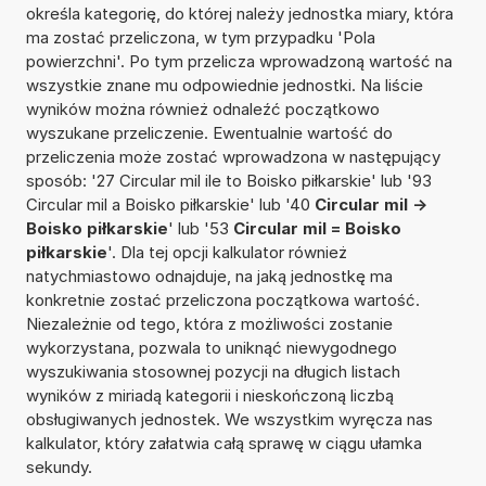
określa kategorię, do której należy jednostka miary, która
ma zostać przeliczona, w tym przypadku 'Pola
powierzchni'. Po tym przelicza wprowadzoną wartość na
wszystkie znane mu odpowiednie jednostki. Na liście
wyników można również odnaleźć początkowo
wyszukane przeliczenie. Ewentualnie wartość do
przeliczenia może zostać wprowadzona w następujący
sposób: '27 Circular mil ile to Boisko piłkarskie' lub '93
Circular mil a Boisko piłkarskie' lub '40
Circular mil ->
Boisko piłkarskie
' lub '53
Circular mil = Boisko
piłkarskie
'. Dla tej opcji kalkulator również
natychmiastowo odnajduje, na jaką jednostkę ma
konkretnie zostać przeliczona początkowa wartość.
Niezależnie od tego, która z możliwości zostanie
wykorzystana, pozwala to uniknąć niewygodnego
wyszukiwania stosownej pozycji na długich listach
wyników z miriadą kategorii i nieskończoną liczbą
obsługiwanych jednostek. We wszystkim wyręcza nas
kalkulator, który załatwia całą sprawę w ciągu ułamka
sekundy.