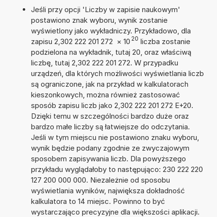
Jeśli przy opcji 'Liczby w zapisie naukowym'
postawiono znak wyboru, wynik zostanie
wyświetlony jako wykładniczy. Przykładowo, dla
20
zapisu 2,302 222 201 272
×
10
liczba zostanie
podzielona na wykładnik, tutaj 20, oraz właściwą
liczbę, tutaj 2,302 222 201 272. W przypadku
urządzeń, dla których możliwości wyświetlania liczb
są ograniczone, jak na przykład w kalkulatorach
kieszonkowych, można również zastosować
sposób zapisu liczb jako 2,302 222 201 272 E+20.
Dzięki temu w szczególności bardzo duże oraz
bardzo małe liczby są łatwiejsze do odczytania.
Jeśli w tym miejscu nie postawiono znaku wyboru,
wynik będzie podany zgodnie ze zwyczajowym
sposobem zapisywania liczb. Dla powyższego
przykładu wyglądałoby to następująco: 230 222 220
127 200 000 000. Niezależnie od sposobu
wyświetlania wyników, największa dokładność
kalkulatora to 14 miejsc. Powinno to być
wystarczająco precyzyjne dla większości aplikacji.