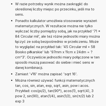
W razie potrzeby wynik można zaokrąglić do
określonej liczby miejsc po przecinku, jeśli ma to
sens.
Ponadto kalkulator umożliwia stosowanie wyrażeń
matematycznych. W rezultacie można nie tylko
wyliczać liczby pomiędzy sobą, jak na przykład '71 *
84 Circular mil', ale też różne jednostki miary można
łączyć ze sobą bezpośrednio w przeliczeniu. Może
to wyglądać na przykład tak: '45 Circular mil + 58
Boisko piłkarskie' lub '97mm x 11cm x 24dm = ?
cm^3'. Oczywiście jednostki miary połączone w ten
sposób muszą pasować do siebie i mieć sens w
danej kombinacji.
Zamiast '√16' można zapisać 'sqrt 16'.
Można również używać funkcji matematycznych
tan, cos, sin, atan, exp, sqrt, asin, pow i acos.
Przykład: cos(pi/2), tan(90°), acos(1), sqrt(4), 3
pow 2, sin(90), atan(1/4), asin(1/2), sin(π/2) lub 2
exp 3