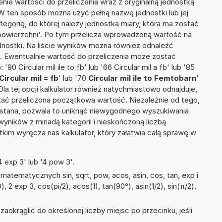
nie wartości do przeliczenia wraz z oryginalną jednostką
'. W ten sposób można użyć pełną nazwę jednostki lub jej
ategorię, do której należy jednostka miary, która ma zostać
 powierzchni'. Po tym przelicza wprowadzoną wartość na
nostki. Na liście wyników można również odnaleźć
 Ewentualnie wartość do przeliczenia może zostać
 Circular mil ile to fb' lub '66 Circular mil a fb' lub '85
Circular mil = fb
' lub '70
Circular mil ile to Femtobarn
'
 Dla tej opcji kalkulator również natychmiastowo odnajduje,
tać przeliczona początkowa wartość. Niezależnie od tego,
ystana, pozwala to uniknąć niewygodnego wyszukiwania
wyników z miriadą kategorii i nieskończoną liczbą
im wyręcza nas kalkulator, który załatwia całą sprawę w
 exp 3' lub '4 pow 3'.
atematycznych sin, sqrt, pow, acos, asin, cos, tan, exp i
), 2 exp 3, cos(pi/2), acos(1), tan(90°), asin(1/2), sin(π/2),
okrąglić do określonej liczby miejsc po przecinku, jeśli