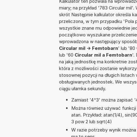
Kalkulator ten pozwala na wprowadze
miary; na przykład '783 Circular mil
skrót Następnie kalkulator określa k
przeliczona, w tym przypadku 'Pola
wszystkie znane mu odpowiednie jed
początkowo wyszukane przeliczenie.
wprowadzona w następujący sposób: '90
Circular mil -> Femtobarn
' lub '80
lub '60
Circular mil a Femtobarn
'.
na jaką jednostkę ma konkretnie zos
która z możliwości zostanie wykorz
stosownej pozycji na długich listach 
obsługiwanych jednostek. We wszystk
ciągu ułamka sekundy.
Zamiast '4^3' można zapisać '4
Można również używać funkcji m
atan. Przykład: atan(1/4), sin(90
3 pow 2 lub sqrt(4)
W razie potrzeby wynik można za
ma to sens.