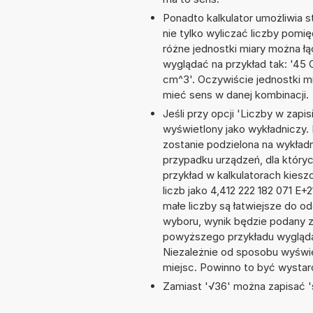
Ponadto kalkulator umożliwia
nie tylko wyliczać liczby pomięd
różne jednostki miary można ł
wyglądać na przykład tak: '45 
cm^3'. Oczywiście jednostki m
mieć sens w danej kombinacji.
Jeśli przy opcji 'Liczby w zap
wyświetlony jako wykładniczy. 
zostanie podzielona na wykładnik
przypadku urządzeń, dla któryc
przykład w kalkulatorach kie
liczb jako 4,412 222 182 071 E
małe liczby są łatwiejsze do o
wyboru, wynik będzie podany 
powyższego przykładu wyglądał
Niezależnie od sposobu wyświe
miejsc. Powinno to być wystarc
Zamiast '√36' można zapisać 's