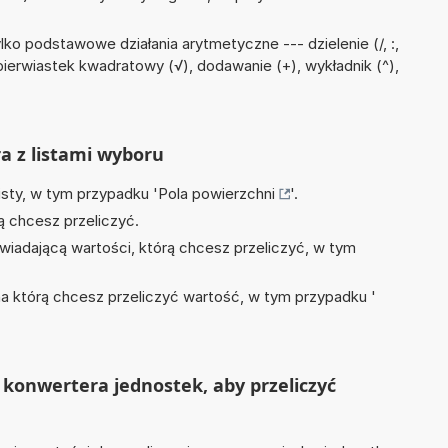
ko podstawowe działania arytmetyczne --- dzielenie (/, :,
pierwiastek kwadratowy (√), dodawanie (+), wykładnik (^),
ra z listami wyboru
isty, w tym przypadku '
Pola powierzchni
'.
ą chcesz przeliczyć.
wiadającą wartości, którą chcesz przeliczyć, w tym
na którą chcesz przeliczyć wartość, w tym przypadku '
konwertera jednostek, aby przeliczyć