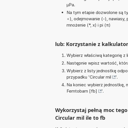
µPa.
Na tym etapie dozwolone są tyl
÷), odejmowanie (-), nawiasy, 
mnożenie (*, x) i pi (π)
lub: Korzystanie z kalkulato
Wybierz właściwą kategorię z l
Następnie wpisz wartość, któr
Wybierz z listy jednostkę odpo
przypadku '
Circular mil
'.
Na koniec wybierz jednostkę, 
Femtobarn [fb]
'.
Wykorzystaj pełną moc tego 
Circular mil ile to fb