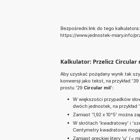
Bezpośredni link do tego kalkulatora:
https://www.jednostek-miary.info/p
Kalkulator: Przelicz Circular
Aby uzyskać pożądany wynik tak szyb
konwersji jako tekst, na przykład '39
prostu '29
Circular mil
':
W większości przypadków słowo
dwóch jednostek, na przykład 
Zamiast '1,92 x 10^5' można zap
W skrótach 'kwadratowy' i 'sze
Centymetry kwadratowe mogą 
Zamiast greckiej litery 'µ' (= 