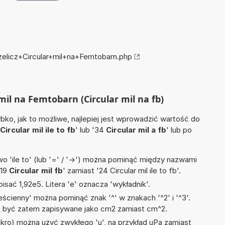
rzelicz+Circular+mil+na+Femtobarn.php
 mil na Femtobarn (Circular mil na fb)
ko, jak to możliwe, najlepiej jest wprowadzić wartość do
Circular mil ile to fb
' lub '34
Circular mil a fb
' lub po
 'ile to' (lub '=' / '->') można pominąć między nazwami
'19
Circular mil fb
' zamiast '24 Circular mil ile to fb'.
isać 1,92e5. Litera 'e' oznacza 'wykładnik'.
ścienny' można pominąć znak '^' w znakach '^2' i '^3'.
być zatem zapisywane jako cm2 zamiast cm^2.
mikro) można użyć zwykłego 'u', na przykład uPa zamiast