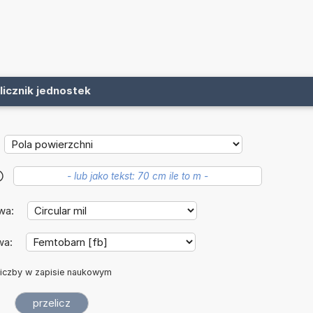
licznik jednostek
?
wa:
wa:
iczby w zapisie naukowym