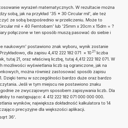
 stosowanie wyrażeń matematycznych. W rezultacie można
zy sobą, jak na przykład '35 * 30 Circular mil', ale też
ączyć ze sobą bezpośrednio w przeliczeniu. Może to
Circular mil + 40 Femtobarn' lub '25mm x 20cm x 15dm = ?
iary połączone w ten sposób muszą pasować do siebie i
isie naukowym' postawiono znak wyboru, wynik zostanie
21
Przykładowo, dla zapisu 4,412 222 182 071
×
10
liczba
, tutaj 21, oraz właściwą liczbę, tutaj 4,412 222 182 071. W
h możliwości wyświetlania liczb są ograniczone, jak na
szonkowych, można również zastosować sposób zapisu
+21. Dzięki temu w szczególności bardzo duże oraz bardzo
dczytania. Jeśli w tym miejscu nie postawiono znaku
zgodnie ze zwyczajowym sposobem zapisywania liczb. Dla
oby to następująco: 4 412 222 182 071 000 000 000.
tlania wyników, największa dokładność kalkulatora to 14
zająco precyzyjne dla większości aplikacji.
qrt 36'.